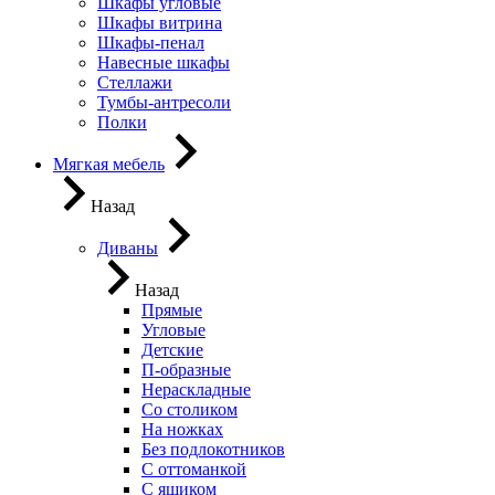
Шкафы угловые
Шкафы витрина
Шкафы-пенал
Навесные шкафы
Стеллажи
Тумбы-антресоли
Полки
Мягкая мебель
Назад
Диваны
Назад
Прямые
Угловые
Детские
П-образные
Нераскладные
Со столиком
На ножках
Без подлокотников
С оттоманкой
С ящиком