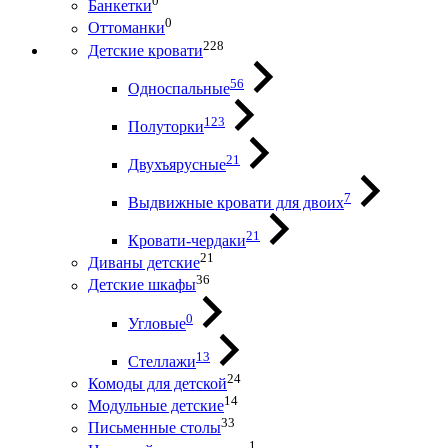
0
Банкетки
0
Оттоманки
228
Детские кровати
56
Односпальные
123
Полуторки
21
Двухъярусные
7
Выдвижные кровати для двоих
21
Кровати-чердаки
21
Диваны детские
36
Детские шкафы
0
Угловые
13
Стеллажи
24
Комоды для детской
14
Модульные детские
33
Письменные столы
1