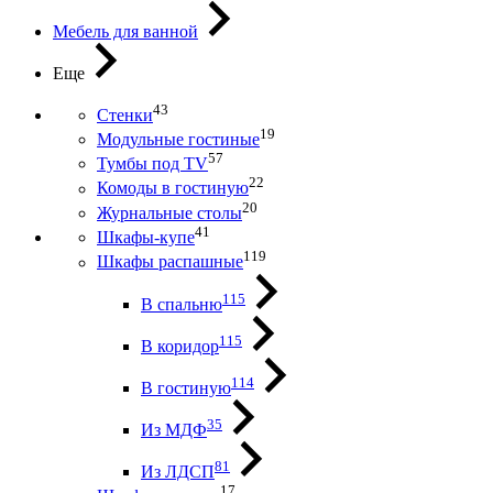
Мебель для ванной
Еще
43
Стенки
19
Модульные гостиные
57
Тумбы под ТV
22
Комоды в гостиную
20
Журнальные столы
41
Шкафы-купе
119
Шкафы распашные
115
В спальню
115
В коридор
114
В гостиную
35
Из МДФ
81
Из ЛДСП
17