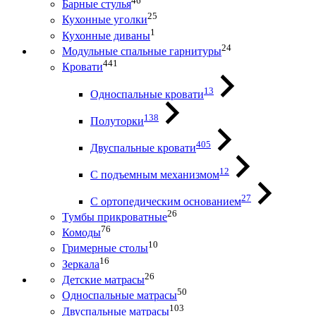
46
Барные стулья
25
Кухонные уголки
1
Кухонные диваны
24
Модульные спальные гарнитуры
441
Кровати
13
Односпальные кровати
138
Полуторки
405
Двуспальные кровати
12
С подъемным механизмом
27
С ортопедическим основанием
26
Тумбы прикроватные
76
Комоды
10
Гримерные столы
16
Зеркала
26
Детские матрасы
50
Односпальные матрасы
103
Двуспальные матрасы