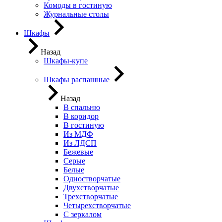
Комоды в гостиную
Журнальные столы
Шкафы
Назад
Шкафы-купе
Шкафы распашные
Назад
В спальню
В коридор
В гостиную
Из МДФ
Из ЛДСП
Бежевые
Серые
Белые
Одностворчатые
Двухстворчатые
Трехстворчатые
Четырехстворчатые
С зеркалом