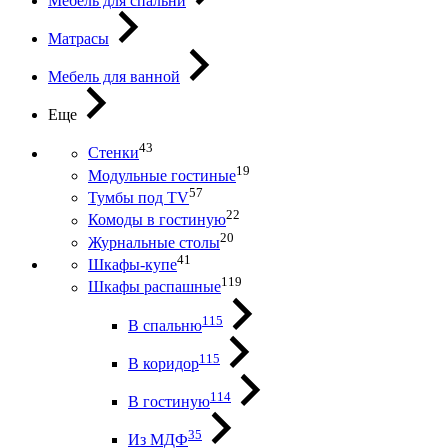
Мебель для спальни
Матрасы
Мебель для ванной
Еще
43
Стенки
19
Модульные гостиные
57
Тумбы под ТV
22
Комоды в гостиную
20
Журнальные столы
41
Шкафы-купе
119
Шкафы распашные
115
В спальню
115
В коридор
114
В гостиную
35
Из МДФ