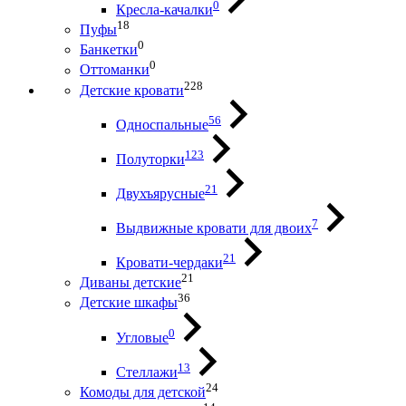
0
Кресла-качалки
18
Пуфы
0
Банкетки
0
Оттоманки
228
Детские кровати
56
Односпальные
123
Полуторки
21
Двухъярусные
7
Выдвижные кровати для двоих
21
Кровати-чердаки
21
Диваны детские
36
Детские шкафы
0
Угловые
13
Стеллажи
24
Комоды для детской