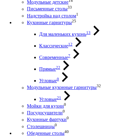
14
Модульные детские
33
Письменные столы
1
Надстройка над столом
25
Кухонные гарнитуры
13
Для маленьких кухонь
12
Классические
7
Современные
22
Прямые
0
Угловые
32
Модульные кухонные гарнитуры
21
Угловые
0
Мойки для кухни
0
Посудосушители
0
Кухонные фартуки
0
Столешницы
40
Обеденные столы