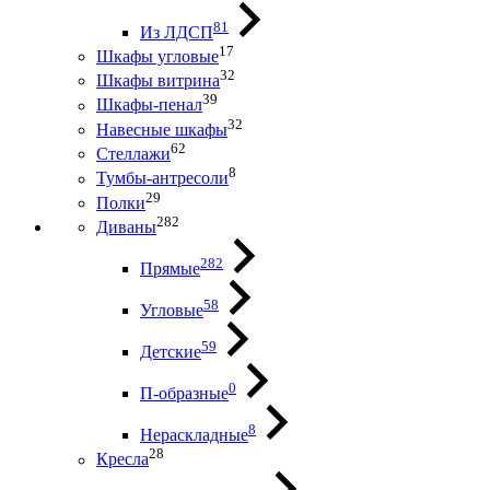
81
Из ЛДСП
17
Шкафы угловые
32
Шкафы витрина
39
Шкафы-пенал
32
Навесные шкафы
62
Стеллажи
8
Тумбы-антресоли
29
Полки
282
Диваны
282
Прямые
58
Угловые
59
Детские
0
П-образные
8
Нераскладные
28
Кресла