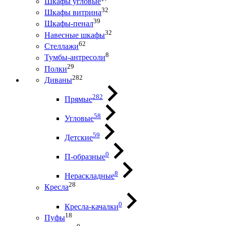
Шкафы угловые
32
Шкафы витрина
39
Шкафы-пенал
32
Навесные шкафы
62
Стеллажи
8
Тумбы-антресоли
29
Полки
282
Диваны
282
Прямые
58
Угловые
59
Детские
0
П-образные
8
Нераскладные
28
Кресла
0
Кресла-качалки
18
Пуфы