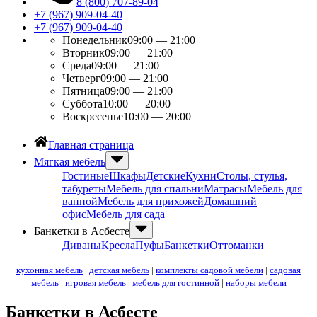
8 (800) 707-89-04
+7 (967) 909-04-40
+7 (967) 909-04-40
Понедельник
09:00 — 21:00
Вторник
09:00 — 21:00
Среда
09:00 — 21:00
Четверг
09:00 — 21:00
Пятница
09:00 — 21:00
Суббота
10:00 — 20:00
Воскресенье
10:00 — 20:00
Главная страница
Мягкая мебель
Гостиные
Шкафы
Детские
Кухни
Столы, стулья,
табуреты
Мебель для спальни
Матрасы
Мебель для
ванной
Мебель для прихожей
Домашний
офис
Мебель для сада
Банкетки в Асбесте
Диваны
Кресла
Пуфы
Банкетки
Оттоманки
кухонная мебель
|
детская мебель
|
комплекты садовой мебели
|
садовая
мебель
|
игровая мебель
|
мебель для гостинной
|
наборы мебели
Банкетки в Асбесте