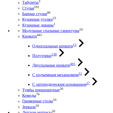
3
Табуреты
161
Стулья
46
Барные стулья
25
Кухонные уголки
1
Кухонные диваны
24
Модульные спальные гарнитуры
441
Кровати
13
Односпальные кровати
138
Полуторки
405
Двуспальные кровати
12
С подъемным механизмом
27
С ортопедическим основанием
26
Тумбы прикроватные
76
Комоды
10
Гримерные столы
16
Зеркала
26
Детские матрасы