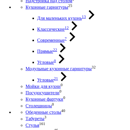
Надстройка над столом
25
Кухонные гарнитуры
13
Для маленьких кухонь
12
Классические
7
Современные
22
Прямые
0
Угловые
32
Модульные кухонные гарнитуры
21
Угловые
0
Мойки для кухни
0
Посудосушители
0
Кухонные фартуки
0
Столешницы
40
Обеденные столы
3
Табуреты
161
Стулья