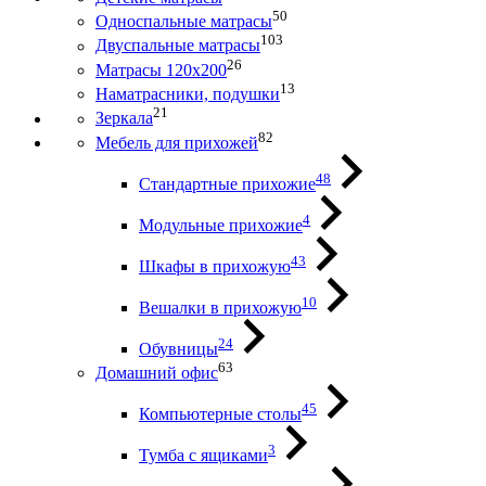
50
Односпальные матрасы
103
Двуспальные матрасы
26
Матрасы 120х200
13
Наматрасники, подушки
21
Зеркала
82
Мебель для прихожей
48
Стандартные прихожие
4
Модульные прихожие
43
Шкафы в прихожую
10
Вешалки в прихожую
24
Обувницы
63
Домашний офис
45
Компьютерные столы
3
Тумба с ящиками