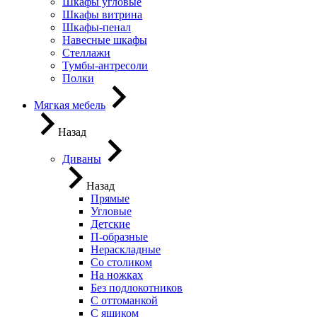
Шкафы угловые
Шкафы витрина
Шкафы-пенал
Навесные шкафы
Стеллажи
Тумбы-антресоли
Полки
Мягкая мебель
Назад
Диваны
Назад
Прямые
Угловые
Детские
П-образные
Нераскладные
Со столиком
На ножках
Без подлокотников
С оттоманкой
С ящиком