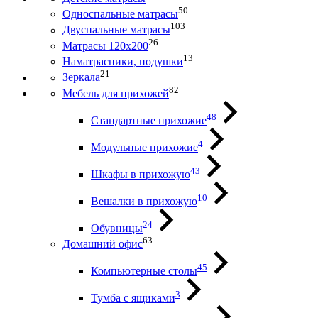
50
Односпальные матрасы
103
Двуспальные матрасы
26
Матрасы 120х200
13
Наматрасники, подушки
21
Зеркала
82
Мебель для прихожей
48
Стандартные прихожие
4
Модульные прихожие
43
Шкафы в прихожую
10
Вешалки в прихожую
24
Обувницы
63
Домашний офис
45
Компьютерные столы
3
Тумба с ящиками