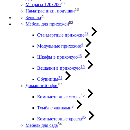
26
Матрасы 120х200
13
Наматрасники, подушки
21
Зеркала
82
Мебель для прихожей
48
Стандартные прихожие
4
Модульные прихожие
43
Шкафы в прихожую
10
Вешалки в прихожую
24
Обувницы
63
Домашний офис
45
Компьютерные столы
3
Тумба с ящиками
35
Компьютерные кресла
54
Мебель для сада