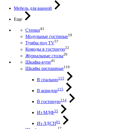
Мебель для ванной
Еще
43
Стенки
19
Модульные гостиные
57
Тумбы под ТV
22
Комоды в гостиную
20
Журнальные столы
41
Шкафы-купе
119
Шкафы распашные
115
В спальню
115
В коридор
114
В гостиную
35
Из МДФ
81
Из ЛДСП
17