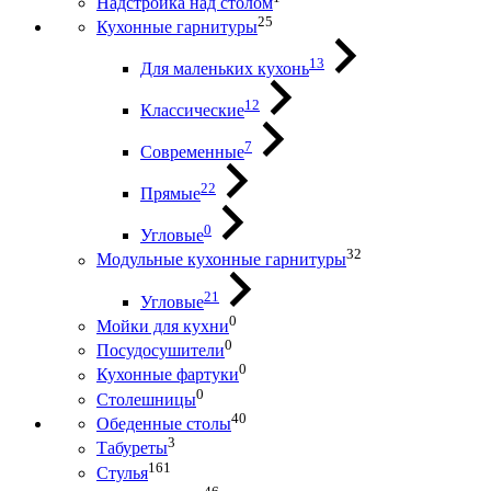
Надстройка над столом
25
Кухонные гарнитуры
13
Для маленьких кухонь
12
Классические
7
Современные
22
Прямые
0
Угловые
32
Модульные кухонные гарнитуры
21
Угловые
0
Мойки для кухни
0
Посудосушители
0
Кухонные фартуки
0
Столешницы
40
Обеденные столы
3
Табуреты
161
Стулья