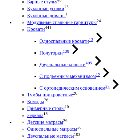
46
Барные стулья
25
Кухонные уголки
1
Кухонные диваны
24
Модульные спальные гарнитуры
441
Кровати
13
Односпальные кровати
138
Полуторки
405
Двуспальные кровати
12
С подъемным механизмом
27
С ортопедическим основанием
26
Тумбы прикроватные
76
Комоды
10
Гримерные столы
16
Зеркала
26
Детские матрасы
50
Односпальные матрасы
103
Двуспальные матрасы