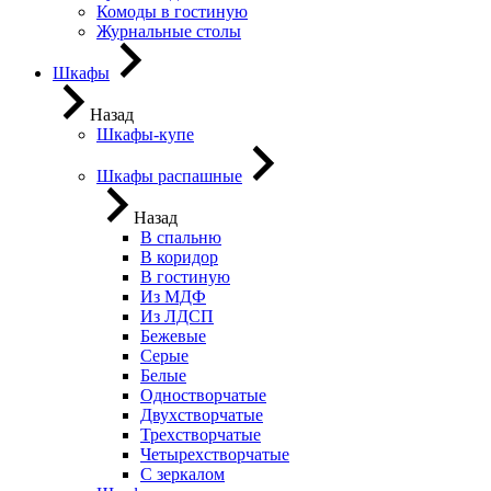
Комоды в гостиную
Журнальные столы
Шкафы
Назад
Шкафы-купе
Шкафы распашные
Назад
В спальню
В коридор
В гостиную
Из МДФ
Из ЛДСП
Бежевые
Серые
Белые
Одностворчатые
Двухстворчатые
Трехстворчатые
Четырехстворчатые
С зеркалом