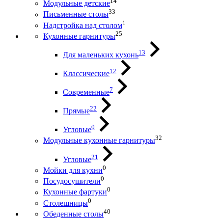
14
Модульные детские
33
Письменные столы
1
Надстройка над столом
25
Кухонные гарнитуры
13
Для маленьких кухонь
12
Классические
7
Современные
22
Прямые
0
Угловые
32
Модульные кухонные гарнитуры
21
Угловые
0
Мойки для кухни
0
Посудосушители
0
Кухонные фартуки
0
Столешницы
40
Обеденные столы