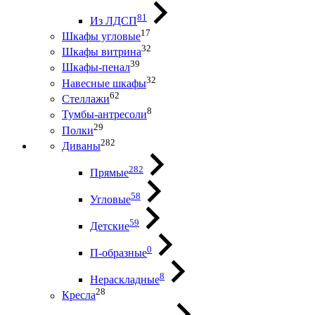
81
Из ЛДСП
17
Шкафы угловые
32
Шкафы витрина
39
Шкафы-пенал
32
Навесные шкафы
62
Стеллажи
8
Тумбы-антресоли
29
Полки
282
Диваны
282
Прямые
58
Угловые
59
Детские
0
П-образные
8
Нераскладные
28
Кресла