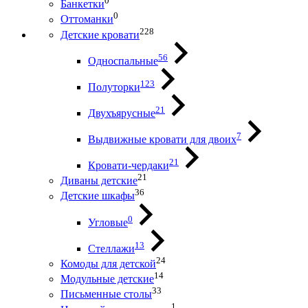
0
Банкетки
0
Оттоманки
228
Детские кровати
56
Односпальные
123
Полуторки
21
Двухъярусные
7
Выдвижные кровати для двоих
21
Кровати-чердаки
21
Диваны детские
36
Детские шкафы
0
Угловые
13
Стеллажи
24
Комоды для детской
14
Модульные детские
33
Письменные столы
1