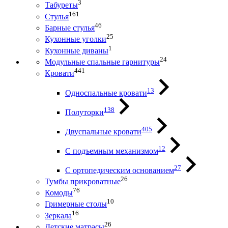
3
Табуреты
161
Стулья
46
Барные стулья
25
Кухонные уголки
1
Кухонные диваны
24
Модульные спальные гарнитуры
441
Кровати
13
Односпальные кровати
138
Полуторки
405
Двуспальные кровати
12
С подъемным механизмом
27
С ортопедическим основанием
26
Тумбы прикроватные
76
Комоды
10
Гримерные столы
16
Зеркала
26
Детские матрасы