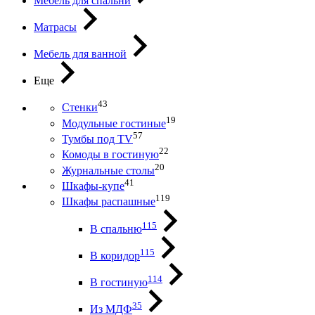
Мебель для спальни
Матрасы
Мебель для ванной
Еще
43
Стенки
19
Модульные гостиные
57
Тумбы под ТV
22
Комоды в гостиную
20
Журнальные столы
41
Шкафы-купе
119
Шкафы распашные
115
В спальню
115
В коридор
114
В гостиную
35
Из МДФ