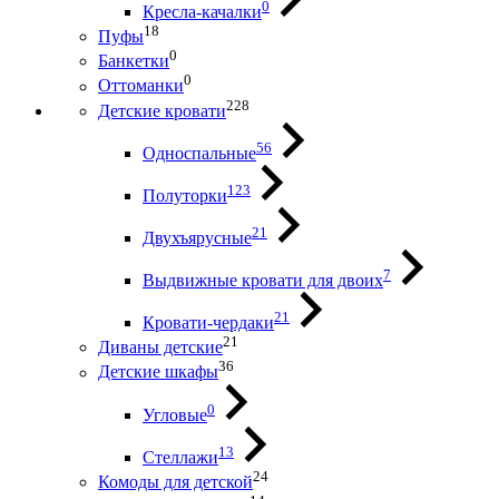
0
Кресла-качалки
18
Пуфы
0
Банкетки
0
Оттоманки
228
Детские кровати
56
Односпальные
123
Полуторки
21
Двухъярусные
7
Выдвижные кровати для двоих
21
Кровати-чердаки
21
Диваны детские
36
Детские шкафы
0
Угловые
13
Стеллажи
24
Комоды для детской