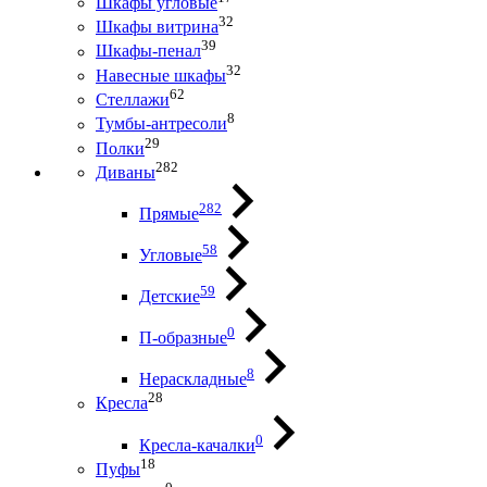
Шкафы угловые
32
Шкафы витрина
39
Шкафы-пенал
32
Навесные шкафы
62
Стеллажи
8
Тумбы-антресоли
29
Полки
282
Диваны
282
Прямые
58
Угловые
59
Детские
0
П-образные
8
Нераскладные
28
Кресла
0
Кресла-качалки
18
Пуфы