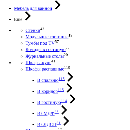
Мебель для ванной
Еще
43
Стенки
19
Модульные гостиные
57
Тумбы под ТV
22
Комоды в гостиную
20
Журнальные столы
41
Шкафы-купе
119
Шкафы распашные
115
В спальню
115
В коридор
114
В гостиную
35
Из МДФ
81
Из ЛДСП
17