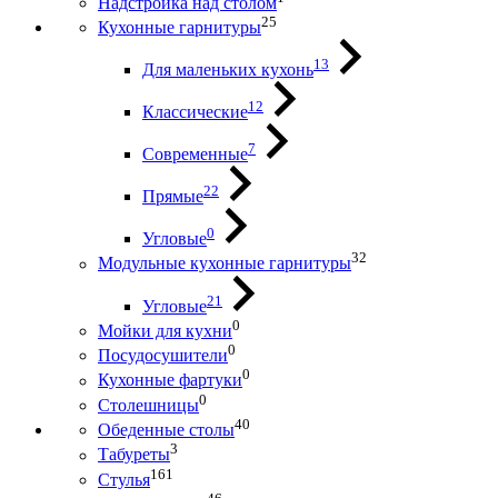
Надстройка над столом
25
Кухонные гарнитуры
13
Для маленьких кухонь
12
Классические
7
Современные
22
Прямые
0
Угловые
32
Модульные кухонные гарнитуры
21
Угловые
0
Мойки для кухни
0
Посудосушители
0
Кухонные фартуки
0
Столешницы
40
Обеденные столы
3
Табуреты
161
Стулья