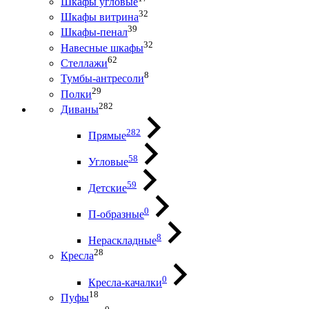
Шкафы угловые
32
Шкафы витрина
39
Шкафы-пенал
32
Навесные шкафы
62
Стеллажи
8
Тумбы-антресоли
29
Полки
282
Диваны
282
Прямые
58
Угловые
59
Детские
0
П-образные
8
Нераскладные
28
Кресла
0
Кресла-качалки
18
Пуфы