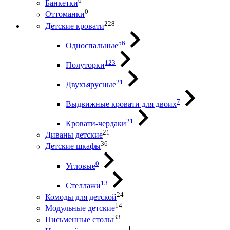
0
Банкетки
0
Оттоманки
228
Детские кровати
56
Односпальные
123
Полуторки
21
Двухъярусные
7
Выдвижные кровати для двоих
21
Кровати-чердаки
21
Диваны детские
36
Детские шкафы
0
Угловые
13
Стеллажи
24
Комоды для детской
14
Модульные детские
33
Письменные столы
1