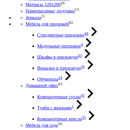
26
Матрасы 120х200
13
Наматрасники, подушки
21
Зеркала
82
Мебель для прихожей
48
Стандартные прихожие
4
Модульные прихожие
43
Шкафы в прихожую
10
Вешалки в прихожую
24
Обувницы
63
Домашний офис
45
Компьютерные столы
3
Тумба с ящиками
35
Компьютерные кресла
54
Мебель для сада