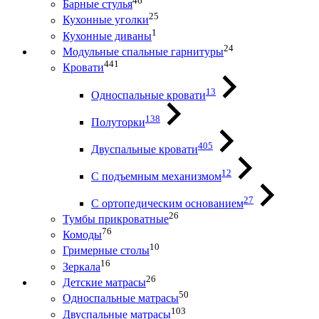
46
Барные стулья
25
Кухонные уголки
1
Кухонные диваны
24
Модульные спальные гарнитуры
441
Кровати
13
Односпальные кровати
138
Полуторки
405
Двуспальные кровати
12
С подъемным механизмом
27
С ортопедическим основанием
26
Тумбы прикроватные
76
Комоды
10
Гримерные столы
16
Зеркала
26
Детские матрасы
50
Односпальные матрасы
103
Двуспальные матрасы