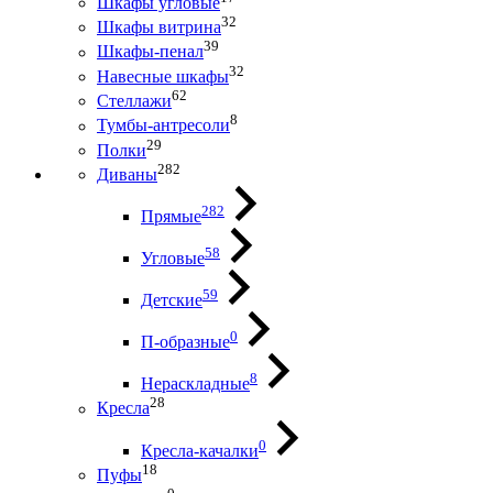
Шкафы угловые
32
Шкафы витрина
39
Шкафы-пенал
32
Навесные шкафы
62
Стеллажи
8
Тумбы-антресоли
29
Полки
282
Диваны
282
Прямые
58
Угловые
59
Детские
0
П-образные
8
Нераскладные
28
Кресла
0
Кресла-качалки
18
Пуфы