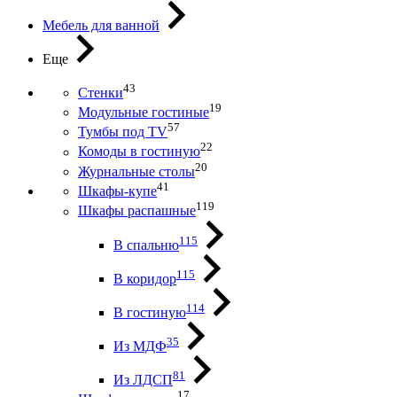
Мебель для ванной
Еще
43
Стенки
19
Модульные гостиные
57
Тумбы под ТV
22
Комоды в гостиную
20
Журнальные столы
41
Шкафы-купе
119
Шкафы распашные
115
В спальню
115
В коридор
114
В гостиную
35
Из МДФ
81
Из ЛДСП
17