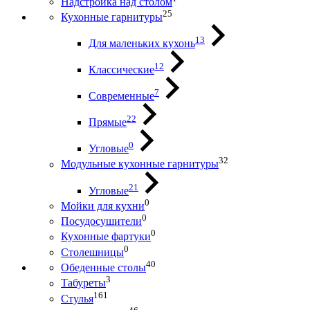
Надстройка над столом
25
Кухонные гарнитуры
13
Для маленьких кухонь
12
Классические
7
Современные
22
Прямые
0
Угловые
32
Модульные кухонные гарнитуры
21
Угловые
0
Мойки для кухни
0
Посудосушители
0
Кухонные фартуки
0
Столешницы
40
Обеденные столы
3
Табуреты
161
Стулья