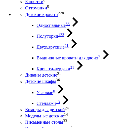
0
Банкетки
0
Оттоманки
228
Детские кровати
56
Односпальные
123
Полуторки
21
Двухъярусные
7
Выдвижные кровати для двоих
21
Кровати-чердаки
21
Диваны детские
36
Детские шкафы
0
Угловые
13
Стеллажи
24
Комоды для детской
14
Модульные детские
33
Письменные столы
1