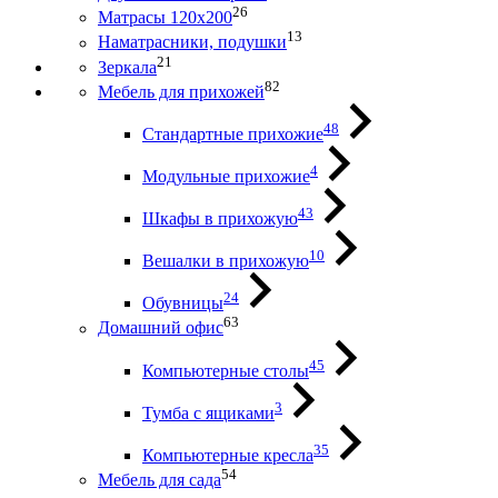
26
Матрасы 120х200
13
Наматрасники, подушки
21
Зеркала
82
Мебель для прихожей
48
Стандартные прихожие
4
Модульные прихожие
43
Шкафы в прихожую
10
Вешалки в прихожую
24
Обувницы
63
Домашний офис
45
Компьютерные столы
3
Тумба с ящиками
35
Компьютерные кресла
54
Мебель для сада