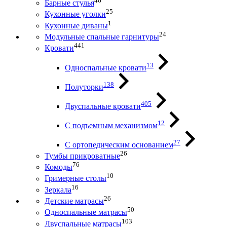
46
Барные стулья
25
Кухонные уголки
1
Кухонные диваны
24
Модульные спальные гарнитуры
441
Кровати
13
Односпальные кровати
138
Полуторки
405
Двуспальные кровати
12
С подъемным механизмом
27
С ортопедическим основанием
26
Тумбы прикроватные
76
Комоды
10
Гримерные столы
16
Зеркала
26
Детские матрасы
50
Односпальные матрасы
103
Двуспальные матрасы