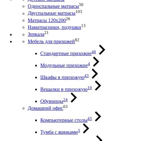
50
Односпальные матрасы
103
Двуспальные матрасы
26
Матрасы 120х200
13
Наматрасники, подушки
21
Зеркала
82
Мебель для прихожей
48
Стандартные прихожие
4
Модульные прихожие
43
Шкафы в прихожую
10
Вешалки в прихожую
24
Обувницы
63
Домашний офис
45
Компьютерные столы
3
Тумба с ящиками