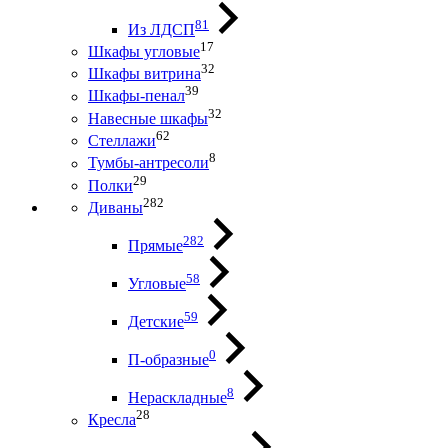
81
Из ЛДСП
17
Шкафы угловые
32
Шкафы витрина
39
Шкафы-пенал
32
Навесные шкафы
62
Стеллажи
8
Тумбы-антресоли
29
Полки
282
Диваны
282
Прямые
58
Угловые
59
Детские
0
П-образные
8
Нераскладные
28
Кресла