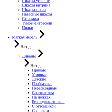
Шкафы угловые
Шкафы витрина
Шкафы-пенал
Навесные шкафы
Стеллажи
Тумбы-антресоли
Полки
Мягкая мебель
Назад
Диваны
Назад
Прямые
Угловые
Детские
П-образные
Нераскладные
Со столиком
На ножках
Без подлокотников
С оттоманкой
С ящиком