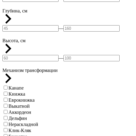
Глубина, см
—
Высота, см
—
Механизм трансформации
Канапе
Книжка
Еврокнижка
Выкатной
Аккордеон
Дельфин
Нераскладной
Клик-Кляк