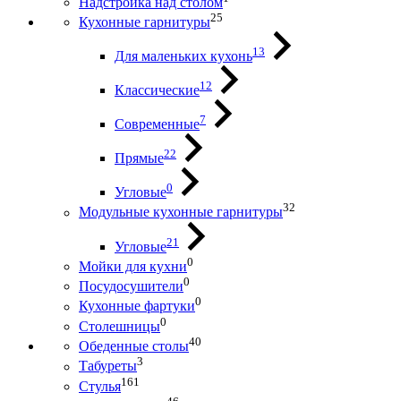
Надстройка над столом
25
Кухонные гарнитуры
13
Для маленьких кухонь
12
Классические
7
Современные
22
Прямые
0
Угловые
32
Модульные кухонные гарнитуры
21
Угловые
0
Мойки для кухни
0
Посудосушители
0
Кухонные фартуки
0
Столешницы
40
Обеденные столы
3
Табуреты
161
Стулья