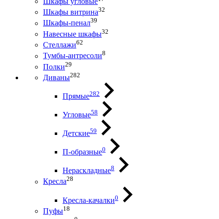
Шкафы угловые
32
Шкафы витрина
39
Шкафы-пенал
32
Навесные шкафы
62
Стеллажи
8
Тумбы-антресоли
29
Полки
282
Диваны
282
Прямые
58
Угловые
59
Детские
0
П-образные
8
Нераскладные
28
Кресла
0
Кресла-качалки
18
Пуфы