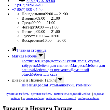
8 (800) 707-89-04
+7 (967) 909-04-40
+7 (967) 909-04-40
Понедельник
09:00 — 21:00
Вторник
09:00 — 21:00
Среда
09:00 — 21:00
Четверг
09:00 — 21:00
Пятница
09:00 — 21:00
Суббота
10:00 — 20:00
Воскресенье
10:00 — 20:00
Главная страница
Мягкая мебель
Гостиные
Шкафы
Детские
Кухни
Столы, стулья,
табуреты
Мебель для спальни
Матрасы
Мебель для
ванной
Мебель для прихожей
Домашний
офис
Мебель для сада
Диваны в Нижнем Тагиле
Диваны
Кресла
Пуфы
Банкетки
Оттоманки
кухонная мебель
|
детская мебель
|
комплекты садовой мебели
|
садовая
мебель
|
игровая мебель
|
мебель для гостинной
|
наборы мебели
Диваны в Нижнем Тагиле