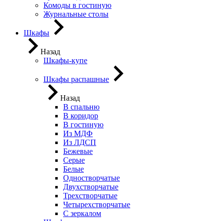
Комоды в гостиную
Журнальные столы
Шкафы
Назад
Шкафы-купе
Шкафы распашные
Назад
В спальню
В коридор
В гостиную
Из МДФ
Из ЛДСП
Бежевые
Серые
Белые
Одностворчатые
Двухстворчатые
Трехстворчатые
Четырехстворчатые
С зеркалом