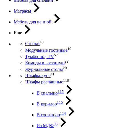
Мебель для спальни
Матрасы
Мебель для ванной
Еще
43
Стенки
19
Модульные гостиные
57
Тумбы под ТV
22
Комоды в гостиную
20
Журнальные столы
41
Шкафы-купе
119
Шкафы распашные
115
В спальню
115
В коридор
114
В гостиную
35
Из МДФ