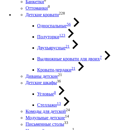
0
Банкетки
0
Оттоманки
228
Детские кровати
56
Односпальные
123
Полуторки
21
Двухъярусные
7
Выдвижные кровати для двоих
21
Кровати-чердаки
21
Диваны детские
36
Детские шкафы
0
Угловые
13
Стеллажи
24
Комоды для детской
14
Модульные детские
33
Письменные столы
1