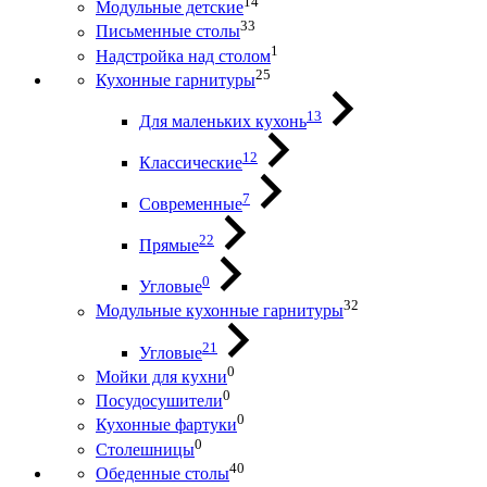
14
Модульные детские
33
Письменные столы
1
Надстройка над столом
25
Кухонные гарнитуры
13
Для маленьких кухонь
12
Классические
7
Современные
22
Прямые
0
Угловые
32
Модульные кухонные гарнитуры
21
Угловые
0
Мойки для кухни
0
Посудосушители
0
Кухонные фартуки
0
Столешницы
40
Обеденные столы