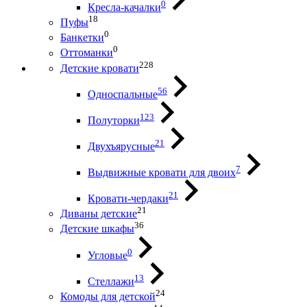
0
Кресла-качалки
18
Пуфы
0
Банкетки
0
Оттоманки
228
Детские кровати
56
Односпальные
123
Полуторки
21
Двухъярусные
7
Выдвижные кровати для двоих
21
Кровати-чердаки
21
Диваны детские
36
Детские шкафы
0
Угловые
13
Стеллажи
24
Комоды для детской