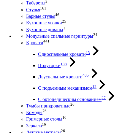
3
Табуреты
161
Стулья
46
Барные стулья
25
Кухонные уголки
1
Кухонные диваны
24
Модульные спальные гарнитуры
441
Кровати
13
Односпальные кровати
138
Полуторки
405
Двуспальные кровати
12
С подъемным механизмом
27
С ортопедическим основанием
26
Тумбы прикроватные
76
Комоды
10
Гримерные столы
16
Зеркала
26
Детские матрасы