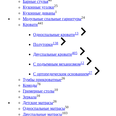
46
Барные стулья
25
Кухонные уголки
1
Кухонные диваны
24
Модульные спальные гарнитуры
441
Кровати
13
Односпальные кровати
138
Полуторки
405
Двуспальные кровати
12
С подъемным механизмом
27
С ортопедическим основанием
26
Тумбы прикроватные
76
Комоды
10
Гримерные столы
16
Зеркала
26
Детские матрасы
50
Односпальные матрасы
103
Двуспальные матрасы