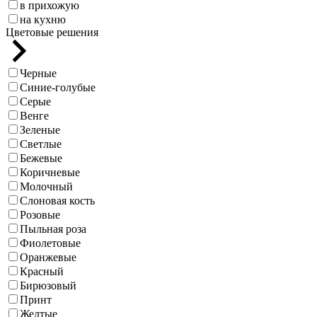
в прихожую
на кухню
Цветовые решения
Черные
Синие-голубые
Серые
Венге
Зеленые
Светлые
Бежевые
Коричневые
Молочный
Слоновая кость
Розовые
Пыльная роза
Фиолетовые
Оранжевые
Красный
Бирюзовый
Принт
Желтые