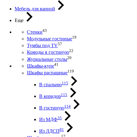
Мебель для ванной
Еще
43
Стенки
19
Модульные гостиные
57
Тумбы под ТV
22
Комоды в гостиную
20
Журнальные столы
41
Шкафы-купе
119
Шкафы распашные
115
В спальню
115
В коридор
114
В гостиную
35
Из МДФ
81
Из ЛДСП
17