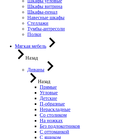
Шкафы угловые
Шкафы витрина
Шкафы-пенал
Навесные шкафы
Стеллажи
Тумбы-антресоли
Полки
Мягкая мебель
Назад
Диваны
Назад
Прямые
Угловые
Детские
П-образные
Нераскладные
Со столиком
На ножках
Без подлокотников
С оттоманкой
С ящиком