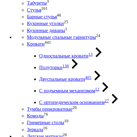
3
Табуреты
161
Стулья
46
Барные стулья
25
Кухонные уголки
1
Кухонные диваны
24
Модульные спальные гарнитуры
441
Кровати
13
Односпальные кровати
138
Полуторки
405
Двуспальные кровати
12
С подъемным механизмом
27
С ортопедическим основанием
26
Тумбы прикроватные
76
Комоды
10
Гримерные столы
16
Зеркала
26
Детские матрасы