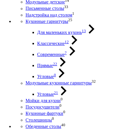
14
Модульные детские
33
Письменные столы
1
Надстройка над столом
25
Кухонные гарнитуры
13
Для маленьких кухонь
12
Классические
7
Современные
22
Прямые
0
Угловые
32
Модульные кухонные гарнитуры
21
Угловые
0
Мойки для кухни
0
Посудосушители
0
Кухонные фартуки
0
Столешницы
40
Обеденные столы