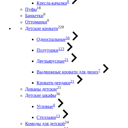
0
Кресла-качалки
18
Пуфы
0
Банкетки
0
Оттоманки
228
Детские кровати
56
Односпальные
123
Полуторки
21
Двухъярусные
7
Выдвижные кровати для двоих
21
Кровати-чердаки
21
Диваны детские
36
Детские шкафы
0
Угловые
13
Стеллажи
24
Комоды для детской