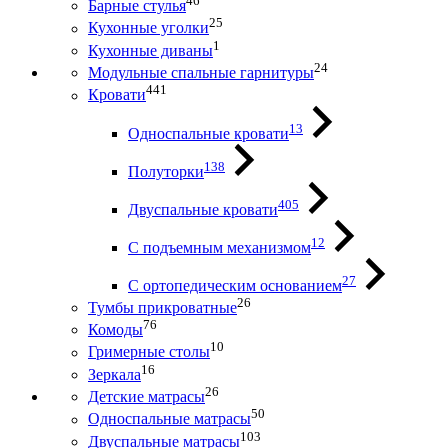
46
Барные стулья
25
Кухонные уголки
1
Кухонные диваны
24
Модульные спальные гарнитуры
441
Кровати
13
Односпальные кровати
138
Полуторки
405
Двуспальные кровати
12
С подъемным механизмом
27
С ортопедическим основанием
26
Тумбы прикроватные
76
Комоды
10
Гримерные столы
16
Зеркала
26
Детские матрасы
50
Односпальные матрасы
103
Двуспальные матрасы