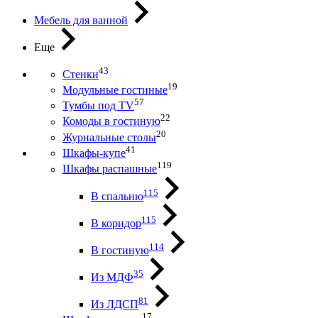
Мебель для ванной
Еще
43
Стенки
19
Модульные гостиные
57
Тумбы под ТV
22
Комоды в гостиную
20
Журнальные столы
41
Шкафы-купе
119
Шкафы распашные
115
В спальню
115
В коридор
114
В гостиную
35
Из МДФ
81
Из ЛДСП
17