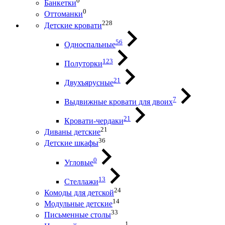
0
Банкетки
0
Оттоманки
228
Детские кровати
56
Односпальные
123
Полуторки
21
Двухъярусные
7
Выдвижные кровати для двоих
21
Кровати-чердаки
21
Диваны детские
36
Детские шкафы
0
Угловые
13
Стеллажи
24
Комоды для детской
14
Модульные детские
33
Письменные столы
1