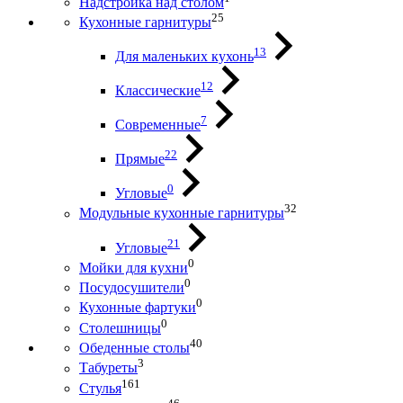
Надстройка над столом
25
Кухонные гарнитуры
13
Для маленьких кухонь
12
Классические
7
Современные
22
Прямые
0
Угловые
32
Модульные кухонные гарнитуры
21
Угловые
0
Мойки для кухни
0
Посудосушители
0
Кухонные фартуки
0
Столешницы
40
Обеденные столы
3
Табуреты
161
Стулья