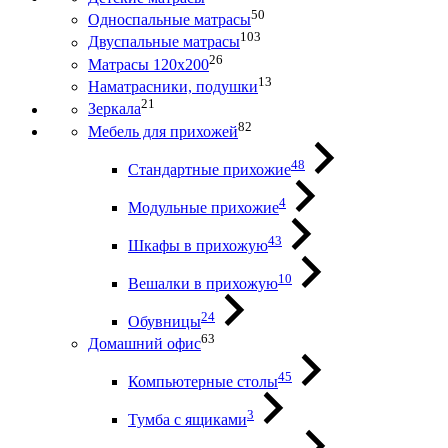
50
Односпальные матрасы
103
Двуспальные матрасы
26
Матрасы 120х200
13
Наматрасники, подушки
21
Зеркала
82
Мебель для прихожей
48
Стандартные прихожие
4
Модульные прихожие
43
Шкафы в прихожую
10
Вешалки в прихожую
24
Обувницы
63
Домашний офис
45
Компьютерные столы
3
Тумба с ящиками