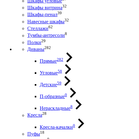
Шкафы угловые
32
Шкафы витрина
39
Шкафы-пенал
32
Навесные шкафы
62
Стеллажи
8
Тумбы-антресоли
29
Полки
282
Диваны
282
Прямые
58
Угловые
59
Детские
0
П-образные
8
Нераскладные
28
Кресла
0
Кресла-качалки
18
Пуфы