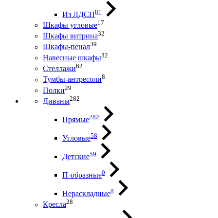
81
Из ЛДСП
17
Шкафы угловые
32
Шкафы витрина
39
Шкафы-пенал
32
Навесные шкафы
62
Стеллажи
8
Тумбы-антресоли
29
Полки
282
Диваны
282
Прямые
58
Угловые
59
Детские
0
П-образные
8
Нераскладные
28
Кресла