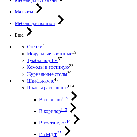
Мебель для спальни
Матрасы
Мебель для ванной
Еще
43
Стенки
19
Модульные гостиные
57
Тумбы под ТV
22
Комоды в гостиную
20
Журнальные столы
41
Шкафы-купе
119
Шкафы распашные
115
В спальню
115
В коридор
114
В гостиную
35
Из МДФ