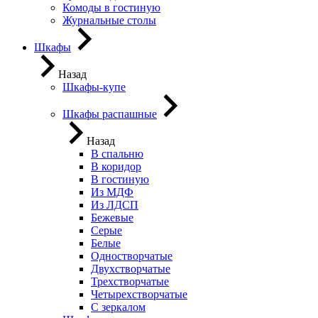
Комоды в гостиную
Журнальные столы
Шкафы
Назад
Шкафы-купе
Шкафы распашные
Назад
В спальню
В коридор
В гостиную
Из МДФ
Из ЛДСП
Бежевые
Серые
Белые
Одностворчатые
Двухстворчатые
Трехстворчатые
Четырехстворчатые
С зеркалом