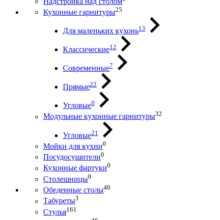
Надстройка над столом
25
Кухонные гарнитуры
13
Для маленьких кухонь
12
Классические
7
Современные
22
Прямые
0
Угловые
32
Модульные кухонные гарнитуры
21
Угловые
0
Мойки для кухни
0
Посудосушители
0
Кухонные фартуки
0
Столешницы
40
Обеденные столы
3
Табуреты
161
Стулья