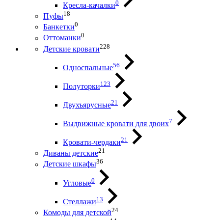
0
Кресла-качалки
18
Пуфы
0
Банкетки
0
Оттоманки
228
Детские кровати
56
Односпальные
123
Полуторки
21
Двухъярусные
7
Выдвижные кровати для двоих
21
Кровати-чердаки
21
Диваны детские
36
Детские шкафы
0
Угловые
13
Стеллажи
24
Комоды для детской