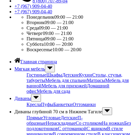
8 (800) 707-89-04
+7 (967) 909-04-40
+7 (967) 909-04-40
Понедельник
09:00 — 21:00
Вторник
09:00 — 21:00
Среда
09:00 — 21:00
Четверг
09:00 — 21:00
Пятница
09:00 — 21:00
Суббота
10:00 — 20:00
Воскресенье
10:00 — 20:00
Главная страница
Мягкая мебель
Гостиные
Шкафы
Детские
Кухни
Столы, стулья,
табуреты
Мебель для спальни
Матрасы
Мебель для
ванной
Мебель для прихожей
Домашний
офис
Мебель для сада
Диваны
Кресла
Пуфы
Банкетки
Оттоманки
Диваны глубиной 70 см в Нижнем Тагиле
Прямые
Угловые
Детские
П-
образные
Нераскладные
Со столиком
На ножках
Без
подлокотников
С оттоманкой
С ящиком
В стиле
минимализм
В современном стиле
В классическом