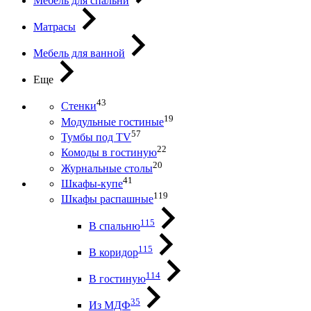
Мебель для спальни
Матрасы
Мебель для ванной
Еще
43
Стенки
19
Модульные гостиные
57
Тумбы под ТV
22
Комоды в гостиную
20
Журнальные столы
41
Шкафы-купе
119
Шкафы распашные
115
В спальню
115
В коридор
114
В гостиную
35
Из МДФ