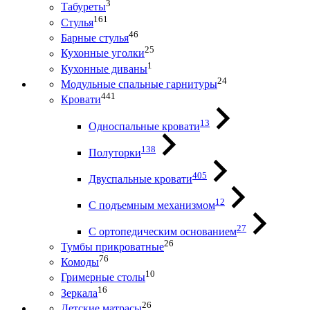
3
Табуреты
161
Стулья
46
Барные стулья
25
Кухонные уголки
1
Кухонные диваны
24
Модульные спальные гарнитуры
441
Кровати
13
Односпальные кровати
138
Полуторки
405
Двуспальные кровати
12
С подъемным механизмом
27
С ортопедическим основанием
26
Тумбы прикроватные
76
Комоды
10
Гримерные столы
16
Зеркала
26
Детские матрасы