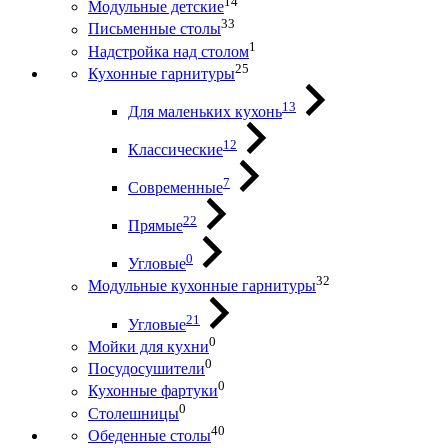
14
Модульные детские
33
Письменные столы
1
Надстройка над столом
25
Кухонные гарнитуры
13
Для маленьких кухонь
12
Классические
7
Современные
22
Прямые
0
Угловые
32
Модульные кухонные гарнитуры
21
Угловые
0
Мойки для кухни
0
Посудосушители
0
Кухонные фартуки
0
Столешницы
40
Обеденные столы