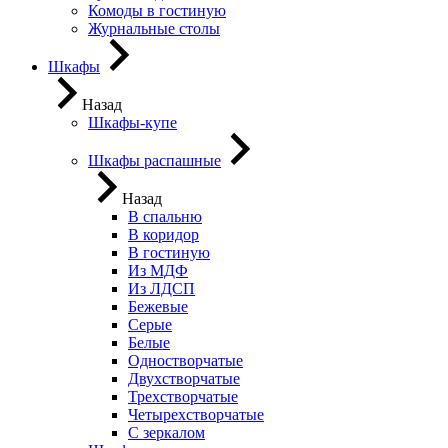
Комоды в гостиную
Журнальные столы
Шкафы
Назад
Шкафы-купе
Шкафы распашные
Назад
В спальню
В коридор
В гостиную
Из МДФ
Из ЛДСП
Бежевые
Серые
Белые
Одностворчатые
Двухстворчатые
Трехстворчатые
Четырехстворчатые
С зеркалом