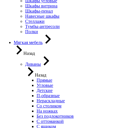
Шкафы угловые
Шкафы витрина
Шкафы-пенал
Навесные шкафы
Стеллажи
Тумбы-антресоли
Полки
Мягкая мебель
Назад
Диваны
Назад
Прямые
Угловые
Детские
П-образные
Нераскладные
Со столиком
На ножках
Без подлокотников
С оттоманкой
С ящиком