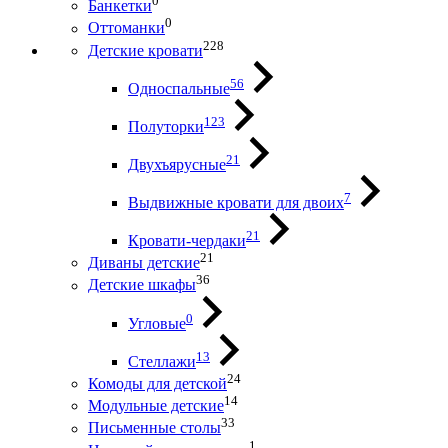
0
Банкетки
0
Оттоманки
228
Детские кровати
56
Односпальные
123
Полуторки
21
Двухъярусные
7
Выдвижные кровати для двоих
21
Кровати-чердаки
21
Диваны детские
36
Детские шкафы
0
Угловые
13
Стеллажи
24
Комоды для детской
14
Модульные детские
33
Письменные столы
1