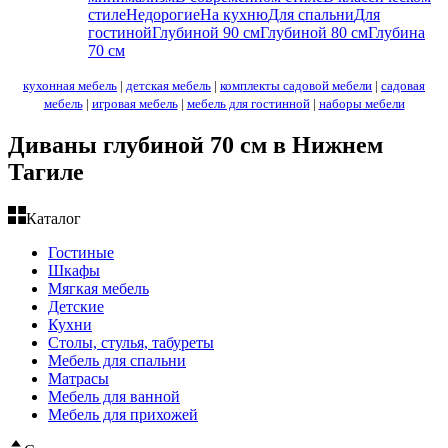
стиле
Недорогие
На кухню
Для спальни
Для
гостиной
Глубиной 90 см
Глубиной 80 см
Глубина
70 см
кухонная мебель
|
детская мебель
|
комплекты садовой мебели
|
садовая
мебель
|
игровая мебель
|
мебель для гостинной
|
наборы мебели
Диваны глубиной 70 см в Нижнем
Тагиле
Каталог
Гостиные
Шкафы
Мягкая мебель
Детские
Кухни
Столы, стулья, табуреты
Мебель для спальни
Матрасы
Мебель для ванной
Мебель для прихожей