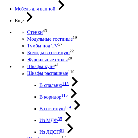
Мебель для ванной
Еще
43
Стенки
19
Модульные гостиные
57
Тумбы под ТV
22
Комоды в гостиную
20
Журнальные столы
41
Шкафы-купе
119
Шкафы распашные
115
В спальню
115
В коридор
114
В гостиную
35
Из МДФ
81
Из ЛДСП
17