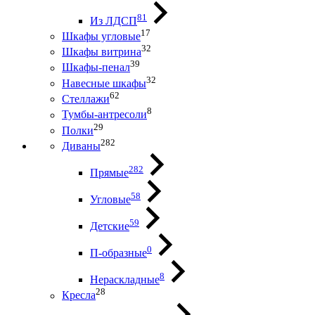
81
Из ЛДСП
17
Шкафы угловые
32
Шкафы витрина
39
Шкафы-пенал
32
Навесные шкафы
62
Стеллажи
8
Тумбы-антресоли
29
Полки
282
Диваны
282
Прямые
58
Угловые
59
Детские
0
П-образные
8
Нераскладные
28
Кресла