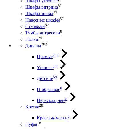
Шкафы угловые
32
Шкафы витрина
39
Шкафы-пенал
32
Навесные шкафы
62
Стеллажи
8
Тумбы-антресоли
29
Полки
282
Диваны
282
Прямые
58
Угловые
59
Детские
0
П-образные
8
Нераскладные
28
Кресла
0
Кресла-качалки
18
Пуфы