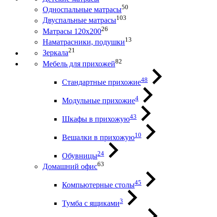
50
Односпальные матрасы
103
Двуспальные матрасы
26
Матрасы 120х200
13
Наматрасники, подушки
21
Зеркала
82
Мебель для прихожей
48
Стандартные прихожие
4
Модульные прихожие
43
Шкафы в прихожую
10
Вешалки в прихожую
24
Обувницы
63
Домашний офис
45
Компьютерные столы
3
Тумба с ящиками