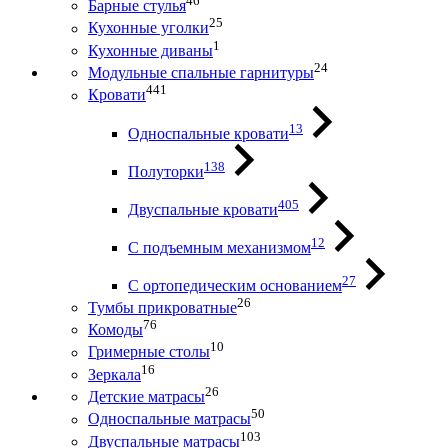
46
Барные стулья
25
Кухонные уголки
1
Кухонные диваны
24
Модульные спальные гарнитуры
441
Кровати
13
Односпальные кровати
138
Полуторки
405
Двуспальные кровати
12
С подъемным механизмом
27
С ортопедическим основанием
26
Тумбы прикроватные
76
Комоды
10
Гримерные столы
16
Зеркала
26
Детские матрасы
50
Односпальные матрасы
103
Двуспальные матрасы