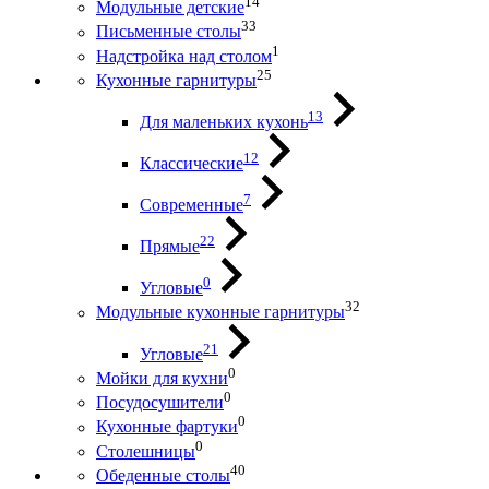
14
Модульные детские
33
Письменные столы
1
Надстройка над столом
25
Кухонные гарнитуры
13
Для маленьких кухонь
12
Классические
7
Современные
22
Прямые
0
Угловые
32
Модульные кухонные гарнитуры
21
Угловые
0
Мойки для кухни
0
Посудосушители
0
Кухонные фартуки
0
Столешницы
40
Обеденные столы