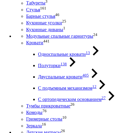
3
Табуреты
161
Стулья
46
Барные стулья
25
Кухонные уголки
1
Кухонные диваны
24
Модульные спальные гарнитуры
441
Кровати
13
Односпальные кровати
138
Полуторки
405
Двуспальные кровати
12
С подъемным механизмом
27
С ортопедическим основанием
26
Тумбы прикроватные
76
Комоды
10
Гримерные столы
16
Зеркала
26
Детские матрасы