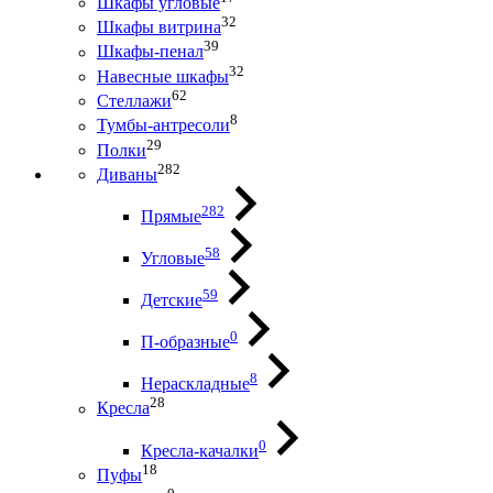
Шкафы угловые
32
Шкафы витрина
39
Шкафы-пенал
32
Навесные шкафы
62
Стеллажи
8
Тумбы-антресоли
29
Полки
282
Диваны
282
Прямые
58
Угловые
59
Детские
0
П-образные
8
Нераскладные
28
Кресла
0
Кресла-качалки
18
Пуфы