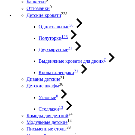
0
Банкетки
0
Оттоманки
228
Детские кровати
56
Односпальные
123
Полуторки
21
Двухъярусные
7
Выдвижные кровати для двоих
21
Кровати-чердаки
21
Диваны детские
36
Детские шкафы
0
Угловые
13
Стеллажи
24
Комоды для детской
14
Модульные детские
33
Письменные столы
1