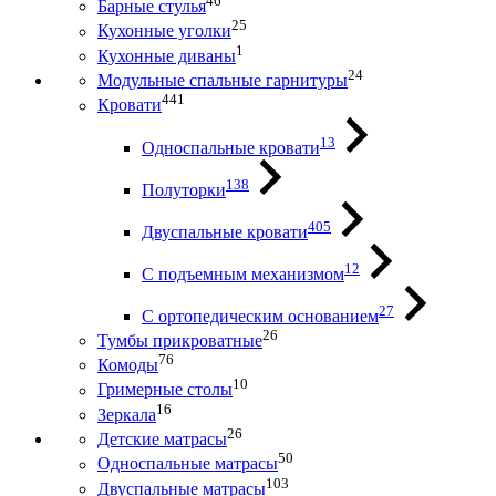
46
Барные стулья
25
Кухонные уголки
1
Кухонные диваны
24
Модульные спальные гарнитуры
441
Кровати
13
Односпальные кровати
138
Полуторки
405
Двуспальные кровати
12
С подъемным механизмом
27
С ортопедическим основанием
26
Тумбы прикроватные
76
Комоды
10
Гримерные столы
16
Зеркала
26
Детские матрасы
50
Односпальные матрасы
103
Двуспальные матрасы