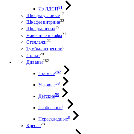
81
Из ЛДСП
17
Шкафы угловые
32
Шкафы витрина
39
Шкафы-пенал
32
Навесные шкафы
62
Стеллажи
8
Тумбы-антресоли
29
Полки
282
Диваны
282
Прямые
58
Угловые
59
Детские
0
П-образные
8
Нераскладные
28
Кресла