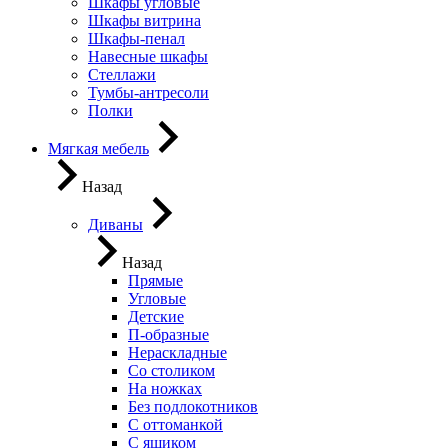
Шкафы угловые
Шкафы витрина
Шкафы-пенал
Навесные шкафы
Стеллажи
Тумбы-антресоли
Полки
Мягкая мебель
Назад
Диваны
Назад
Прямые
Угловые
Детские
П-образные
Нераскладные
Со столиком
На ножках
Без подлокотников
С оттоманкой
С ящиком