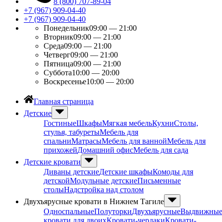
8 (800) 707-89-04
+7 (967) 909-04-40
+7 (967) 909-04-40
Понедельник
09:00 — 21:00
Вторник
09:00 — 21:00
Среда
09:00 — 21:00
Четверг
09:00 — 21:00
Пятница
09:00 — 21:00
Суббота
10:00 — 20:00
Воскресенье
10:00 — 20:00
Главная страница
Детские
Гостиные
Шкафы
Мягкая мебель
Кухни
Столы,
стулья, табуреты
Мебель для
спальни
Матрасы
Мебель для ванной
Мебель для
прихожей
Домашний офис
Мебель для сада
Детские кровати
Диваны детские
Детские шкафы
Комоды для
детской
Модульные детские
Письменные
столы
Надстройка над столом
Двухъярусные кровати в Нижнем Тагиле
Односпальные
Полуторки
Двухъярусные
Выдвижны
кровати для двоих
Кровати-чердаки
Кровати-