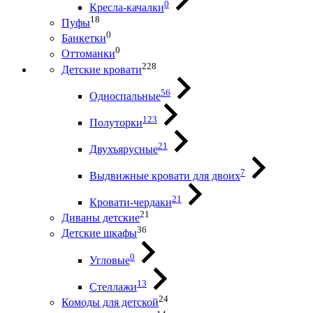
0
Кресла-качалки
18
Пуфы
0
Банкетки
0
Оттоманки
228
Детские кровати
56
Односпальные
123
Полуторки
21
Двухъярусные
7
Выдвижные кровати для двоих
21
Кровати-чердаки
21
Диваны детские
36
Детские шкафы
0
Угловые
13
Стеллажи
24
Комоды для детской