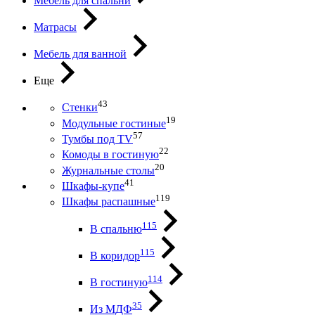
Мебель для спальни
Матрасы
Мебель для ванной
Еще
43
Стенки
19
Модульные гостиные
57
Тумбы под ТV
22
Комоды в гостиную
20
Журнальные столы
41
Шкафы-купе
119
Шкафы распашные
115
В спальню
115
В коридор
114
В гостиную
35
Из МДФ