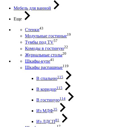
Мебель для ванной
Еще
43
Стенки
19
Модульные гостиные
57
Тумбы под ТV
22
Комоды в гостиную
20
Журнальные столы
41
Шкафы-купе
119
Шкафы распашные
115
В спальню
115
В коридор
114
В гостиную
35
Из МДФ
81
Из ЛДСП
17