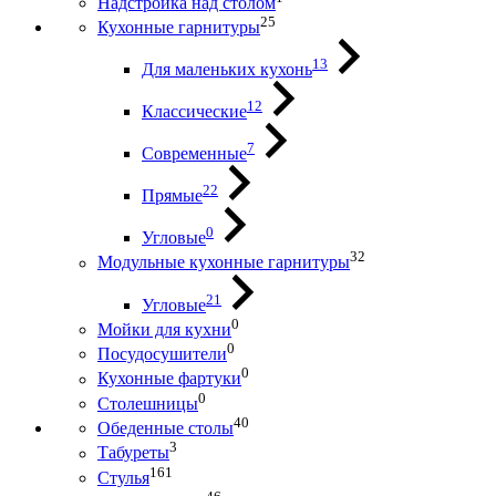
Надстройка над столом
25
Кухонные гарнитуры
13
Для маленьких кухонь
12
Классические
7
Современные
22
Прямые
0
Угловые
32
Модульные кухонные гарнитуры
21
Угловые
0
Мойки для кухни
0
Посудосушители
0
Кухонные фартуки
0
Столешницы
40
Обеденные столы
3
Табуреты
161
Стулья