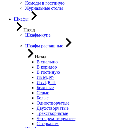
Комоды в гостиную
Журнальные столы
Шкафы
Назад
Шкафы-купе
Шкафы распашные
Назад
В спальню
В коридор
В гостиную
Из МДФ
Из ЛДСП
Бежевые
Серые
Белые
Одностворчатые
Двухстворчатые
Трехстворчатые
Четырехстворчатые
С зеркалом