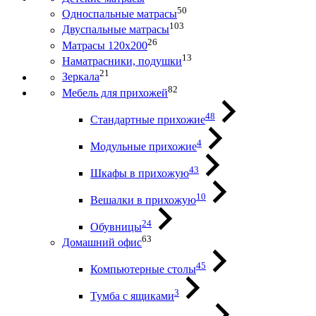
50
Односпальные матрасы
103
Двуспальные матрасы
26
Матрасы 120х200
13
Наматрасники, подушки
21
Зеркала
82
Мебель для прихожей
48
Стандартные прихожие
4
Модульные прихожие
43
Шкафы в прихожую
10
Вешалки в прихожую
24
Обувницы
63
Домашний офис
45
Компьютерные столы
3
Тумба с ящиками