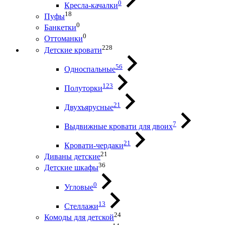
0
Кресла-качалки
18
Пуфы
0
Банкетки
0
Оттоманки
228
Детские кровати
56
Односпальные
123
Полуторки
21
Двухъярусные
7
Выдвижные кровати для двоих
21
Кровати-чердаки
21
Диваны детские
36
Детские шкафы
0
Угловые
13
Стеллажи
24
Комоды для детской