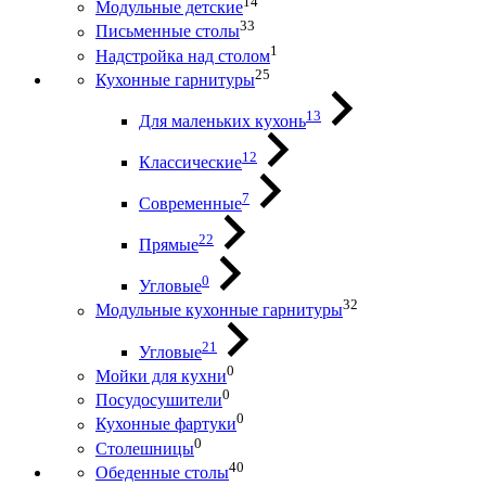
14
Модульные детские
33
Письменные столы
1
Надстройка над столом
25
Кухонные гарнитуры
13
Для маленьких кухонь
12
Классические
7
Современные
22
Прямые
0
Угловые
32
Модульные кухонные гарнитуры
21
Угловые
0
Мойки для кухни
0
Посудосушители
0
Кухонные фартуки
0
Столешницы
40
Обеденные столы