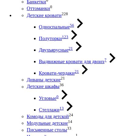
0
Банкетки
0
Оттоманки
228
Детские кровати
56
Односпальные
123
Полуторки
21
Двухъярусные
7
Выдвижные кровати для двоих
21
Кровати-чердаки
21
Диваны детские
36
Детские шкафы
0
Угловые
13
Стеллажи
24
Комоды для детской
14
Модульные детские
33
Письменные столы
1