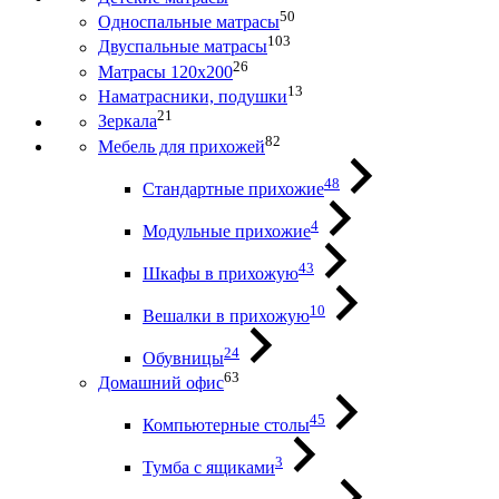
50
Односпальные матрасы
103
Двуспальные матрасы
26
Матрасы 120х200
13
Наматрасники, подушки
21
Зеркала
82
Мебель для прихожей
48
Стандартные прихожие
4
Модульные прихожие
43
Шкафы в прихожую
10
Вешалки в прихожую
24
Обувницы
63
Домашний офис
45
Компьютерные столы
3
Тумба с ящиками