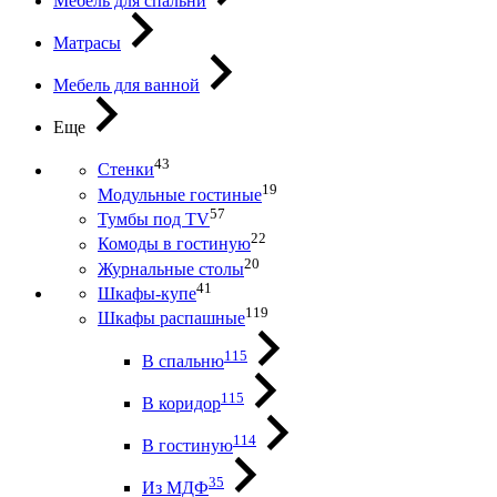
Мебель для спальни
Матрасы
Мебель для ванной
Еще
43
Стенки
19
Модульные гостиные
57
Тумбы под ТV
22
Комоды в гостиную
20
Журнальные столы
41
Шкафы-купе
119
Шкафы распашные
115
В спальню
115
В коридор
114
В гостиную
35
Из МДФ