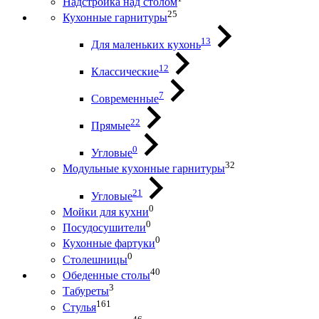
Надстройка над столом
25
Кухонные гарнитуры
13
Для маленьких кухонь
12
Классические
7
Современные
22
Прямые
0
Угловые
32
Модульные кухонные гарнитуры
21
Угловые
0
Мойки для кухни
0
Посудосушители
0
Кухонные фартуки
0
Столешницы
40
Обеденные столы
3
Табуреты
161
Стулья