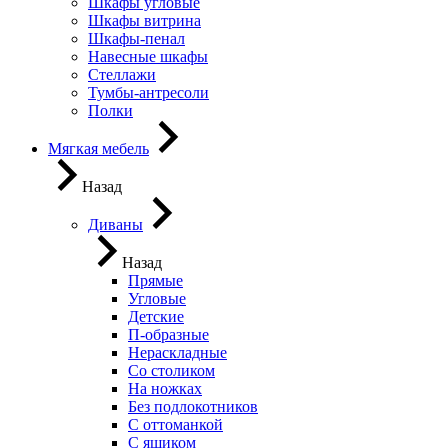
Шкафы угловые
Шкафы витрина
Шкафы-пенал
Навесные шкафы
Стеллажи
Тумбы-антресоли
Полки
Мягкая мебель
Назад
Диваны
Назад
Прямые
Угловые
Детские
П-образные
Нераскладные
Со столиком
На ножках
Без подлокотников
С оттоманкой
С ящиком