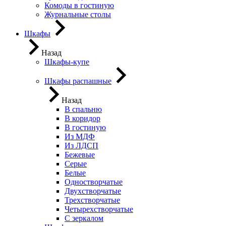
Комоды в гостиную
Журнальные столы
Шкафы
Назад
Шкафы-купе
Шкафы распашные
Назад
В спальню
В коридор
В гостиную
Из МДФ
Из ЛДСП
Бежевые
Серые
Белые
Одностворчатые
Двухстворчатые
Трехстворчатые
Четырехстворчатые
С зеркалом