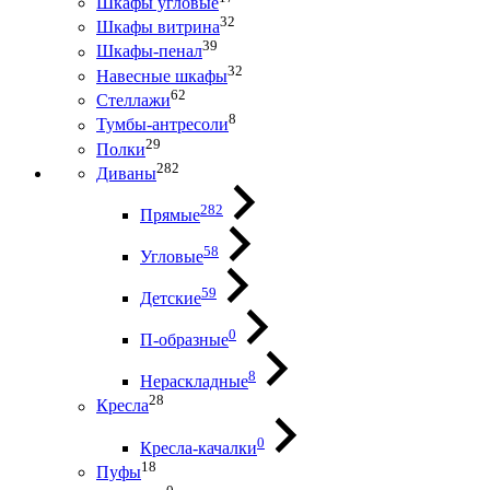
Шкафы угловые
32
Шкафы витрина
39
Шкафы-пенал
32
Навесные шкафы
62
Стеллажи
8
Тумбы-антресоли
29
Полки
282
Диваны
282
Прямые
58
Угловые
59
Детские
0
П-образные
8
Нераскладные
28
Кресла
0
Кресла-качалки
18
Пуфы