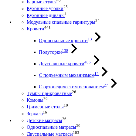
46
Барные стулья
25
Кухонные уголки
1
Кухонные диваны
24
Модульные спальные гарнитуры
441
Кровати
13
Односпальные кровати
138
Полуторки
405
Двуспальные кровати
12
С подъемным механизмом
27
С ортопедическим основанием
26
Тумбы прикроватные
76
Комоды
10
Гримерные столы
16
Зеркала
26
Детские матрасы
50
Односпальные матрасы
103
Двуспальные матрасы