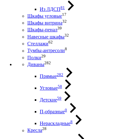
81
Из ЛДСП
17
Шкафы угловые
32
Шкафы витрина
39
Шкафы-пенал
32
Навесные шкафы
62
Стеллажи
8
Тумбы-антресоли
29
Полки
282
Диваны
282
Прямые
58
Угловые
59
Детские
0
П-образные
8
Нераскладные
28
Кресла