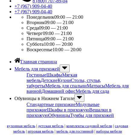
8 (800) 707-89-04
+7 (967) 909-04-40
+7 (967) 909-04-40
Понедельник
09:00 — 21:00
Вторник
09:00 — 21:00
Среда
09:00 — 21:00
Четверг
09:00 — 21:00
Пятница
09:00 — 21:00
Суббота
10:00 — 20:00
Воскресенье
10:00 — 20:00
Главная страница
Мебель для прихожей
Гостиные
Шкафы
Мягкая
мебель
Детские
Кухни
Столы, стулья,
табуреты
Мебель для спальни
Матрасы
Мебель для
ванной
Домашний офис
Мебель для сада
Обувницы в Нижнем Тагиле
Стандартные прихожие
Модульные
прихожие
Шкафы в прихожую
Вешалки в
прихожую
Обувницы
Тумбы для прихожей
кухонная мебель
|
детская мебель
|
комплекты садовой мебели
|
садовая
мебель
|
игровая мебель
|
мебель для гостинной
|
наборы мебели