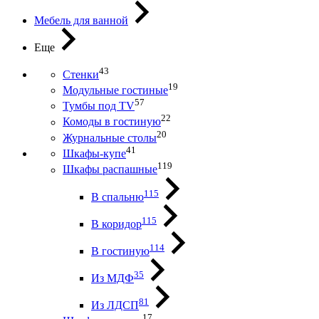
Мебель для ванной
Еще
43
Стенки
19
Модульные гостиные
57
Тумбы под ТV
22
Комоды в гостиную
20
Журнальные столы
41
Шкафы-купе
119
Шкафы распашные
115
В спальню
115
В коридор
114
В гостиную
35
Из МДФ
81
Из ЛДСП
17