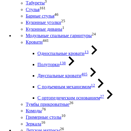
3
Табуреты
161
Стулья
46
Барные стулья
25
Кухонные уголки
1
Кухонные диваны
24
Модульные спальные гарнитуры
441
Кровати
13
Односпальные кровати
138
Полуторки
405
Двуспальные кровати
12
С подъемным механизмом
27
С ортопедическим основанием
26
Тумбы прикроватные
76
Комоды
10
Гримерные столы
16
Зеркала
26
Детские матрасы