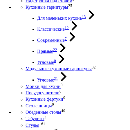
Надстройка над столом
25
Кухонные гарнитуры
13
Для маленьких кухонь
12
Классические
7
Современные
22
Прямые
0
Угловые
32
Модульные кухонные гарнитуры
21
Угловые
0
Мойки для кухни
0
Посудосушители
0
Кухонные фартуки
0
Столешницы
40
Обеденные столы
3
Табуреты
161
Стулья