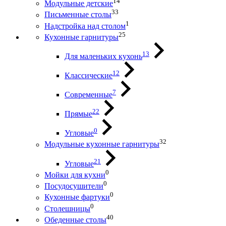
14
Модульные детские
33
Письменные столы
1
Надстройка над столом
25
Кухонные гарнитуры
13
Для маленьких кухонь
12
Классические
7
Современные
22
Прямые
0
Угловые
32
Модульные кухонные гарнитуры
21
Угловые
0
Мойки для кухни
0
Посудосушители
0
Кухонные фартуки
0
Столешницы
40
Обеденные столы