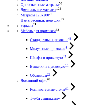
50
Односпальные матрасы
103
Двуспальные матрасы
26
Матрасы 120х200
13
Наматрасники, подушки
21
Зеркала
82
Мебель для прихожей
48
Стандартные прихожие
4
Модульные прихожие
43
Шкафы в прихожую
10
Вешалки в прихожую
24
Обувницы
63
Домашний офис
45
Компьютерные столы
3
Тумба с ящиками