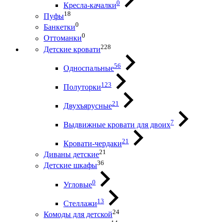
0
Кресла-качалки
18
Пуфы
0
Банкетки
0
Оттоманки
228
Детские кровати
56
Односпальные
123
Полуторки
21
Двухъярусные
7
Выдвижные кровати для двоих
21
Кровати-чердаки
21
Диваны детские
36
Детские шкафы
0
Угловые
13
Стеллажи
24
Комоды для детской