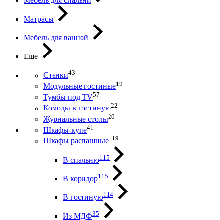
Мебель для спальни
Матрасы
Мебель для ванной
Еще
43
Стенки
19
Модульные гостиные
57
Тумбы под ТV
22
Комоды в гостиную
20
Журнальные столы
41
Шкафы-купе
119
Шкафы распашные
115
В спальню
115
В коридор
114
В гостиную
35
Из МДФ