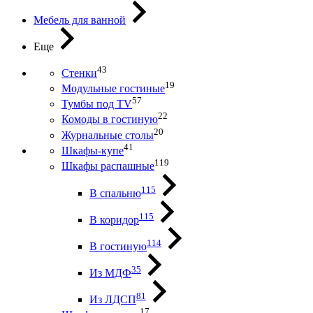
Мебель для ванной
Еще
43
Стенки
19
Модульные гостиные
57
Тумбы под ТV
22
Комоды в гостиную
20
Журнальные столы
41
Шкафы-купе
119
Шкафы распашные
115
В спальню
115
В коридор
114
В гостиную
35
Из МДФ
81
Из ЛДСП
17