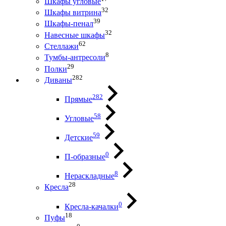
Шкафы угловые
32
Шкафы витрина
39
Шкафы-пенал
32
Навесные шкафы
62
Стеллажи
8
Тумбы-антресоли
29
Полки
282
Диваны
282
Прямые
58
Угловые
59
Детские
0
П-образные
8
Нераскладные
28
Кресла
0
Кресла-качалки
18
Пуфы