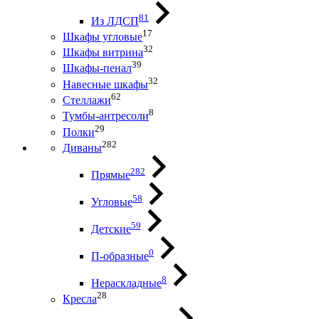
81
Из ЛДСП
17
Шкафы угловые
32
Шкафы витрина
39
Шкафы-пенал
32
Навесные шкафы
62
Стеллажи
8
Тумбы-антресоли
29
Полки
282
Диваны
282
Прямые
58
Угловые
59
Детские
0
П-образные
8
Нераскладные
28
Кресла