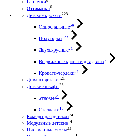
0
Банкетки
0
Оттоманки
228
Детские кровати
56
Односпальные
123
Полуторки
21
Двухъярусные
7
Выдвижные кровати для двоих
21
Кровати-чердаки
21
Диваны детские
36
Детские шкафы
0
Угловые
13
Стеллажи
24
Комоды для детской
14
Модульные детские
33
Письменные столы
1