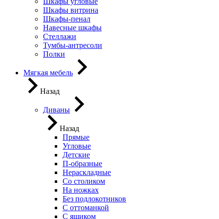
Шкафы угловые
Шкафы витрина
Шкафы-пенал
Навесные шкафы
Стеллажи
Тумбы-антресоли
Полки
Мягкая мебель
Назад
Диваны
Назад
Прямые
Угловые
Детские
П-образные
Нераскладные
Со столиком
На ножках
Без подлокотников
С оттоманкой
С ящиком