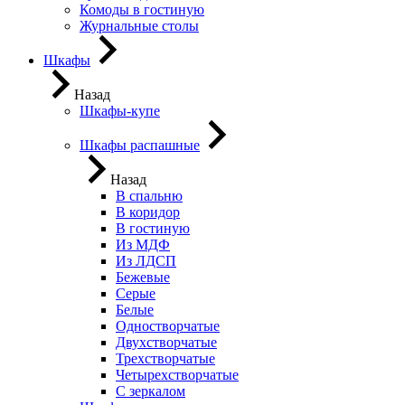
Комоды в гостиную
Журнальные столы
Шкафы
Назад
Шкафы-купе
Шкафы распашные
Назад
В спальню
В коридор
В гостиную
Из МДФ
Из ЛДСП
Бежевые
Серые
Белые
Одностворчатые
Двухстворчатые
Трехстворчатые
Четырехстворчатые
С зеркалом