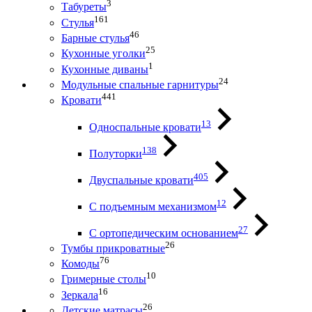
3
Табуреты
161
Стулья
46
Барные стулья
25
Кухонные уголки
1
Кухонные диваны
24
Модульные спальные гарнитуры
441
Кровати
13
Односпальные кровати
138
Полуторки
405
Двуспальные кровати
12
С подъемным механизмом
27
С ортопедическим основанием
26
Тумбы прикроватные
76
Комоды
10
Гримерные столы
16
Зеркала
26
Детские матрасы