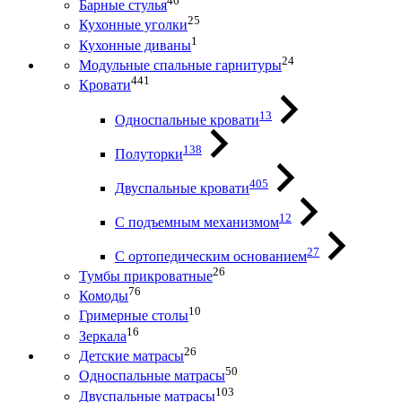
46
Барные стулья
25
Кухонные уголки
1
Кухонные диваны
24
Модульные спальные гарнитуры
441
Кровати
13
Односпальные кровати
138
Полуторки
405
Двуспальные кровати
12
С подъемным механизмом
27
С ортопедическим основанием
26
Тумбы прикроватные
76
Комоды
10
Гримерные столы
16
Зеркала
26
Детские матрасы
50
Односпальные матрасы
103
Двуспальные матрасы