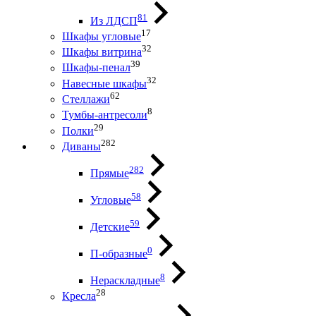
81
Из ЛДСП
17
Шкафы угловые
32
Шкафы витрина
39
Шкафы-пенал
32
Навесные шкафы
62
Стеллажи
8
Тумбы-антресоли
29
Полки
282
Диваны
282
Прямые
58
Угловые
59
Детские
0
П-образные
8
Нераскладные
28
Кресла