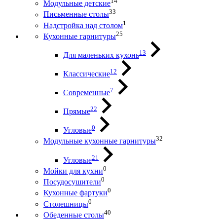
14
Модульные детские
33
Письменные столы
1
Надстройка над столом
25
Кухонные гарнитуры
13
Для маленьких кухонь
12
Классические
7
Современные
22
Прямые
0
Угловые
32
Модульные кухонные гарнитуры
21
Угловые
0
Мойки для кухни
0
Посудосушители
0
Кухонные фартуки
0
Столешницы
40
Обеденные столы