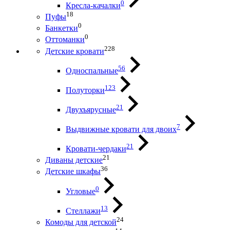
0
Кресла-качалки
18
Пуфы
0
Банкетки
0
Оттоманки
228
Детские кровати
56
Односпальные
123
Полуторки
21
Двухъярусные
7
Выдвижные кровати для двоих
21
Кровати-чердаки
21
Диваны детские
36
Детские шкафы
0
Угловые
13
Стеллажи
24
Комоды для детской