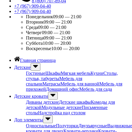
8 (800) 707-89-04
+7 (967) 909-04-40
+7 (967) 909-04-40
Понедельник
09:00 — 21:00
Вторник
09:00 — 21:00
Среда
09:00 — 21:00
Четверг
09:00 — 21:00
Пятница
09:00 — 21:00
Суббота
10:00 — 20:00
Воскресенье
10:00 — 20:00
Главная страница
Детские
Гостиные
Шкафы
Мягкая мебель
Кухни
Столы,
стулья, табуреты
Мебель для
спальни
Матрасы
Мебель для ванной
Мебель для
прихожей
Домашний офис
Мебель для сада
Детские кровати
Диваны детские
Детские шкафы
Комоды для
детской
Модульные детские
Письменные
столы
Надстройка над столом
Доп элементы
Односпальные
Полуторки
Двухъярусные
Выдвижны
кровати для двоих
Кровати-чердаки
Кровати-