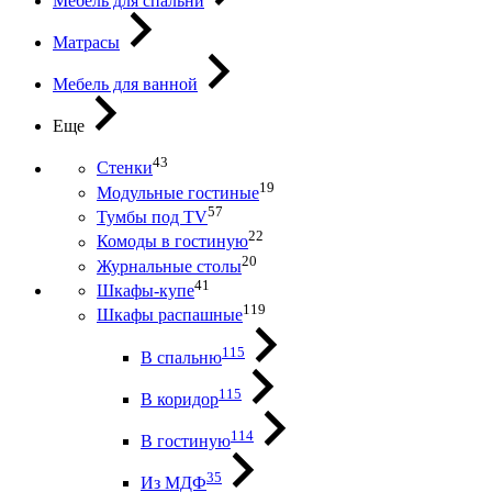
Мебель для спальни
Матрасы
Мебель для ванной
Еще
43
Стенки
19
Модульные гостиные
57
Тумбы под ТV
22
Комоды в гостиную
20
Журнальные столы
41
Шкафы-купе
119
Шкафы распашные
115
В спальню
115
В коридор
114
В гостиную
35
Из МДФ