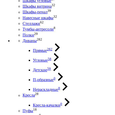
Шкафы угловые
32
Шкафы витрина
39
Шкафы-пенал
32
Навесные шкафы
62
Стеллажи
8
Тумбы-антресоли
29
Полки
282
Диваны
282
Прямые
58
Угловые
59
Детские
0
П-образные
8
Нераскладные
28
Кресла
0
Кресла-качалки
18
Пуфы