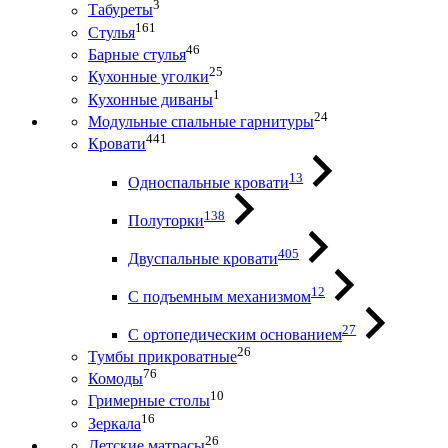
3
Табуреты
161
Стулья
46
Барные стулья
25
Кухонные уголки
1
Кухонные диваны
24
Модульные спальные гарнитуры
441
Кровати
13
Односпальные кровати
138
Полуторки
405
Двуспальные кровати
12
С подъемным механизмом
27
С ортопедическим основанием
26
Тумбы прикроватные
76
Комоды
10
Гримерные столы
16
Зеркала
26
Детские матрасы