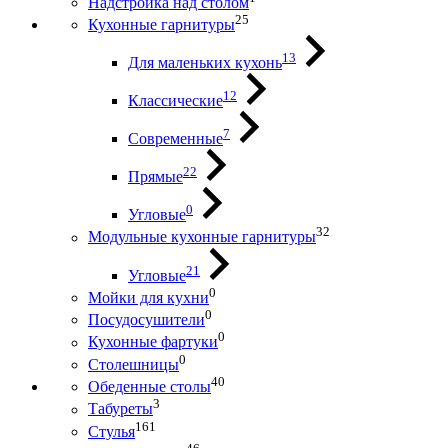
Надстройка над столом
25
Кухонные гарнитуры
13
Для маленьких кухонь
12
Классические
7
Современные
22
Прямые
0
Угловые
32
Модульные кухонные гарнитуры
21
Угловые
0
Мойки для кухни
0
Посудосушители
0
Кухонные фартуки
0
Столешницы
40
Обеденные столы
3
Табуреты
161
Стулья