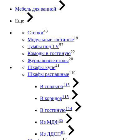
Мебель для ванной
Еще
43
Стенки
19
Модульные гостиные
57
Тумбы под ТV
22
Комоды в гостиную
20
Журнальные столы
41
Шкафы-купе
119
Шкафы распашные
115
В спальню
115
В коридор
114
В гостиную
35
Из МДФ
81
Из ЛДСП
17