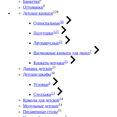
0
Банкетки
0
Оттоманки
228
Детские кровати
56
Односпальные
123
Полуторки
21
Двухъярусные
7
Выдвижные кровати для двоих
21
Кровати-чердаки
21
Диваны детские
36
Детские шкафы
0
Угловые
13
Стеллажи
24
Комоды для детской
14
Модульные детские
33
Письменные столы
1