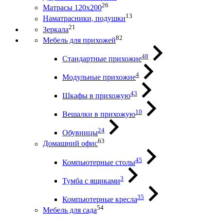
26
Матрасы 120х200
13
Наматрасники, подушки
21
Зеркала
82
Мебель для прихожей
48
Стандартные прихожие
4
Модульные прихожие
43
Шкафы в прихожую
10
Вешалки в прихожую
24
Обувницы
63
Домашний офис
45
Компьютерные столы
3
Тумба с ящиками
35
Компьютерные кресла
54
Мебель для сада