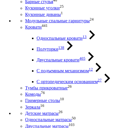
46
Барные стулья
25
Кухонные уголки
1
Кухонные диваны
24
Модульные спальные гарнитуры
441
Кровати
13
Односпальные кровати
138
Полуторки
405
Двуспальные кровати
12
С подъемным механизмом
27
С ортопедическим основанием
26
Тумбы прикроватные
76
Комоды
10
Гримерные столы
16
Зеркала
26
Детские матрасы
50
Односпальные матрасы
103
Двуспальные матрасы