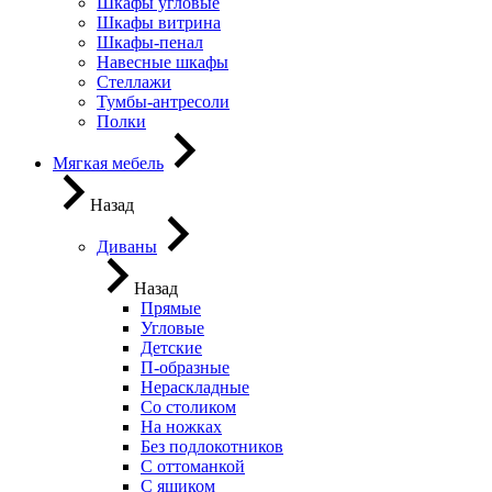
Шкафы угловые
Шкафы витрина
Шкафы-пенал
Навесные шкафы
Стеллажи
Тумбы-антресоли
Полки
Мягкая мебель
Назад
Диваны
Назад
Прямые
Угловые
Детские
П-образные
Нераскладные
Со столиком
На ножках
Без подлокотников
С оттоманкой
С ящиком