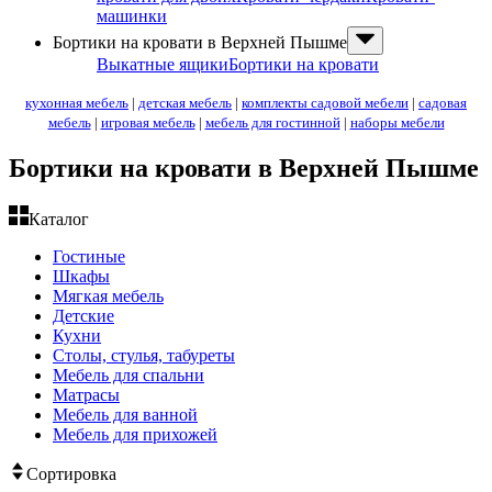
машинки
Бортики на кровати в Верхней Пышме
Выкатные ящики
Бортики на кровати
кухонная мебель
|
детская мебель
|
комплекты садовой мебели
|
садовая
мебель
|
игровая мебель
|
мебель для гостинной
|
наборы мебели
Бортики на кровати в Верхней Пышме
Каталог
Гостиные
Шкафы
Мягкая мебель
Детские
Кухни
Столы, стулья, табуреты
Мебель для спальни
Матрасы
Мебель для ванной
Мебель для прихожей
Сортировка