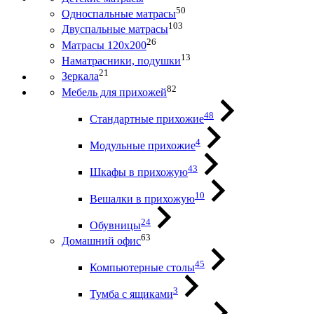
50
Односпальные матрасы
103
Двуспальные матрасы
26
Матрасы 120х200
13
Наматрасники, подушки
21
Зеркала
82
Мебель для прихожей
48
Стандартные прихожие
4
Модульные прихожие
43
Шкафы в прихожую
10
Вешалки в прихожую
24
Обувницы
63
Домашний офис
45
Компьютерные столы
3
Тумба с ящиками