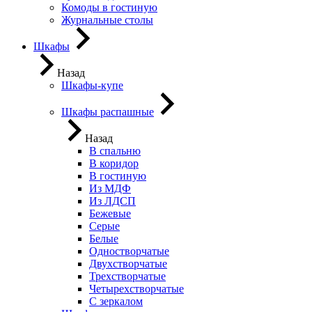
Комоды в гостиную
Журнальные столы
Шкафы
Назад
Шкафы-купе
Шкафы распашные
Назад
В спальню
В коридор
В гостиную
Из МДФ
Из ЛДСП
Бежевые
Серые
Белые
Одностворчатые
Двухстворчатые
Трехстворчатые
Четырехстворчатые
С зеркалом