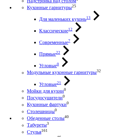
Надстройка над столом
25
Кухонные гарнитуры
13
Для маленьких кухонь
12
Классические
7
Современные
22
Прямые
0
Угловые
32
Модульные кухонные гарнитуры
21
Угловые
0
Мойки для кухни
0
Посудосушители
0
Кухонные фартуки
0
Столешницы
40
Обеденные столы
3
Табуреты
161
Стулья