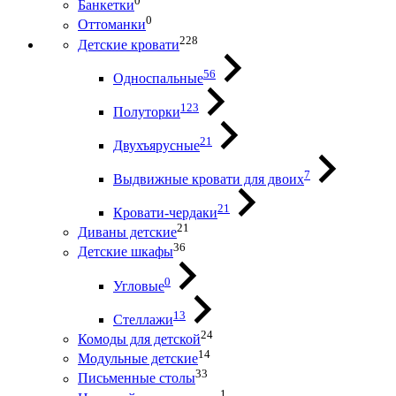
0
Банкетки
0
Оттоманки
228
Детские кровати
56
Односпальные
123
Полуторки
21
Двухъярусные
7
Выдвижные кровати для двоих
21
Кровати-чердаки
21
Диваны детские
36
Детские шкафы
0
Угловые
13
Стеллажи
24
Комоды для детской
14
Модульные детские
33
Письменные столы
1