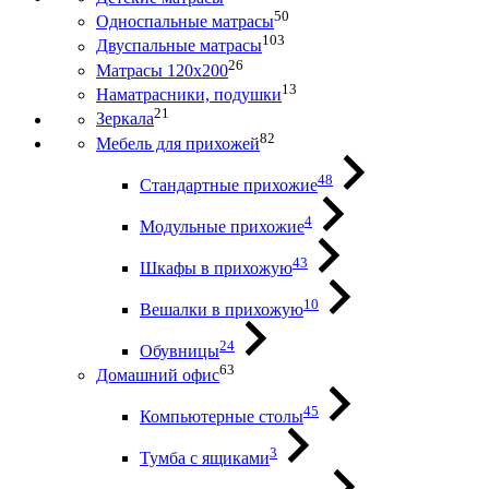
50
Односпальные матрасы
103
Двуспальные матрасы
26
Матрасы 120х200
13
Наматрасники, подушки
21
Зеркала
82
Мебель для прихожей
48
Стандартные прихожие
4
Модульные прихожие
43
Шкафы в прихожую
10
Вешалки в прихожую
24
Обувницы
63
Домашний офис
45
Компьютерные столы
3
Тумба с ящиками