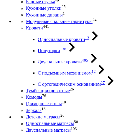
46
Барные стулья
25
Кухонные уголки
1
Кухонные диваны
24
Модульные спальные гарнитуры
441
Кровати
13
Односпальные кровати
138
Полуторки
405
Двуспальные кровати
12
С подъемным механизмом
27
С ортопедическим основанием
26
Тумбы прикроватные
76
Комоды
10
Гримерные столы
16
Зеркала
26
Детские матрасы
50
Односпальные матрасы
103
Двуспальные матрасы