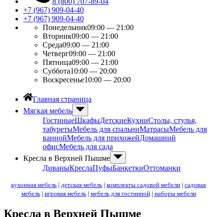
8 (800) 707-89-04
+7 (967) 909-04-40
+7 (967) 909-04-40
Понедельник
09:00 — 21:00
Вторник
09:00 — 21:00
Среда
09:00 — 21:00
Четверг
09:00 — 21:00
Пятница
09:00 — 21:00
Суббота
10:00 — 20:00
Воскресенье
10:00 — 20:00
Главная страница
Мягкая мебель
Гостиные
Шкафы
Детские
Кухни
Столы, стулья,
табуреты
Мебель для спальни
Матрасы
Мебель для
ванной
Мебель для прихожей
Домашний
офис
Мебель для сада
Кресла в Верхней Пышме
Диваны
Кресла
Пуфы
Банкетки
Оттоманки
кухонная мебель
|
детская мебель
|
комплекты садовой мебели
|
садовая
мебель
|
игровая мебель
|
мебель для гостинной
|
наборы мебели
Кресла в Верхней Пышме