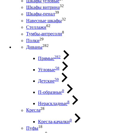
Шкафы угловые
32
Шкафы витрина
39
Шкафы-пенал
32
Навесные шкафы
62
Стеллажи
8
Тумбы-антресоли
29
Полки
282
Диваны
282
Прямые
58
Угловые
59
Детские
0
П-образные
8
Нераскладные
28
Кресла
0
Кресла-качалки
18
Пуфы