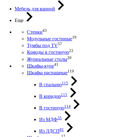
Мебель для ванной
Еще
43
Стенки
19
Модульные гостиные
57
Тумбы под ТV
22
Комоды в гостиную
20
Журнальные столы
41
Шкафы-купе
119
Шкафы распашные
115
В спальню
115
В коридор
114
В гостиную
35
Из МДФ
81
Из ЛДСП
17