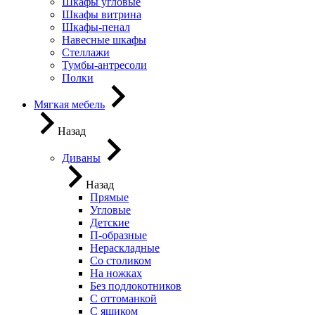
Шкафы угловые
Шкафы витрина
Шкафы-пенал
Навесные шкафы
Стеллажи
Тумбы-антресоли
Полки
Мягкая мебель
Назад
Диваны
Назад
Прямые
Угловые
Детские
П-образные
Нераскладные
Со столиком
На ножках
Без подлокотников
С оттоманкой
С ящиком