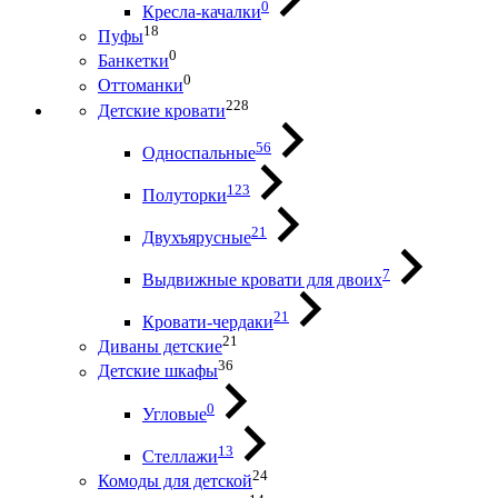
0
Кресла-качалки
18
Пуфы
0
Банкетки
0
Оттоманки
228
Детские кровати
56
Односпальные
123
Полуторки
21
Двухъярусные
7
Выдвижные кровати для двоих
21
Кровати-чердаки
21
Диваны детские
36
Детские шкафы
0
Угловые
13
Стеллажи
24
Комоды для детской