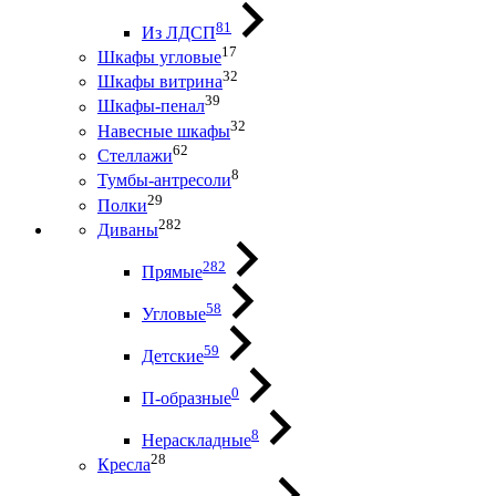
81
Из ЛДСП
17
Шкафы угловые
32
Шкафы витрина
39
Шкафы-пенал
32
Навесные шкафы
62
Стеллажи
8
Тумбы-антресоли
29
Полки
282
Диваны
282
Прямые
58
Угловые
59
Детские
0
П-образные
8
Нераскладные
28
Кресла