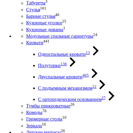
3
Табуреты
161
Стулья
46
Барные стулья
25
Кухонные уголки
1
Кухонные диваны
24
Модульные спальные гарнитуры
441
Кровати
13
Односпальные кровати
138
Полуторки
405
Двуспальные кровати
12
С подъемным механизмом
27
С ортопедическим основанием
26
Тумбы прикроватные
76
Комоды
10
Гримерные столы
16
Зеркала
26
Детские матрасы