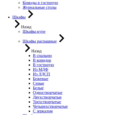
Комоды в гостиную
Журнальные столы
Шкафы
Назад
Шкафы-купе
Шкафы распашные
Назад
В спальню
В коридор
В гостиную
Из МДФ
Из ЛДСП
Бежевые
Серые
Белые
Одностворчатые
Двухстворчатые
Трехстворчатые
Четырехстворчатые
С зеркалом