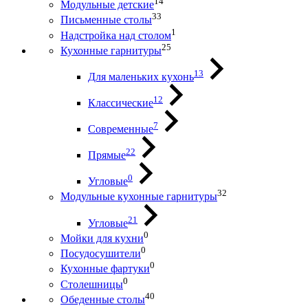
14
Модульные детские
33
Письменные столы
1
Надстройка над столом
25
Кухонные гарнитуры
13
Для маленьких кухонь
12
Классические
7
Современные
22
Прямые
0
Угловые
32
Модульные кухонные гарнитуры
21
Угловые
0
Мойки для кухни
0
Посудосушители
0
Кухонные фартуки
0
Столешницы
40
Обеденные столы