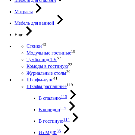
Мебель для спальни
Матрасы
Мебель для ванной
Еще
43
Стенки
19
Модульные гостиные
57
Тумбы под ТV
22
Комоды в гостиную
20
Журнальные столы
41
Шкафы-купе
119
Шкафы распашные
115
В спальню
115
В коридор
114
В гостиную
35
Из МДФ