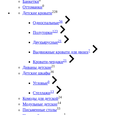
0
Банкетки
0
Оттоманки
228
Детские кровати
56
Односпальные
123
Полуторки
21
Двухъярусные
7
Выдвижные кровати для двоих
21
Кровати-чердаки
21
Диваны детские
36
Детские шкафы
0
Угловые
13
Стеллажи
24
Комоды для детской
14
Модульные детские
33
Письменные столы
1