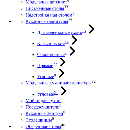
14
Модульные детские
33
Письменные столы
1
Надстройка над столом
25
Кухонные гарнитуры
13
Для маленьких кухонь
12
Классические
7
Современные
22
Прямые
0
Угловые
32
Модульные кухонные гарнитуры
21
Угловые
0
Мойки для кухни
0
Посудосушители
0
Кухонные фартуки
0
Столешницы
40
Обеденные столы