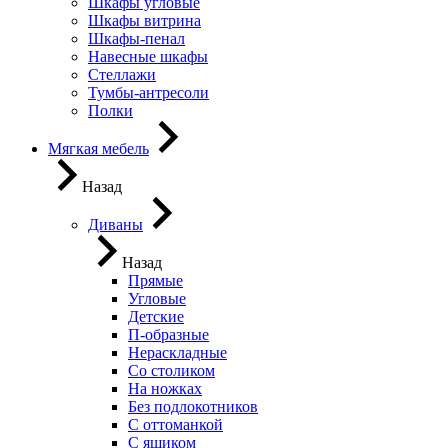
Шкафы угловые
Шкафы витрина
Шкафы-пенал
Навесные шкафы
Стеллажи
Тумбы-антресоли
Полки
Мягкая мебель
Назад
Диваны
Назад
Прямые
Угловые
Детские
П-образные
Нераскладные
Со столиком
На ножках
Без подлокотников
С оттоманкой
С ящиком