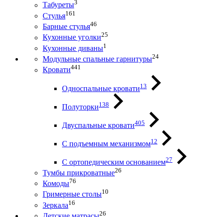
3
Табуреты
161
Стулья
46
Барные стулья
25
Кухонные уголки
1
Кухонные диваны
24
Модульные спальные гарнитуры
441
Кровати
13
Односпальные кровати
138
Полуторки
405
Двуспальные кровати
12
С подъемным механизмом
27
С ортопедическим основанием
26
Тумбы прикроватные
76
Комоды
10
Гримерные столы
16
Зеркала
26
Детские матрасы