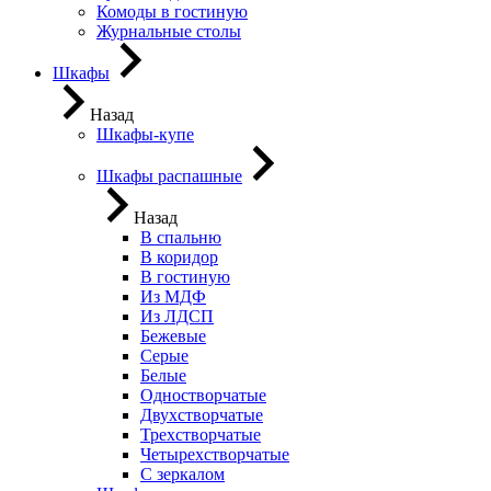
Комоды в гостиную
Журнальные столы
Шкафы
Назад
Шкафы-купе
Шкафы распашные
Назад
В спальню
В коридор
В гостиную
Из МДФ
Из ЛДСП
Бежевые
Серые
Белые
Одностворчатые
Двухстворчатые
Трехстворчатые
Четырехстворчатые
С зеркалом