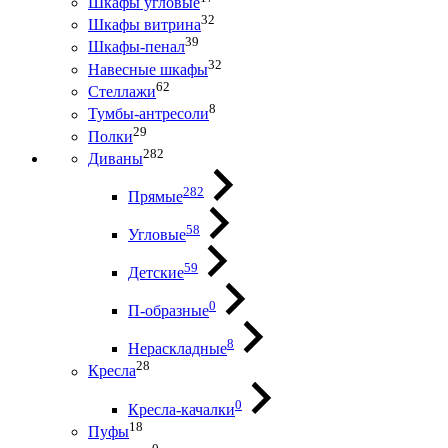
Шкафы угловые
32
Шкафы витрина
39
Шкафы-пенал
32
Навесные шкафы
62
Стеллажи
8
Тумбы-антресоли
29
Полки
282
Диваны
282
Прямые
58
Угловые
59
Детские
0
П-образные
8
Нераскладные
28
Кресла
0
Кресла-качалки
18
Пуфы