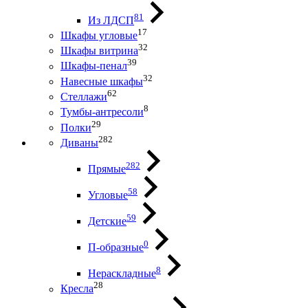
81
Из ЛДСП
17
Шкафы угловые
32
Шкафы витрина
39
Шкафы-пенал
32
Навесные шкафы
62
Стеллажи
8
Тумбы-антресоли
29
Полки
282
Диваны
282
Прямые
58
Угловые
59
Детские
0
П-образные
8
Нераскладные
28
Кресла