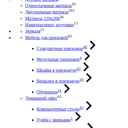
50
Односпальные матрасы
103
Двуспальные матрасы
26
Матрасы 120х200
13
Наматрасники, подушки
21
Зеркала
82
Мебель для прихожей
48
Стандартные прихожие
4
Модульные прихожие
43
Шкафы в прихожую
10
Вешалки в прихожую
24
Обувницы
63
Домашний офис
45
Компьютерные столы
3
Тумба с ящиками