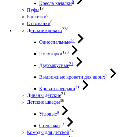
0
Кресла-качалки
18
Пуфы
0
Банкетки
0
Оттоманки
228
Детские кровати
56
Односпальные
123
Полуторки
21
Двухъярусные
7
Выдвижные кровати для двоих
21
Кровати-чердаки
21
Диваны детские
36
Детские шкафы
0
Угловые
13
Стеллажи
24
Комоды для детской