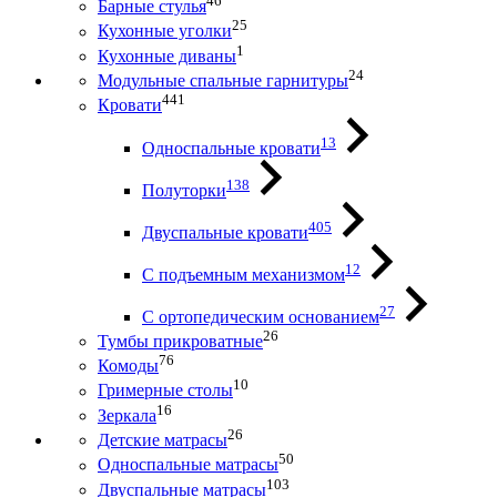
46
Барные стулья
25
Кухонные уголки
1
Кухонные диваны
24
Модульные спальные гарнитуры
441
Кровати
13
Односпальные кровати
138
Полуторки
405
Двуспальные кровати
12
С подъемным механизмом
27
С ортопедическим основанием
26
Тумбы прикроватные
76
Комоды
10
Гримерные столы
16
Зеркала
26
Детские матрасы
50
Односпальные матрасы
103
Двуспальные матрасы