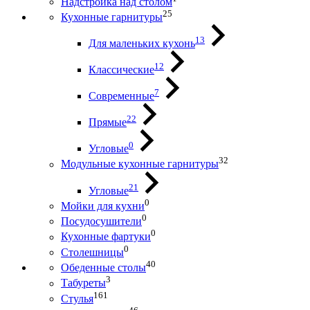
Надстройка над столом
25
Кухонные гарнитуры
13
Для маленьких кухонь
12
Классические
7
Современные
22
Прямые
0
Угловые
32
Модульные кухонные гарнитуры
21
Угловые
0
Мойки для кухни
0
Посудосушители
0
Кухонные фартуки
0
Столешницы
40
Обеденные столы
3
Табуреты
161
Стулья