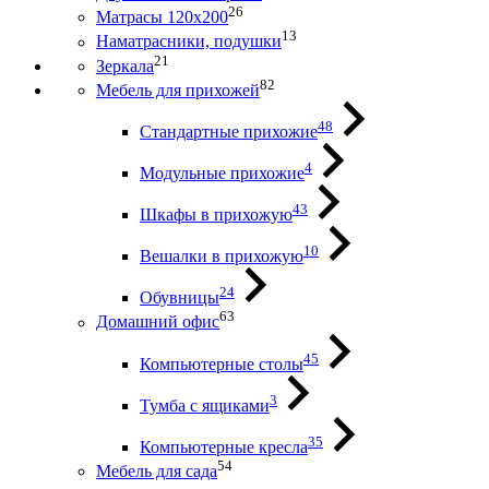
26
Матрасы 120х200
13
Наматрасники, подушки
21
Зеркала
82
Мебель для прихожей
48
Стандартные прихожие
4
Модульные прихожие
43
Шкафы в прихожую
10
Вешалки в прихожую
24
Обувницы
63
Домашний офис
45
Компьютерные столы
3
Тумба с ящиками
35
Компьютерные кресла
54
Мебель для сада