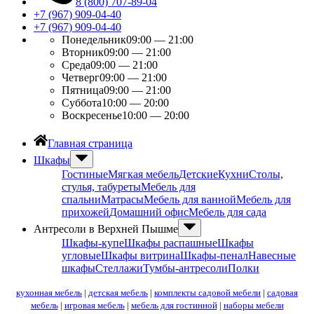
8 (800) 707-89-04
+7 (967) 909-04-40
+7 (967) 909-04-40
Понедельник
09:00 — 21:00
Вторник
09:00 — 21:00
Среда
09:00 — 21:00
Четверг
09:00 — 21:00
Пятница
09:00 — 21:00
Суббота
10:00 — 20:00
Воскресенье
10:00 — 20:00
Главная страница
Шкафы
Гостиные
Мягкая мебель
Детские
Кухни
Столы,
стулья, табуреты
Мебель для
спальни
Матрасы
Мебель для ванной
Мебель для
прихожей
Домашний офис
Мебель для сада
Антресоли в Верхней Пышме
Шкафы-купе
Шкафы распашные
Шкафы
угловые
Шкафы витрина
Шкафы-пенал
Навесные
шкафы
Стеллажи
Тумбы-антресоли
Полки
кухонная мебель
|
детская мебель
|
комплекты садовой мебели
|
садовая
мебель
|
игровая мебель
|
мебель для гостинной
|
наборы мебели