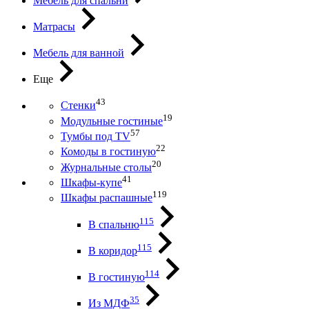
Мебель для спальни
Матрасы
Мебель для ванной
Еще
43
Стенки
19
Модульные гостиные
57
Тумбы под ТV
22
Комоды в гостиную
20
Журнальные столы
41
Шкафы-купе
119
Шкафы распашные
115
В спальню
115
В коридор
114
В гостиную
35
Из МДФ