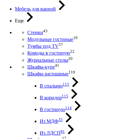
Мебель для ванной
Еще
43
Стенки
19
Модульные гостиные
57
Тумбы под ТV
22
Комоды в гостиную
20
Журнальные столы
41
Шкафы-купе
119
Шкафы распашные
115
В спальню
115
В коридор
114
В гостиную
35
Из МДФ
81
Из ЛДСП
17