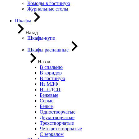
Комоды в гостиную
Журнальные столы
Шкафы
Назад
Шкафы-купе
Шкафы распашные
Назад
В спальню
В коридор
В гостиную
Из МДФ
Из ЛДСП
Бежевые
Серые
Белые
Одностворчатые
Двухстворчатые
Трехстворчатые
Четырехстворчатые
С зеркалом