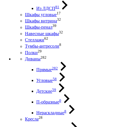
81
Из ЛДСП
17
Шкафы угловые
32
Шкафы витрина
39
Шкафы-пенал
32
Навесные шкафы
62
Стеллажи
8
Тумбы-антресоли
29
Полки
282
Диваны
282
Прямые
58
Угловые
59
Детские
0
П-образные
8
Нераскладные
28
Кресла