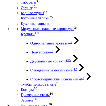
3
Табуреты
161
Стулья
46
Барные стулья
25
Кухонные уголки
1
Кухонные диваны
24
Модульные спальные гарнитуры
441
Кровати
13
Односпальные кровати
138
Полуторки
405
Двуспальные кровати
12
С подъемным механизмом
27
С ортопедическим основанием
26
Тумбы прикроватные
76
Комоды
10
Гримерные столы
16
Зеркала
26
Детские матрасы