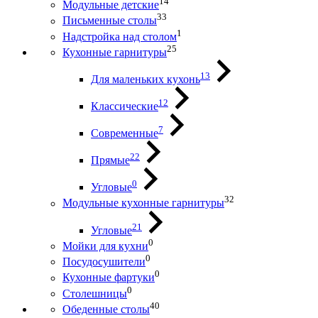
14
Модульные детские
33
Письменные столы
1
Надстройка над столом
25
Кухонные гарнитуры
13
Для маленьких кухонь
12
Классические
7
Современные
22
Прямые
0
Угловые
32
Модульные кухонные гарнитуры
21
Угловые
0
Мойки для кухни
0
Посудосушители
0
Кухонные фартуки
0
Столешницы
40
Обеденные столы