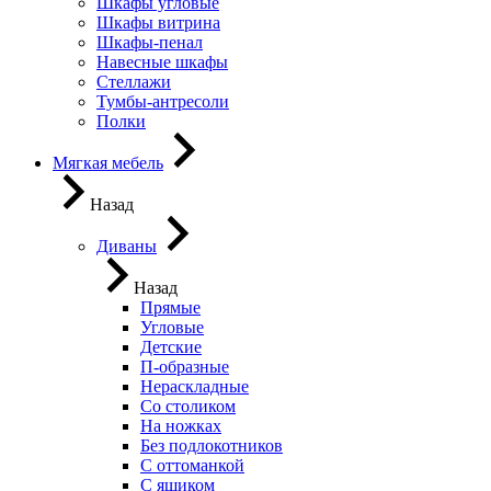
Шкафы угловые
Шкафы витрина
Шкафы-пенал
Навесные шкафы
Стеллажи
Тумбы-антресоли
Полки
Мягкая мебель
Назад
Диваны
Назад
Прямые
Угловые
Детские
П-образные
Нераскладные
Со столиком
На ножках
Без подлокотников
С оттоманкой
С ящиком