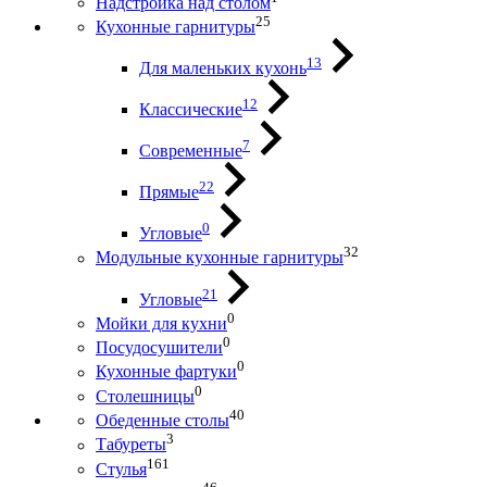
Надстройка над столом
25
Кухонные гарнитуры
13
Для маленьких кухонь
12
Классические
7
Современные
22
Прямые
0
Угловые
32
Модульные кухонные гарнитуры
21
Угловые
0
Мойки для кухни
0
Посудосушители
0
Кухонные фартуки
0
Столешницы
40
Обеденные столы
3
Табуреты
161
Стулья