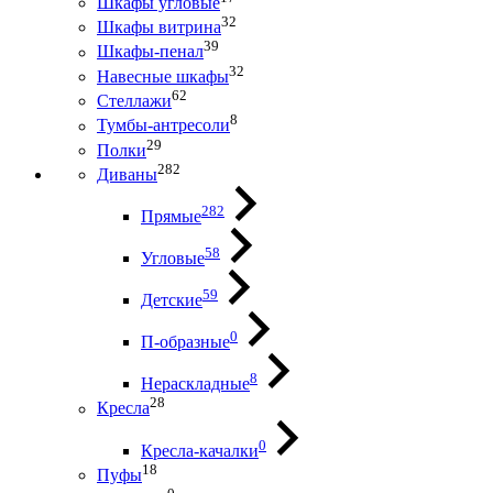
Шкафы угловые
32
Шкафы витрина
39
Шкафы-пенал
32
Навесные шкафы
62
Стеллажи
8
Тумбы-антресоли
29
Полки
282
Диваны
282
Прямые
58
Угловые
59
Детские
0
П-образные
8
Нераскладные
28
Кресла
0
Кресла-качалки
18
Пуфы