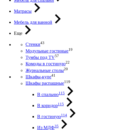
Мебель для спальни
Матрасы
Мебель для ванной
Еще
43
Стенки
19
Модульные гостиные
57
Тумбы под ТV
22
Комоды в гостиную
20
Журнальные столы
41
Шкафы-купе
119
Шкафы распашные
115
В спальню
115
В коридор
114
В гостиную
35
Из МДФ