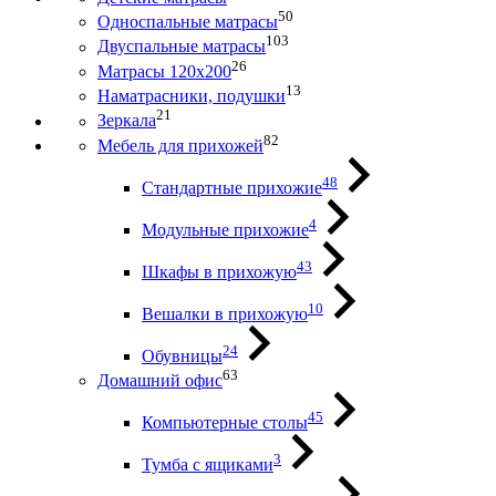
50
Односпальные матрасы
103
Двуспальные матрасы
26
Матрасы 120х200
13
Наматрасники, подушки
21
Зеркала
82
Мебель для прихожей
48
Стандартные прихожие
4
Модульные прихожие
43
Шкафы в прихожую
10
Вешалки в прихожую
24
Обувницы
63
Домашний офис
45
Компьютерные столы
3
Тумба с ящиками