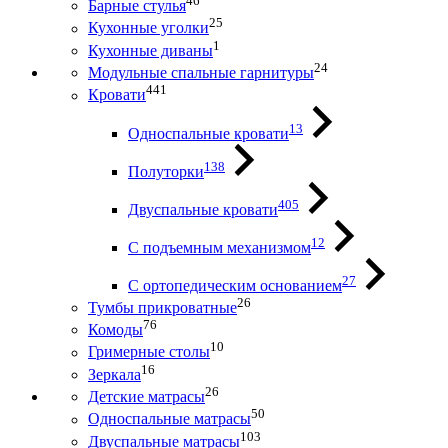
46
Барные стулья
25
Кухонные уголки
1
Кухонные диваны
24
Модульные спальные гарнитуры
441
Кровати
13
Односпальные кровати
138
Полуторки
405
Двуспальные кровати
12
С подъемным механизмом
27
С ортопедическим основанием
26
Тумбы прикроватные
76
Комоды
10
Гримерные столы
16
Зеркала
26
Детские матрасы
50
Односпальные матрасы
103
Двуспальные матрасы