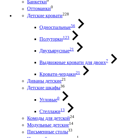
0
Банкетки
0
Оттоманки
228
Детские кровати
56
Односпальные
123
Полуторки
21
Двухъярусные
7
Выдвижные кровати для двоих
21
Кровати-чердаки
21
Диваны детские
36
Детские шкафы
0
Угловые
13
Стеллажи
24
Комоды для детской
14
Модульные детские
33
Письменные столы
1