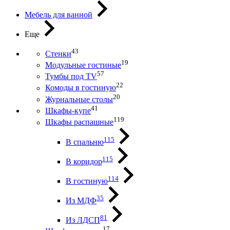
Мебель для ванной
Еще
43
Стенки
19
Модульные гостиные
57
Тумбы под ТV
22
Комоды в гостиную
20
Журнальные столы
41
Шкафы-купе
119
Шкафы распашные
115
В спальню
115
В коридор
114
В гостиную
35
Из МДФ
81
Из ЛДСП
17