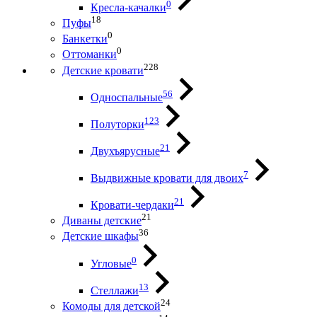
0
Кресла-качалки
18
Пуфы
0
Банкетки
0
Оттоманки
228
Детские кровати
56
Односпальные
123
Полуторки
21
Двухъярусные
7
Выдвижные кровати для двоих
21
Кровати-чердаки
21
Диваны детские
36
Детские шкафы
0
Угловые
13
Стеллажи
24
Комоды для детской