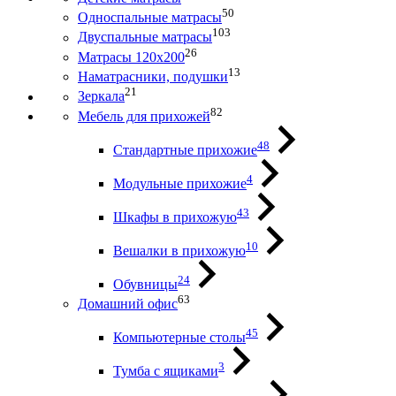
50
Односпальные матрасы
103
Двуспальные матрасы
26
Матрасы 120х200
13
Наматрасники, подушки
21
Зеркала
82
Мебель для прихожей
48
Стандартные прихожие
4
Модульные прихожие
43
Шкафы в прихожую
10
Вешалки в прихожую
24
Обувницы
63
Домашний офис
45
Компьютерные столы
3
Тумба с ящиками