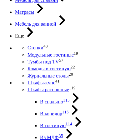
Мебель для спальни
Матрасы
Мебель для ванной
Еще
43
Стенки
19
Модульные гостиные
57
Тумбы под ТV
22
Комоды в гостиную
20
Журнальные столы
41
Шкафы-купе
119
Шкафы распашные
115
В спальню
115
В коридор
114
В гостиную
35
Из МДФ