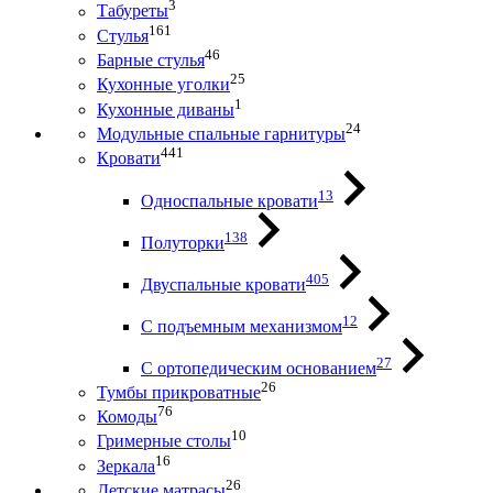
3
Табуреты
161
Стулья
46
Барные стулья
25
Кухонные уголки
1
Кухонные диваны
24
Модульные спальные гарнитуры
441
Кровати
13
Односпальные кровати
138
Полуторки
405
Двуспальные кровати
12
С подъемным механизмом
27
С ортопедическим основанием
26
Тумбы прикроватные
76
Комоды
10
Гримерные столы
16
Зеркала
26
Детские матрасы