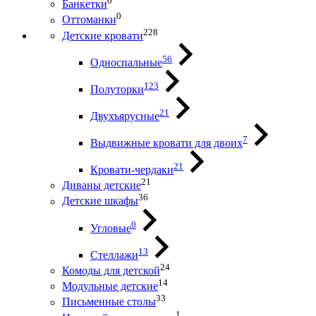
0
Банкетки
0
Оттоманки
228
Детские кровати
56
Односпальные
123
Полуторки
21
Двухъярусные
7
Выдвижные кровати для двоих
21
Кровати-чердаки
21
Диваны детские
36
Детские шкафы
0
Угловые
13
Стеллажи
24
Комоды для детской
14
Модульные детские
33
Письменные столы
1