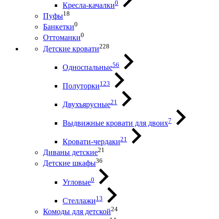
0
Кресла-качалки
18
Пуфы
0
Банкетки
0
Оттоманки
228
Детские кровати
56
Односпальные
123
Полуторки
21
Двухъярусные
7
Выдвижные кровати для двоих
21
Кровати-чердаки
21
Диваны детские
36
Детские шкафы
0
Угловые
13
Стеллажи
24
Комоды для детской