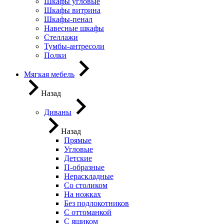
Шкафы угловые
Шкафы витрина
Шкафы-пенал
Навесные шкафы
Стеллажи
Тумбы-антресоли
Полки
Мягкая мебель
Назад
Диваны
Назад
Прямые
Угловые
Детские
П-образные
Нераскладные
Со столиком
На ножках
Без подлокотников
С оттоманкой
С ящиком