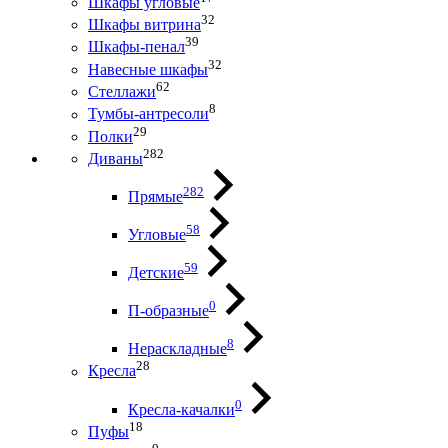
Шкафы угловые
32
Шкафы витрина
39
Шкафы-пенал
32
Навесные шкафы
62
Стеллажи
8
Тумбы-антресоли
29
Полки
282
Диваны
282
Прямые
58
Угловые
59
Детские
0
П-образные
8
Нераскладные
28
Кресла
0
Кресла-качалки
18
Пуфы