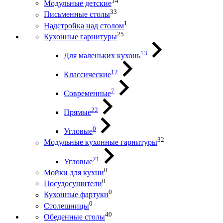
14
Модульные детские
33
Письменные столы
1
Надстройка над столом
25
Кухонные гарнитуры
13
Для маленьких кухонь
12
Классические
7
Современные
22
Прямые
0
Угловые
32
Модульные кухонные гарнитуры
21
Угловые
0
Мойки для кухни
0
Посудосушители
0
Кухонные фартуки
0
Столешницы
40
Обеденные столы