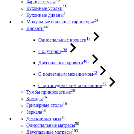
46
Барные стулья
25
Кухонные уголки
1
Кухонные диваны
24
Модульные спальные гарнитуры
441
Кровати
13
Односпальные кровати
138
Полуторки
405
Двуспальные кровати
12
С подъемным механизмом
27
С ортопедическим основанием
26
Тумбы прикроватные
76
Комоды
10
Гримерные столы
16
Зеркала
26
Детские матрасы
50
Односпальные матрасы
103
Двуспальные матрасы