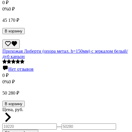
0
₽
0%
0
₽
45 170
₽
В корзину
Прихожая Либерти (опора метал. h=150мм) с зеркалом белый/
дуб каньон
Нет отзывов
0
₽
0%
0
₽
50 280
₽
В корзину
Цена, руб.
—