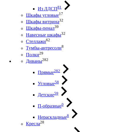
81
Из ЛДСП
17
Шкафы угловые
32
Шкафы витрина
39
Шкафы-пенал
32
Навесные шкафы
62
Стеллажи
8
Тумбы-антресоли
29
Полки
282
Диваны
282
Прямые
58
Угловые
59
Детские
0
П-образные
8
Нераскладные
28
Кресла