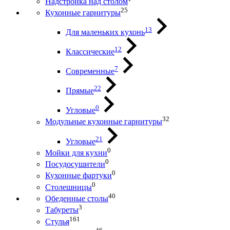
Надстройка над столом
25
Кухонные гарнитуры
13
Для маленьких кухонь
12
Классические
7
Современные
22
Прямые
0
Угловые
32
Модульные кухонные гарнитуры
21
Угловые
0
Мойки для кухни
0
Посудосушители
0
Кухонные фартуки
0
Столешницы
40
Обеденные столы
3
Табуреты
161
Стулья