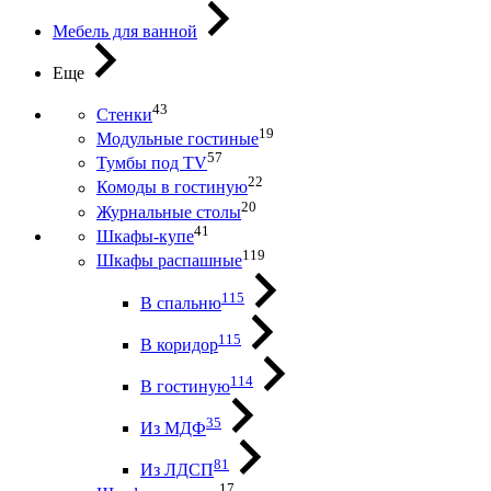
Мебель для ванной
Еще
43
Стенки
19
Модульные гостиные
57
Тумбы под ТV
22
Комоды в гостиную
20
Журнальные столы
41
Шкафы-купе
119
Шкафы распашные
115
В спальню
115
В коридор
114
В гостиную
35
Из МДФ
81
Из ЛДСП
17