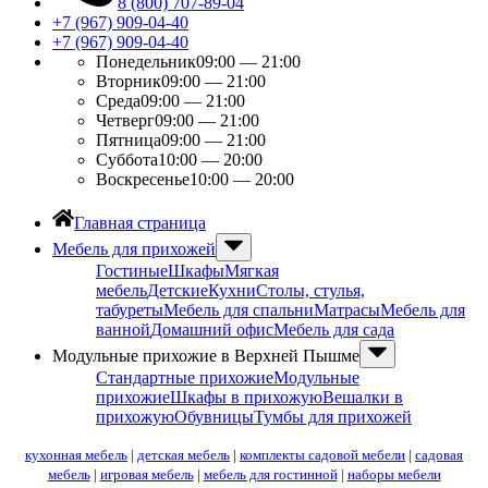
8 (800) 707-89-04
+7 (967) 909-04-40
+7 (967) 909-04-40
Понедельник
09:00 — 21:00
Вторник
09:00 — 21:00
Среда
09:00 — 21:00
Четверг
09:00 — 21:00
Пятница
09:00 — 21:00
Суббота
10:00 — 20:00
Воскресенье
10:00 — 20:00
Главная страница
Мебель для прихожей
Гостиные
Шкафы
Мягкая
мебель
Детские
Кухни
Столы, стулья,
табуреты
Мебель для спальни
Матрасы
Мебель для
ванной
Домашний офис
Мебель для сада
Модульные прихожие в Верхней Пышме
Стандартные прихожие
Модульные
прихожие
Шкафы в прихожую
Вешалки в
прихожую
Обувницы
Тумбы для прихожей
кухонная мебель
|
детская мебель
|
комплекты садовой мебели
|
садовая
мебель
|
игровая мебель
|
мебель для гостинной
|
наборы мебели