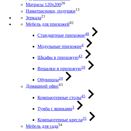
26
Матрасы 120х200
13
Наматрасники, подушки
21
Зеркала
82
Мебель для прихожей
48
Стандартные прихожие
4
Модульные прихожие
43
Шкафы в прихожую
10
Вешалки в прихожую
24
Обувницы
63
Домашний офис
45
Компьютерные столы
3
Тумба с ящиками
35
Компьютерные кресла
54
Мебель для сада