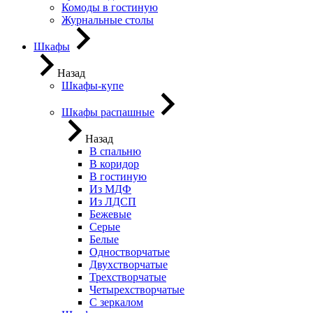
Комоды в гостиную
Журнальные столы
Шкафы
Назад
Шкафы-купе
Шкафы распашные
Назад
В спальню
В коридор
В гостиную
Из МДФ
Из ЛДСП
Бежевые
Серые
Белые
Одностворчатые
Двухстворчатые
Трехстворчатые
Четырехстворчатые
С зеркалом