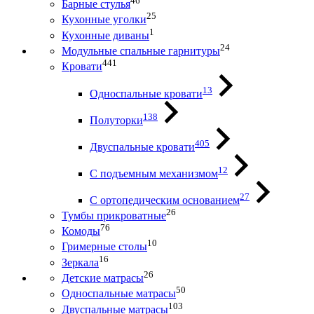
46
Барные стулья
25
Кухонные уголки
1
Кухонные диваны
24
Модульные спальные гарнитуры
441
Кровати
13
Односпальные кровати
138
Полуторки
405
Двуспальные кровати
12
С подъемным механизмом
27
С ортопедическим основанием
26
Тумбы прикроватные
76
Комоды
10
Гримерные столы
16
Зеркала
26
Детские матрасы
50
Односпальные матрасы
103
Двуспальные матрасы