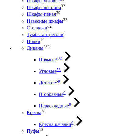
Шкафы угловые
32
Шкафы витрина
39
Шкафы-пенал
32
Навесные шкафы
62
Стеллажи
8
Тумбы-антресоли
29
Полки
282
Диваны
282
Прямые
58
Угловые
59
Детские
0
П-образные
8
Нераскладные
28
Кресла
0
Кресла-качалки
18
Пуфы