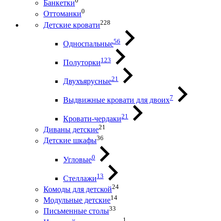
0
Банкетки
0
Оттоманки
228
Детские кровати
56
Односпальные
123
Полуторки
21
Двухъярусные
7
Выдвижные кровати для двоих
21
Кровати-чердаки
21
Диваны детские
36
Детские шкафы
0
Угловые
13
Стеллажи
24
Комоды для детской
14
Модульные детские
33
Письменные столы
1