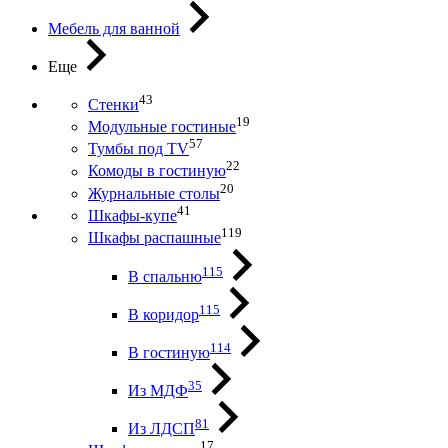
Мебель для ванной
Еще
43
Стенки
19
Модульные гостиные
57
Тумбы под ТV
22
Комоды в гостиную
20
Журнальные столы
41
Шкафы-купе
119
Шкафы распашные
115
В спальню
115
В коридор
114
В гостиную
35
Из МДФ
81
Из ЛДСП
17