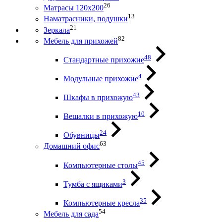
26
Матрасы 120х200
13
Наматрасники, подушки
21
Зеркала
82
Мебель для прихожей
48
Стандартные прихожие
4
Модульные прихожие
43
Шкафы в прихожую
10
Вешалки в прихожую
24
Обувницы
63
Домашний офис
45
Компьютерные столы
3
Тумба с ящиками
35
Компьютерные кресла
54
Мебель для сада