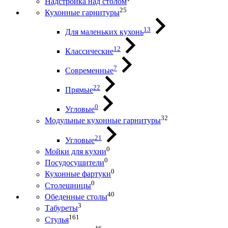
Надстройка над столом
25
Кухонные гарнитуры
13
Для маленьких кухонь
12
Классические
7
Современные
22
Прямые
0
Угловые
32
Модульные кухонные гарнитуры
21
Угловые
0
Мойки для кухни
0
Посудосушители
0
Кухонные фартуки
0
Столешницы
40
Обеденные столы
3
Табуреты
161
Стулья