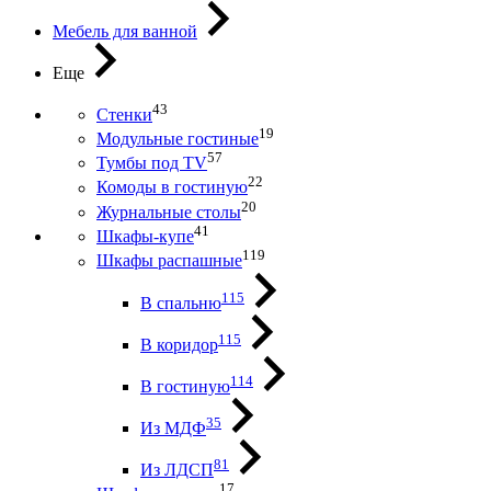
Мебель для ванной
Еще
43
Стенки
19
Модульные гостиные
57
Тумбы под ТV
22
Комоды в гостиную
20
Журнальные столы
41
Шкафы-купе
119
Шкафы распашные
115
В спальню
115
В коридор
114
В гостиную
35
Из МДФ
81
Из ЛДСП
17