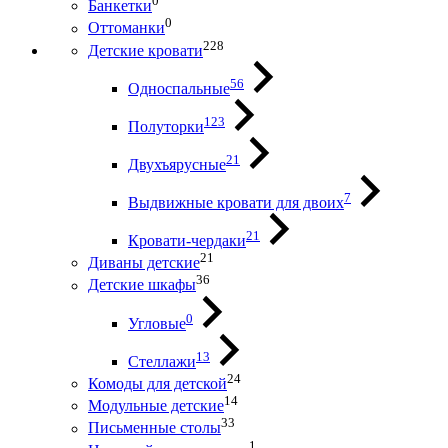
0
Банкетки
0
Оттоманки
228
Детские кровати
56
Односпальные
123
Полуторки
21
Двухъярусные
7
Выдвижные кровати для двоих
21
Кровати-чердаки
21
Диваны детские
36
Детские шкафы
0
Угловые
13
Стеллажи
24
Комоды для детской
14
Модульные детские
33
Письменные столы
1