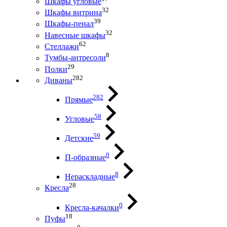
Шкафы угловые
32
Шкафы витрина
39
Шкафы-пенал
32
Навесные шкафы
62
Стеллажи
8
Тумбы-антресоли
29
Полки
282
Диваны
282
Прямые
58
Угловые
59
Детские
0
П-образные
8
Нераскладные
28
Кресла
0
Кресла-качалки
18
Пуфы