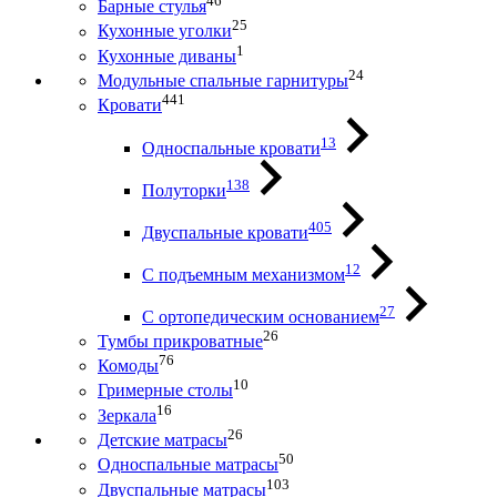
46
Барные стулья
25
Кухонные уголки
1
Кухонные диваны
24
Модульные спальные гарнитуры
441
Кровати
13
Односпальные кровати
138
Полуторки
405
Двуспальные кровати
12
С подъемным механизмом
27
С ортопедическим основанием
26
Тумбы прикроватные
76
Комоды
10
Гримерные столы
16
Зеркала
26
Детские матрасы
50
Односпальные матрасы
103
Двуспальные матрасы