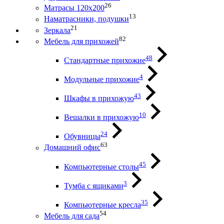
26
Матрасы 120х200
13
Наматрасники, подушки
21
Зеркала
82
Мебель для прихожей
48
Стандартные прихожие
4
Модульные прихожие
43
Шкафы в прихожую
10
Вешалки в прихожую
24
Обувницы
63
Домашний офис
45
Компьютерные столы
3
Тумба с ящиками
35
Компьютерные кресла
54
Мебель для сада