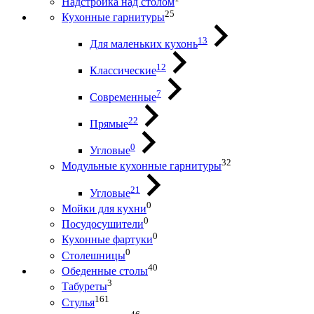
Надстройка над столом
25
Кухонные гарнитуры
13
Для маленьких кухонь
12
Классические
7
Современные
22
Прямые
0
Угловые
32
Модульные кухонные гарнитуры
21
Угловые
0
Мойки для кухни
0
Посудосушители
0
Кухонные фартуки
0
Столешницы
40
Обеденные столы
3
Табуреты
161
Стулья