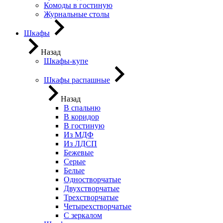
Комоды в гостиную
Журнальные столы
Шкафы
Назад
Шкафы-купе
Шкафы распашные
Назад
В спальню
В коридор
В гостиную
Из МДФ
Из ЛДСП
Бежевые
Серые
Белые
Одностворчатые
Двухстворчатые
Трехстворчатые
Четырехстворчатые
С зеркалом