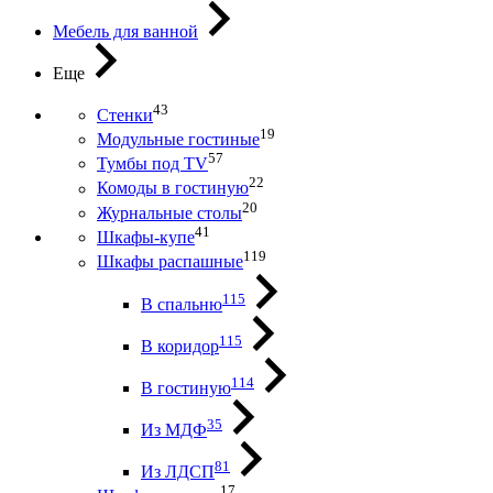
Мебель для ванной
Еще
43
Стенки
19
Модульные гостиные
57
Тумбы под ТV
22
Комоды в гостиную
20
Журнальные столы
41
Шкафы-купе
119
Шкафы распашные
115
В спальню
115
В коридор
114
В гостиную
35
Из МДФ
81
Из ЛДСП
17