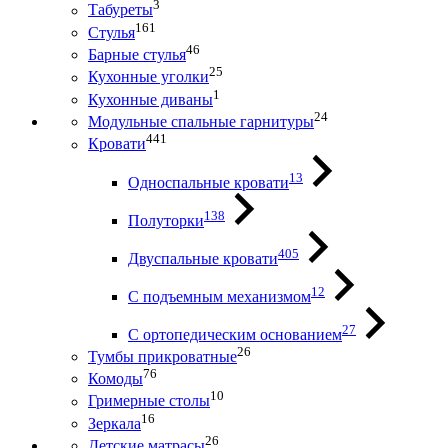
3
Табуреты
161
Стулья
46
Барные стулья
25
Кухонные уголки
1
Кухонные диваны
24
Модульные спальные гарнитуры
441
Кровати
13
Односпальные кровати
138
Полуторки
405
Двуспальные кровати
12
С подъемным механизмом
27
С ортопедическим основанием
26
Тумбы прикроватные
76
Комоды
10
Гримерные столы
16
Зеркала
26
Детские матрасы