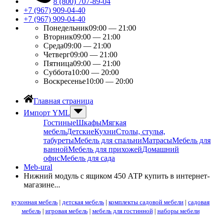
8 (800) 707-89-04
+7 (967) 909-04-40
+7 (967) 909-04-40
Понедельник
09:00 — 21:00
Вторник
09:00 — 21:00
Среда
09:00 — 21:00
Четверг
09:00 — 21:00
Пятница
09:00 — 21:00
Суббота
10:00 — 20:00
Воскресенье
10:00 — 20:00
Главная страница
Импорт YML
Гостиные
Шкафы
Мягкая
мебель
Детские
Кухни
Столы, стулья,
табуреты
Мебель для спальни
Матрасы
Мебель для
ванной
Мебель для прихожей
Домашний
офис
Мебель для сада
Meb-ural
Нижний модуль с ящиком 450 АТР купить в интернет-
магазине...
кухонная мебель
|
детская мебель
|
комплекты садовой мебели
|
садовая
мебель
|
игровая мебель
|
мебель для гостинной
|
наборы мебели