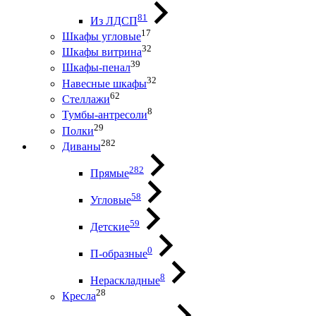
81
Из ЛДСП
17
Шкафы угловые
32
Шкафы витрина
39
Шкафы-пенал
32
Навесные шкафы
62
Стеллажи
8
Тумбы-антресоли
29
Полки
282
Диваны
282
Прямые
58
Угловые
59
Детские
0
П-образные
8
Нераскладные
28
Кресла