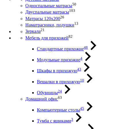
50
Односпальные матрасы
103
Двуспальные матрасы
26
Матрасы 120х200
13
Наматрасники, подушки
21
Зеркала
82
Мебель для прихожей
48
Стандартные прихожие
4
Модульные прихожие
43
Шкафы в прихожую
10
Вешалки в прихожую
24
Обувницы
63
Домашний офис
45
Компьютерные столы
3
Тумба с ящиками