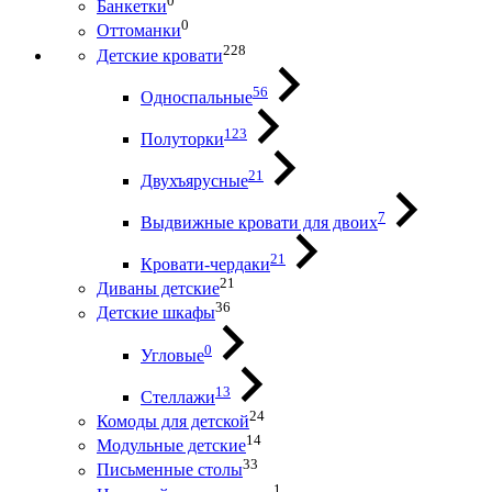
0
Банкетки
0
Оттоманки
228
Детские кровати
56
Односпальные
123
Полуторки
21
Двухъярусные
7
Выдвижные кровати для двоих
21
Кровати-чердаки
21
Диваны детские
36
Детские шкафы
0
Угловые
13
Стеллажи
24
Комоды для детской
14
Модульные детские
33
Письменные столы
1