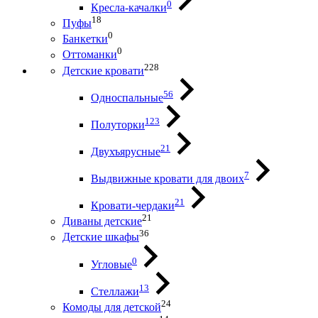
0
Кресла-качалки
18
Пуфы
0
Банкетки
0
Оттоманки
228
Детские кровати
56
Односпальные
123
Полуторки
21
Двухъярусные
7
Выдвижные кровати для двоих
21
Кровати-чердаки
21
Диваны детские
36
Детские шкафы
0
Угловые
13
Стеллажи
24
Комоды для детской