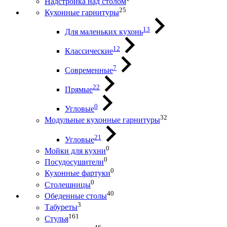
Надстройка над столом
25
Кухонные гарнитуры
13
Для маленьких кухонь
12
Классические
7
Современные
22
Прямые
0
Угловые
32
Модульные кухонные гарнитуры
21
Угловые
0
Мойки для кухни
0
Посудосушители
0
Кухонные фартуки
0
Столешницы
40
Обеденные столы
3
Табуреты
161
Стулья