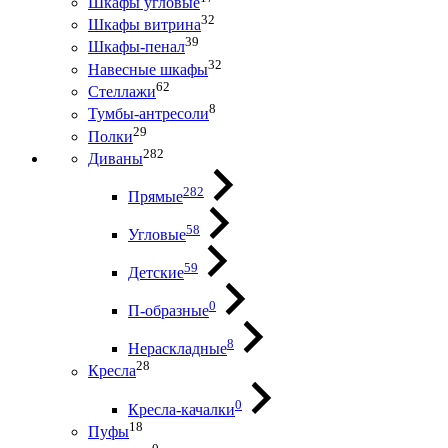
Шкафы угловые
32
Шкафы витрина
39
Шкафы-пенал
32
Навесные шкафы
62
Стеллажи
8
Тумбы-антресоли
29
Полки
282
Диваны
282
Прямые
58
Угловые
59
Детские
0
П-образные
8
Нераскладные
28
Кресла
0
Кресла-качалки
18
Пуфы