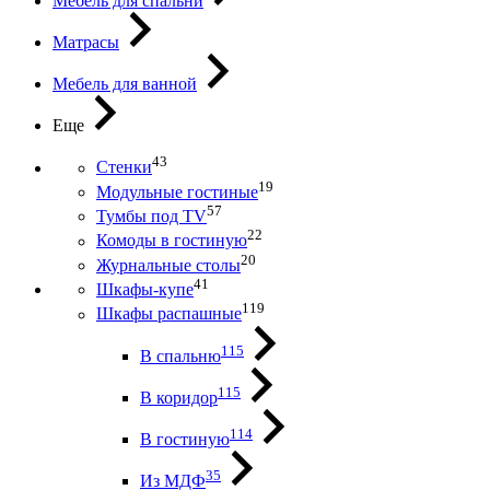
Мебель для спальни
Матрасы
Мебель для ванной
Еще
43
Стенки
19
Модульные гостиные
57
Тумбы под ТV
22
Комоды в гостиную
20
Журнальные столы
41
Шкафы-купе
119
Шкафы распашные
115
В спальню
115
В коридор
114
В гостиную
35
Из МДФ