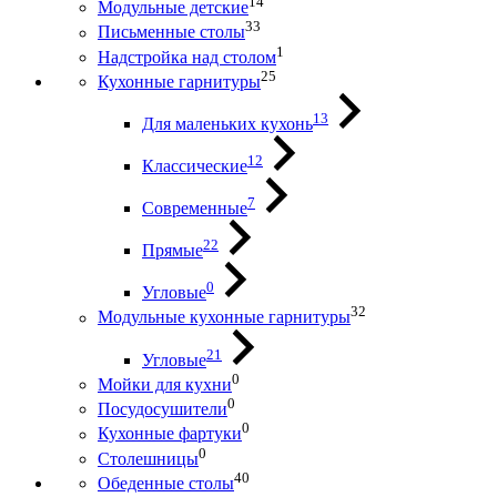
14
Модульные детские
33
Письменные столы
1
Надстройка над столом
25
Кухонные гарнитуры
13
Для маленьких кухонь
12
Классические
7
Современные
22
Прямые
0
Угловые
32
Модульные кухонные гарнитуры
21
Угловые
0
Мойки для кухни
0
Посудосушители
0
Кухонные фартуки
0
Столешницы
40
Обеденные столы