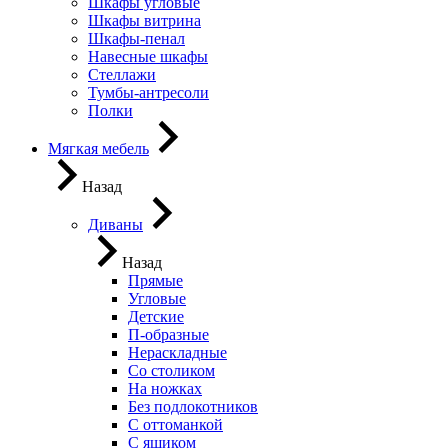
Шкафы угловые
Шкафы витрина
Шкафы-пенал
Навесные шкафы
Стеллажи
Тумбы-антресоли
Полки
Мягкая мебель
Назад
Диваны
Назад
Прямые
Угловые
Детские
П-образные
Нераскладные
Со столиком
На ножках
Без подлокотников
С оттоманкой
С ящиком