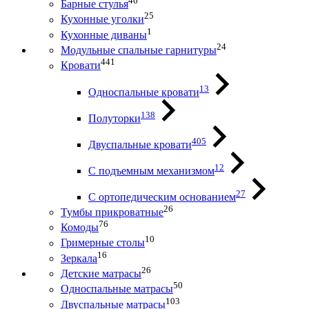
46
Барные стулья
25
Кухонные уголки
1
Кухонные диваны
24
Модульные спальные гарнитуры
441
Кровати
13
Односпальные кровати
138
Полуторки
405
Двуспальные кровати
12
С подъемным механизмом
27
С ортопедическим основанием
26
Тумбы прикроватные
76
Комоды
10
Гримерные столы
16
Зеркала
26
Детские матрасы
50
Односпальные матрасы
103
Двуспальные матрасы