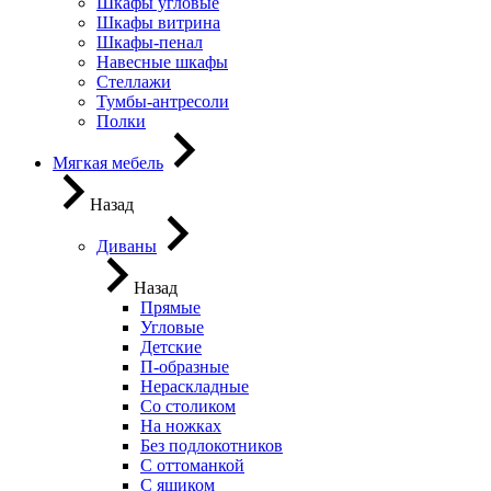
Шкафы угловые
Шкафы витрина
Шкафы-пенал
Навесные шкафы
Стеллажи
Тумбы-антресоли
Полки
Мягкая мебель
Назад
Диваны
Назад
Прямые
Угловые
Детские
П-образные
Нераскладные
Со столиком
На ножках
Без подлокотников
С оттоманкой
С ящиком