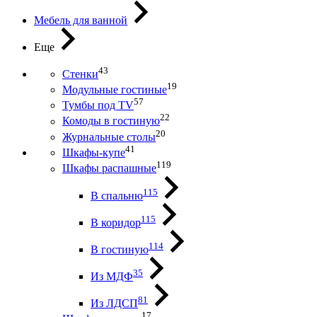
Мебель для ванной
Еще
43
Стенки
19
Модульные гостиные
57
Тумбы под ТV
22
Комоды в гостиную
20
Журнальные столы
41
Шкафы-купе
119
Шкафы распашные
115
В спальню
115
В коридор
114
В гостиную
35
Из МДФ
81
Из ЛДСП
17