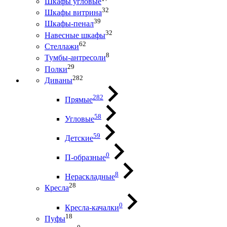
Шкафы угловые
32
Шкафы витрина
39
Шкафы-пенал
32
Навесные шкафы
62
Стеллажи
8
Тумбы-антресоли
29
Полки
282
Диваны
282
Прямые
58
Угловые
59
Детские
0
П-образные
8
Нераскладные
28
Кресла
0
Кресла-качалки
18
Пуфы