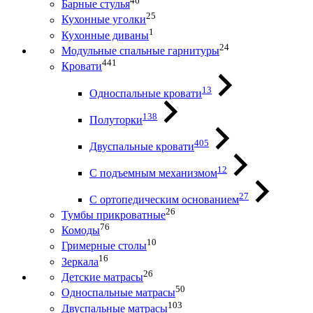
46
Барные стулья
25
Кухонные уголки
1
Кухонные диваны
24
Модульные спальные гарнитуры
441
Кровати
13
Односпальные кровати
138
Полуторки
405
Двуспальные кровати
12
С подъемным механизмом
27
С ортопедическим основанием
26
Тумбы прикроватные
76
Комоды
10
Гримерные столы
16
Зеркала
26
Детские матрасы
50
Односпальные матрасы
103
Двуспальные матрасы