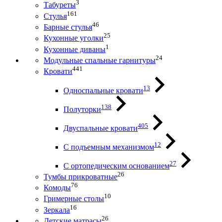
3
Табуреты
161
Стулья
46
Барные стулья
25
Кухонные уголки
1
Кухонные диваны
24
Модульные спальные гарнитуры
441
Кровати
13
Односпальные кровати
138
Полуторки
405
Двуспальные кровати
12
С подъемным механизмом
27
С ортопедическим основанием
26
Тумбы прикроватные
76
Комоды
10
Гримерные столы
16
Зеркала
26
Детские матрасы