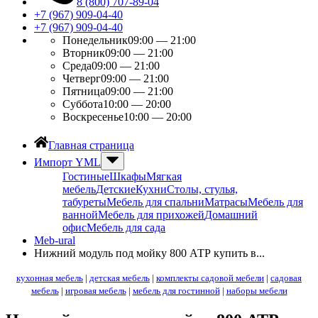
8 (800) 707-89-04
+7 (967) 909-04-40
+7 (967) 909-04-40
Понедельник
09:00 — 21:00
Вторник
09:00 — 21:00
Среда
09:00 — 21:00
Четверг
09:00 — 21:00
Пятница
09:00 — 21:00
Суббота
10:00 — 20:00
Воскресенье
10:00 — 20:00
Главная страница
Импорт YML
Гостиные
Шкафы
Мягкая
мебель
Детские
Кухни
Столы, стулья,
табуреты
Мебель для спальни
Матрасы
Мебель для
ванной
Мебель для прихожей
Домашний
офис
Мебель для сада
Meb-ural
Нижний модуль под мойку 800 АТР купить в...
кухонная мебель
|
детская мебель
|
комплекты садовой мебели
|
садовая
мебель
|
игровая мебель
|
мебель для гостинной
|
наборы мебели