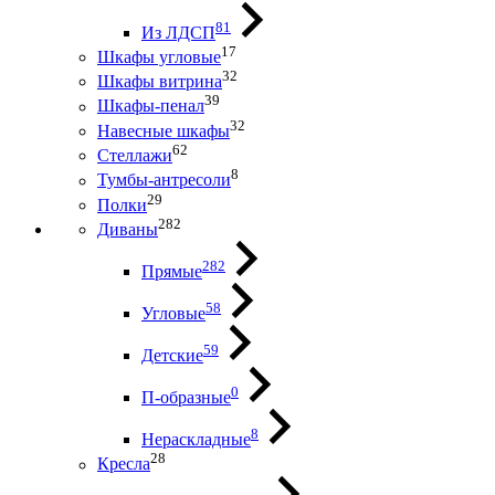
81
Из ЛДСП
17
Шкафы угловые
32
Шкафы витрина
39
Шкафы-пенал
32
Навесные шкафы
62
Стеллажи
8
Тумбы-антресоли
29
Полки
282
Диваны
282
Прямые
58
Угловые
59
Детские
0
П-образные
8
Нераскладные
28
Кресла