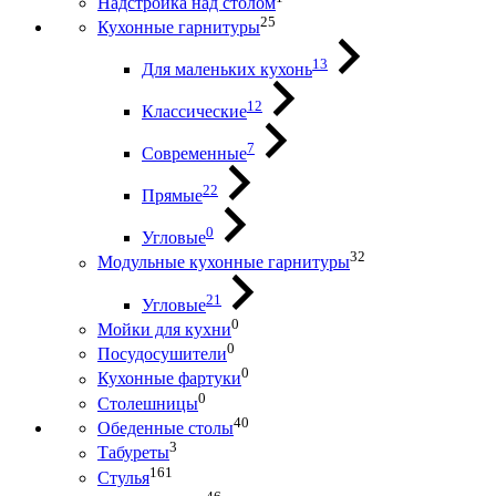
Надстройка над столом
25
Кухонные гарнитуры
13
Для маленьких кухонь
12
Классические
7
Современные
22
Прямые
0
Угловые
32
Модульные кухонные гарнитуры
21
Угловые
0
Мойки для кухни
0
Посудосушители
0
Кухонные фартуки
0
Столешницы
40
Обеденные столы
3
Табуреты
161
Стулья