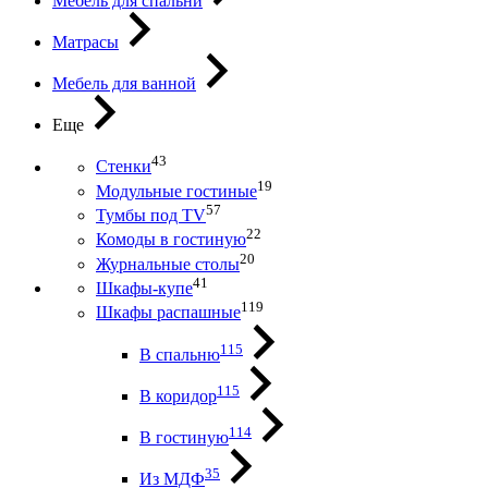
Мебель для спальни
Матрасы
Мебель для ванной
Еще
43
Стенки
19
Модульные гостиные
57
Тумбы под ТV
22
Комоды в гостиную
20
Журнальные столы
41
Шкафы-купе
119
Шкафы распашные
115
В спальню
115
В коридор
114
В гостиную
35
Из МДФ