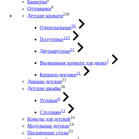
0
Банкетки
0
Оттоманки
228
Детские кровати
56
Односпальные
123
Полуторки
21
Двухъярусные
7
Выдвижные кровати для двоих
21
Кровати-чердаки
21
Диваны детские
36
Детские шкафы
0
Угловые
13
Стеллажи
24
Комоды для детской
14
Модульные детские
33
Письменные столы
1