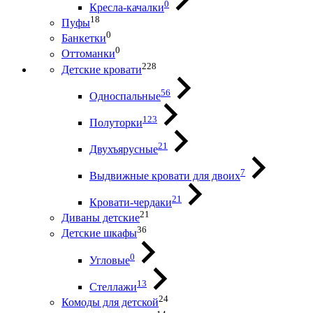
0
Кресла-качалки
18
Пуфы
0
Банкетки
0
Оттоманки
228
Детские кровати
56
Односпальные
123
Полуторки
21
Двухъярусные
7
Выдвижные кровати для двоих
21
Кровати-чердаки
21
Диваны детские
36
Детские шкафы
0
Угловые
13
Стеллажи
24
Комоды для детской