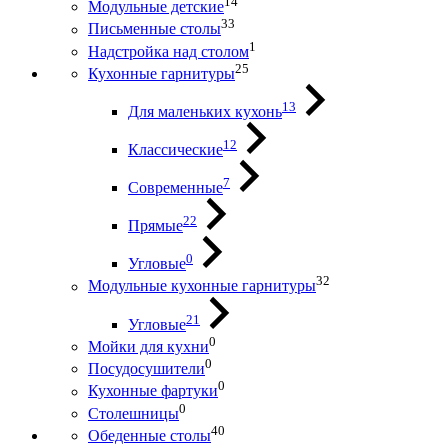
14
Модульные детские
33
Письменные столы
1
Надстройка над столом
25
Кухонные гарнитуры
13
Для маленьких кухонь
12
Классические
7
Современные
22
Прямые
0
Угловые
32
Модульные кухонные гарнитуры
21
Угловые
0
Мойки для кухни
0
Посудосушители
0
Кухонные фартуки
0
Столешницы
40
Обеденные столы