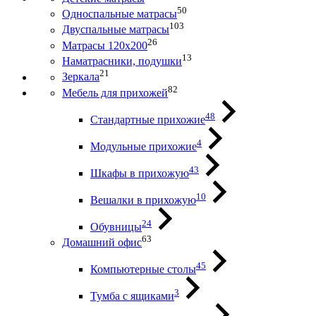
50
Односпальные матрасы
103
Двуспальные матрасы
26
Матрасы 120х200
13
Наматрасники, подушки
21
Зеркала
82
Мебель для прихожей
48
Стандартные прихожие
4
Модульные прихожие
43
Шкафы в прихожую
10
Вешалки в прихожую
24
Обувницы
63
Домашний офис
45
Компьютерные столы
3
Тумба с ящиками