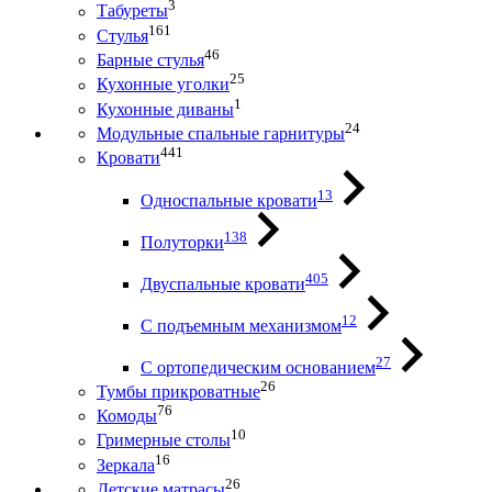
3
Табуреты
161
Стулья
46
Барные стулья
25
Кухонные уголки
1
Кухонные диваны
24
Модульные спальные гарнитуры
441
Кровати
13
Односпальные кровати
138
Полуторки
405
Двуспальные кровати
12
С подъемным механизмом
27
С ортопедическим основанием
26
Тумбы прикроватные
76
Комоды
10
Гримерные столы
16
Зеркала
26
Детские матрасы