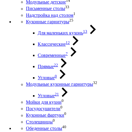
14
Модульные детские
33
Письменные столы
1
Надстройка над столом
25
Кухонные гарнитуры
13
Для маленьких кухонь
12
Классические
7
Современные
22
Прямые
0
Угловые
32
Модульные кухонные гарнитуры
21
Угловые
0
Мойки для кухни
0
Посудосушители
0
Кухонные фартуки
0
Столешницы
40
Обеденные столы