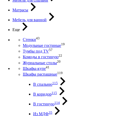
Мебель для спальни
Матрасы
Мебель для ванной
Еще
43
Стенки
19
Модульные гостиные
57
Тумбы под ТV
22
Комоды в гостиную
20
Журнальные столы
41
Шкафы-купе
119
Шкафы распашные
115
В спальню
115
В коридор
114
В гостиную
35
Из МДФ