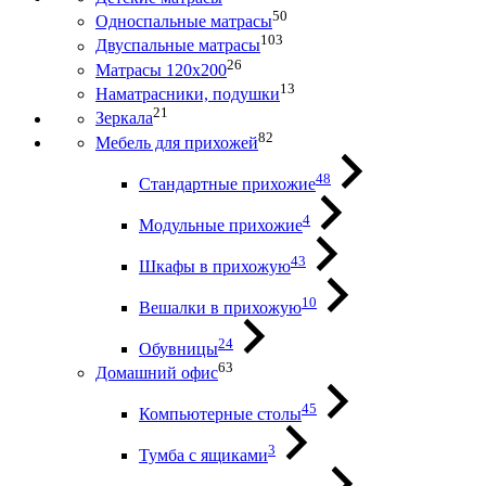
50
Односпальные матрасы
103
Двуспальные матрасы
26
Матрасы 120х200
13
Наматрасники, подушки
21
Зеркала
82
Мебель для прихожей
48
Стандартные прихожие
4
Модульные прихожие
43
Шкафы в прихожую
10
Вешалки в прихожую
24
Обувницы
63
Домашний офис
45
Компьютерные столы
3
Тумба с ящиками