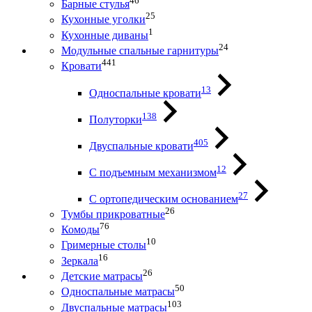
46
Барные стулья
25
Кухонные уголки
1
Кухонные диваны
24
Модульные спальные гарнитуры
441
Кровати
13
Односпальные кровати
138
Полуторки
405
Двуспальные кровати
12
С подъемным механизмом
27
С ортопедическим основанием
26
Тумбы прикроватные
76
Комоды
10
Гримерные столы
16
Зеркала
26
Детские матрасы
50
Односпальные матрасы
103
Двуспальные матрасы