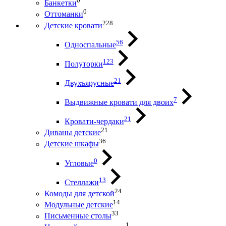
0
Банкетки
0
Оттоманки
228
Детские кровати
56
Односпальные
123
Полуторки
21
Двухъярусные
7
Выдвижные кровати для двоих
21
Кровати-чердаки
21
Диваны детские
36
Детские шкафы
0
Угловые
13
Стеллажи
24
Комоды для детской
14
Модульные детские
33
Письменные столы
1