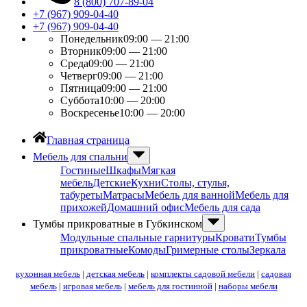
8 (800) 707-89-04
+7 (967) 909-04-40
+7 (967) 909-04-40
Понедельник
09:00 — 21:00
Вторник
09:00 — 21:00
Среда
09:00 — 21:00
Четверг
09:00 — 21:00
Пятница
09:00 — 21:00
Суббота
10:00 — 20:00
Воскресенье
10:00 — 20:00
Главная страница
Мебель для спальни
Гостиные
Шкафы
Мягкая
мебель
Детские
Кухни
Столы, стулья,
табуреты
Матрасы
Мебель для ванной
Мебель для
прихожей
Домашний офис
Мебель для сада
Тумбы прикроватные в Губкинском
Модульные спальные гарнитуры
Кровати
Тумбы
прикроватные
Комоды
Гримерные столы
Зеркала
кухонная мебель
|
детская мебель
|
комплекты садовой мебели
|
садовая
мебель
|
игровая мебель
|
мебель для гостинной
|
наборы мебели