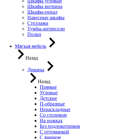
Шкафы угловые
Шкафы витрина
Шкафы-пенал
Навесные шкафы
Стеллажи
Тумбы-антресоли
Полки
Мягкая мебель
Назад
Диваны
Назад
Прямые
Угловые
Детские
П-образные
Нераскладные
Со столиком
На ножках
Без подлокотников
С оттоманкой
С ящиком