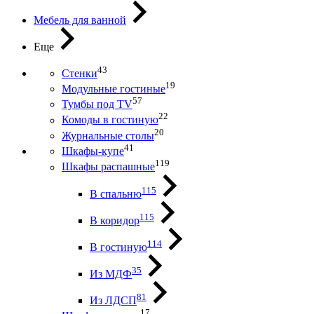
Мебель для ванной
Еще
43
Стенки
19
Модульные гостиные
57
Тумбы под ТV
22
Комоды в гостиную
20
Журнальные столы
41
Шкафы-купе
119
Шкафы распашные
115
В спальню
115
В коридор
114
В гостиную
35
Из МДФ
81
Из ЛДСП
17