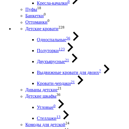
0
Кресла-качалки
18
Пуфы
0
Банкетки
0
Оттоманки
228
Детские кровати
56
Односпальные
123
Полуторки
21
Двухъярусные
7
Выдвижные кровати для двоих
21
Кровати-чердаки
21
Диваны детские
36
Детские шкафы
0
Угловые
13
Стеллажи
24
Комоды для детской