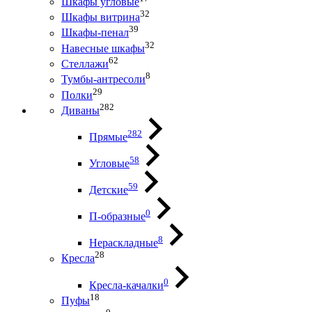
Шкафы угловые
32
Шкафы витрина
39
Шкафы-пенал
32
Навесные шкафы
62
Стеллажи
8
Тумбы-антресоли
29
Полки
282
Диваны
282
Прямые
58
Угловые
59
Детские
0
П-образные
8
Нераскладные
28
Кресла
0
Кресла-качалки
18
Пуфы