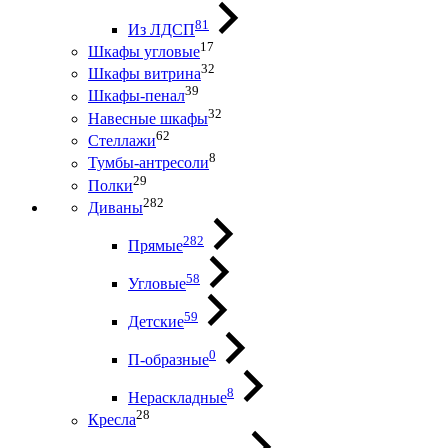
81
Из ЛДСП
17
Шкафы угловые
32
Шкафы витрина
39
Шкафы-пенал
32
Навесные шкафы
62
Стеллажи
8
Тумбы-антресоли
29
Полки
282
Диваны
282
Прямые
58
Угловые
59
Детские
0
П-образные
8
Нераскладные
28
Кресла