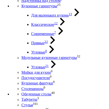
Надстройка над столом
25
Кухонные гарнитуры
13
Для маленьких кухонь
12
Классические
7
Современные
22
Прямые
0
Угловые
32
Модульные кухонные гарнитуры
21
Угловые
0
Мойки для кухни
0
Посудосушители
0
Кухонные фартуки
0
Столешницы
40
Обеденные столы
3
Табуреты
161
Стулья