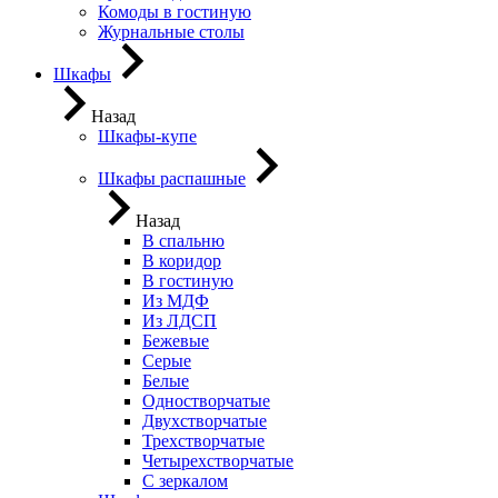
Комоды в гостиную
Журнальные столы
Шкафы
Назад
Шкафы-купе
Шкафы распашные
Назад
В спальню
В коридор
В гостиную
Из МДФ
Из ЛДСП
Бежевые
Серые
Белые
Одностворчатые
Двухстворчатые
Трехстворчатые
Четырехстворчатые
С зеркалом