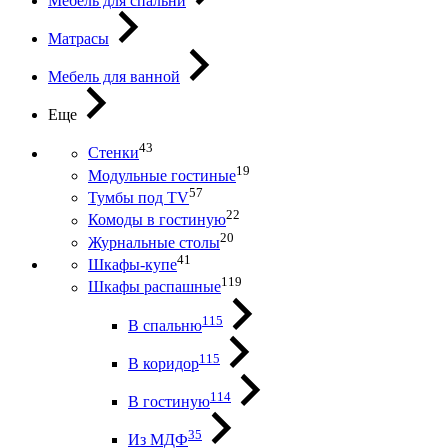
Мебель для спальни
Матрасы
Мебель для ванной
Еще
43
Стенки
19
Модульные гостиные
57
Тумбы под ТV
22
Комоды в гостиную
20
Журнальные столы
41
Шкафы-купе
119
Шкафы распашные
115
В спальню
115
В коридор
114
В гостиную
35
Из МДФ