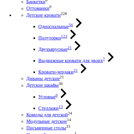
0
Банкетки
0
Оттоманки
228
Детские кровати
56
Односпальные
123
Полуторки
21
Двухъярусные
7
Выдвижные кровати для двоих
21
Кровати-чердаки
21
Диваны детские
36
Детские шкафы
0
Угловые
13
Стеллажи
24
Комоды для детской
14
Модульные детские
33
Письменные столы
1