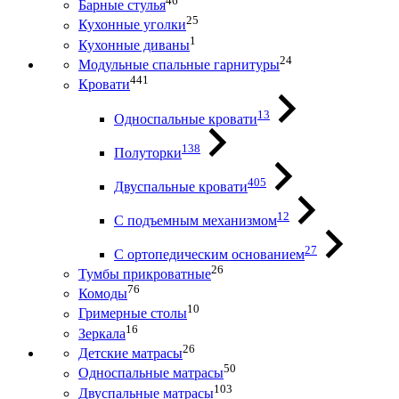
46
Барные стулья
25
Кухонные уголки
1
Кухонные диваны
24
Модульные спальные гарнитуры
441
Кровати
13
Односпальные кровати
138
Полуторки
405
Двуспальные кровати
12
С подъемным механизмом
27
С ортопедическим основанием
26
Тумбы прикроватные
76
Комоды
10
Гримерные столы
16
Зеркала
26
Детские матрасы
50
Односпальные матрасы
103
Двуспальные матрасы