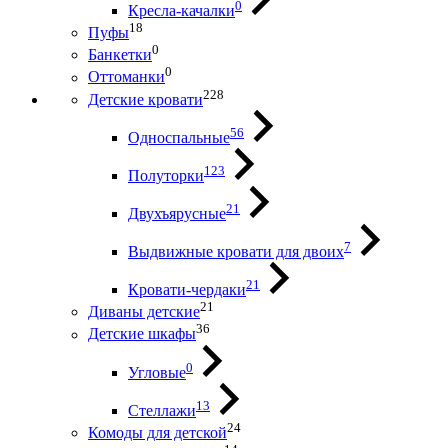
0
Кресла-качалки
18
Пуфы
0
Банкетки
0
Оттоманки
228
Детские кровати
56
Односпальные
123
Полуторки
21
Двухъярусные
7
Выдвижные кровати для двоих
21
Кровати-чердаки
21
Диваны детские
36
Детские шкафы
0
Угловые
13
Стеллажи
24
Комоды для детской