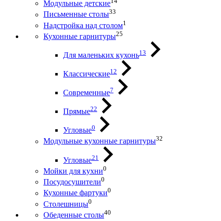
14
Модульные детские
33
Письменные столы
1
Надстройка над столом
25
Кухонные гарнитуры
13
Для маленьких кухонь
12
Классические
7
Современные
22
Прямые
0
Угловые
32
Модульные кухонные гарнитуры
21
Угловые
0
Мойки для кухни
0
Посудосушители
0
Кухонные фартуки
0
Столешницы
40
Обеденные столы