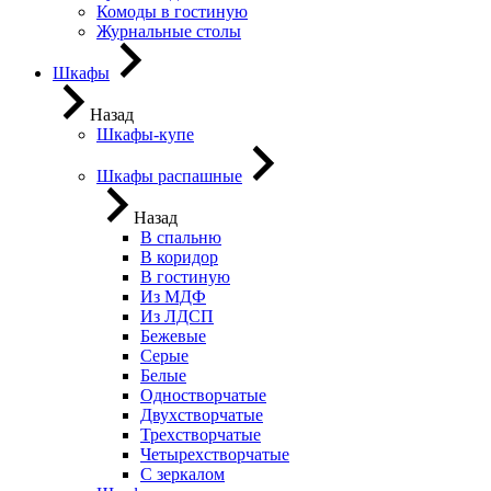
Комоды в гостиную
Журнальные столы
Шкафы
Назад
Шкафы-купе
Шкафы распашные
Назад
В спальню
В коридор
В гостиную
Из МДФ
Из ЛДСП
Бежевые
Серые
Белые
Одностворчатые
Двухстворчатые
Трехстворчатые
Четырехстворчатые
С зеркалом