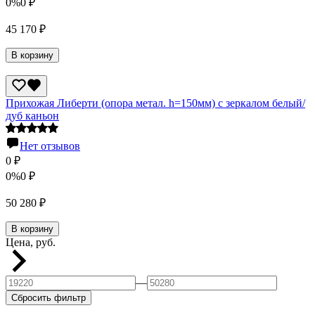
0%
0
₽
45 170
₽
В корзину
Прихожая Либерти (опора метал. h=150мм) с зеркалом белый/
дуб каньон
Нет отзывов
0
₽
0%
0
₽
50 280
₽
В корзину
Цена, руб.
—
Сбросить фильтр