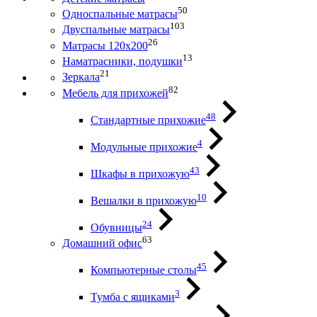
50
Односпальные матрасы
103
Двуспальные матрасы
26
Матрасы 120х200
13
Наматрасники, подушки
21
Зеркала
82
Мебель для прихожей
48
Стандартные прихожие
4
Модульные прихожие
43
Шкафы в прихожую
10
Вешалки в прихожую
24
Обувницы
63
Домашний офис
45
Компьютерные столы
3
Тумба с ящиками