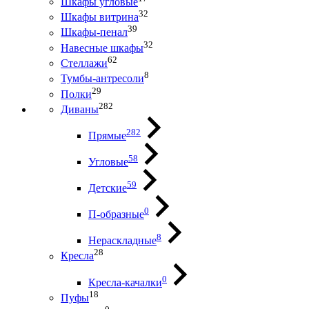
Шкафы угловые
32
Шкафы витрина
39
Шкафы-пенал
32
Навесные шкафы
62
Стеллажи
8
Тумбы-антресоли
29
Полки
282
Диваны
282
Прямые
58
Угловые
59
Детские
0
П-образные
8
Нераскладные
28
Кресла
0
Кресла-качалки
18
Пуфы