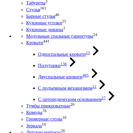
3
Табуреты
161
Стулья
46
Барные стулья
25
Кухонные уголки
1
Кухонные диваны
24
Модульные спальные гарнитуры
441
Кровати
13
Односпальные кровати
138
Полуторки
405
Двуспальные кровати
12
С подъемным механизмом
27
С ортопедическим основанием
26
Тумбы прикроватные
76
Комоды
10
Гримерные столы
16
Зеркала
26
Детские матрасы