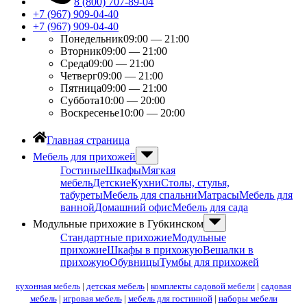
8 (800) 707-89-04
+7 (967) 909-04-40
+7 (967) 909-04-40
Понедельник
09:00 — 21:00
Вторник
09:00 — 21:00
Среда
09:00 — 21:00
Четверг
09:00 — 21:00
Пятница
09:00 — 21:00
Суббота
10:00 — 20:00
Воскресенье
10:00 — 20:00
Главная страница
Мебель для прихожей
Гостиные
Шкафы
Мягкая
мебель
Детские
Кухни
Столы, стулья,
табуреты
Мебель для спальни
Матрасы
Мебель для
ванной
Домашний офис
Мебель для сада
Модульные прихожие в Губкинском
Стандартные прихожие
Модульные
прихожие
Шкафы в прихожую
Вешалки в
прихожую
Обувницы
Тумбы для прихожей
кухонная мебель
|
детская мебель
|
комплекты садовой мебели
|
садовая
мебель
|
игровая мебель
|
мебель для гостинной
|
наборы мебели