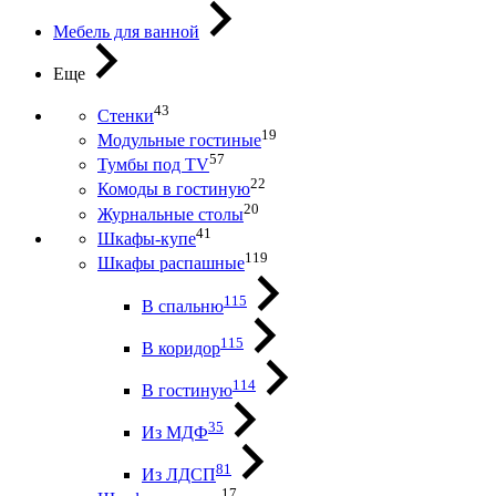
Мебель для ванной
Еще
43
Стенки
19
Модульные гостиные
57
Тумбы под ТV
22
Комоды в гостиную
20
Журнальные столы
41
Шкафы-купе
119
Шкафы распашные
115
В спальню
115
В коридор
114
В гостиную
35
Из МДФ
81
Из ЛДСП
17