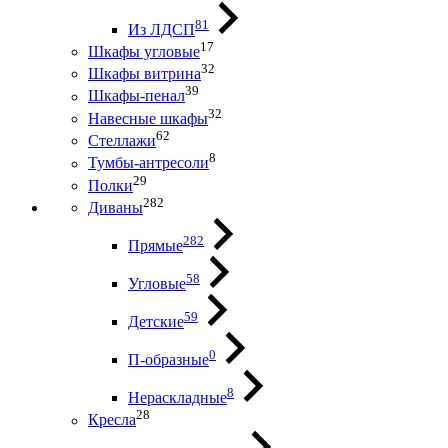
81
Из ЛДСП
17
Шкафы угловые
32
Шкафы витрина
39
Шкафы-пенал
32
Навесные шкафы
62
Стеллажи
8
Тумбы-антресоли
29
Полки
282
Диваны
282
Прямые
58
Угловые
59
Детские
0
П-образные
8
Нераскладные
28
Кресла