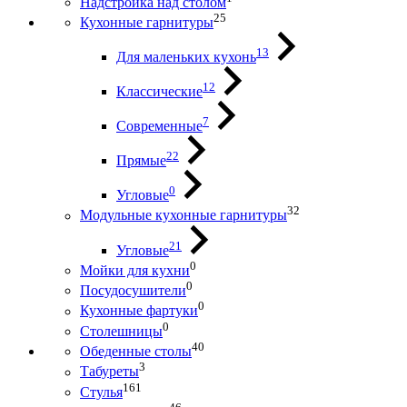
Надстройка над столом
25
Кухонные гарнитуры
13
Для маленьких кухонь
12
Классические
7
Современные
22
Прямые
0
Угловые
32
Модульные кухонные гарнитуры
21
Угловые
0
Мойки для кухни
0
Посудосушители
0
Кухонные фартуки
0
Столешницы
40
Обеденные столы
3
Табуреты
161
Стулья