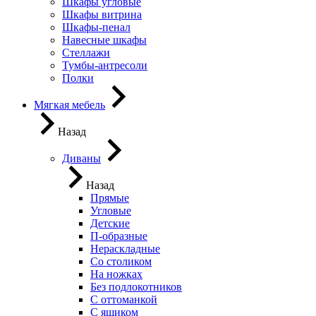
Шкафы угловые
Шкафы витрина
Шкафы-пенал
Навесные шкафы
Стеллажи
Тумбы-антресоли
Полки
Мягкая мебель
Назад
Диваны
Назад
Прямые
Угловые
Детские
П-образные
Нераскладные
Со столиком
На ножках
Без подлокотников
С оттоманкой
С ящиком