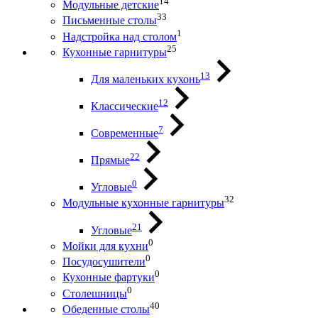
14
Модульные детские
33
Письменные столы
1
Надстройка над столом
25
Кухонные гарнитуры
13
Для маленьких кухонь
12
Классические
7
Современные
22
Прямые
0
Угловые
32
Модульные кухонные гарнитуры
21
Угловые
0
Мойки для кухни
0
Посудосушители
0
Кухонные фартуки
0
Столешницы
40
Обеденные столы