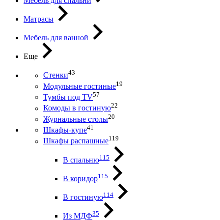
Мебель для спальни
Матрасы
Мебель для ванной
Еще
43
Стенки
19
Модульные гостиные
57
Тумбы под ТV
22
Комоды в гостиную
20
Журнальные столы
41
Шкафы-купе
119
Шкафы распашные
115
В спальню
115
В коридор
114
В гостиную
35
Из МДФ