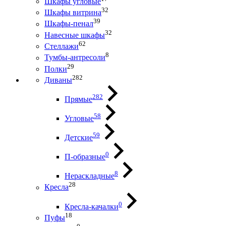
Шкафы угловые
32
Шкафы витрина
39
Шкафы-пенал
32
Навесные шкафы
62
Стеллажи
8
Тумбы-антресоли
29
Полки
282
Диваны
282
Прямые
58
Угловые
59
Детские
0
П-образные
8
Нераскладные
28
Кресла
0
Кресла-качалки
18
Пуфы