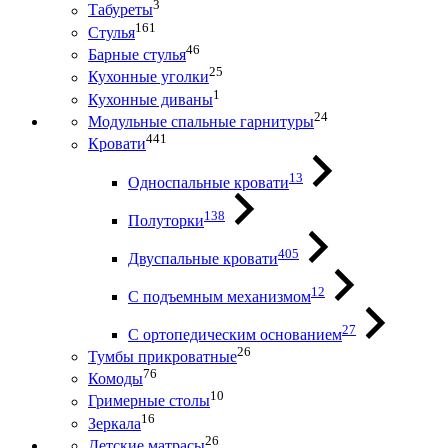
3
Табуреты
161
Стулья
46
Барные стулья
25
Кухонные уголки
1
Кухонные диваны
24
Модульные спальные гарнитуры
441
Кровати
13
Односпальные кровати
138
Полуторки
405
Двуспальные кровати
12
С подъемным механизмом
27
С ортопедическим основанием
26
Тумбы прикроватные
76
Комоды
10
Гримерные столы
16
Зеркала
26
Детские матрасы