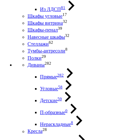
81
Из ЛДСП
17
Шкафы угловые
32
Шкафы витрина
39
Шкафы-пенал
32
Навесные шкафы
62
Стеллажи
8
Тумбы-антресоли
29
Полки
282
Диваны
282
Прямые
58
Угловые
59
Детские
0
П-образные
8
Нераскладные
28
Кресла