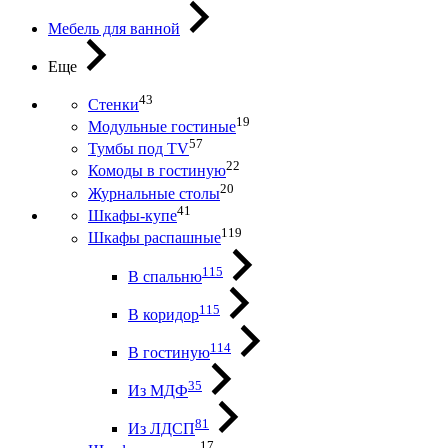
Мебель для ванной
Еще
43
Стенки
19
Модульные гостиные
57
Тумбы под ТV
22
Комоды в гостиную
20
Журнальные столы
41
Шкафы-купе
119
Шкафы распашные
115
В спальню
115
В коридор
114
В гостиную
35
Из МДФ
81
Из ЛДСП
17