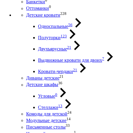
0
Банкетки
0
Оттоманки
228
Детские кровати
56
Односпальные
123
Полуторки
21
Двухъярусные
7
Выдвижные кровати для двоих
21
Кровати-чердаки
21
Диваны детские
36
Детские шкафы
0
Угловые
13
Стеллажи
24
Комоды для детской
14
Модульные детские
33
Письменные столы
1