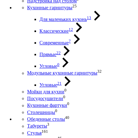
Надстройка над столом
25
Кухонные гарнитуры
13
Для маленьких кухонь
12
Классические
7
Современные
22
Прямые
0
Угловые
32
Модульные кухонные гарнитуры
21
Угловые
0
Мойки для кухни
0
Посудосушители
0
Кухонные фартуки
0
Столешницы
40
Обеденные столы
3
Табуреты
161
Стулья