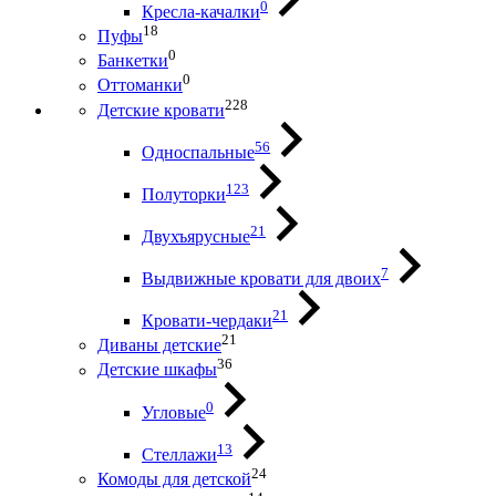
0
Кресла-качалки
18
Пуфы
0
Банкетки
0
Оттоманки
228
Детские кровати
56
Односпальные
123
Полуторки
21
Двухъярусные
7
Выдвижные кровати для двоих
21
Кровати-чердаки
21
Диваны детские
36
Детские шкафы
0
Угловые
13
Стеллажи
24
Комоды для детской