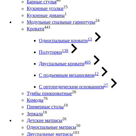
46
Барные стулья
25
Кухонные уголки
1
Кухонные диваны
24
Модульные спальные гарнитуры
441
Кровати
13
Односпальные кровати
138
Полуторки
405
Двуспальные кровати
12
С подъемным механизмом
27
С ортопедическим основанием
26
Тумбы прикроватные
76
Комоды
10
Гримерные столы
16
Зеркала
26
Детские матрасы
50
Односпальные матрасы
103
Двуспальные матрасы