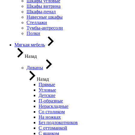
Шкафы угловые
Шкафы витрина
Шкафы-пенал
Навесные шкафы
Стеллажи
Тумбы-антресоли
Полки
Мягкая мебель
Назад
Диваны
Назад
Прямые
Угловые
Детские
П-образные
Нераскладные
Со столиком
На ножках
Без подлокотников
С оттоманкой
С ящиком