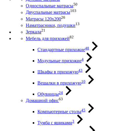
50
Односпальные матрасы
103
Двуспальные матрасы
26
Матрасы 120х200
13
Наматрасники, подушки
21
Зеркала
82
Мебель для прихожей
48
Стандартные прихожие
4
Модульные прихожие
43
Шкафы в прихожую
10
Вешалки в прихожую
24
Обувницы
63
Домашний офис
45
Компьютерные столы
3
Тумба с ящиками