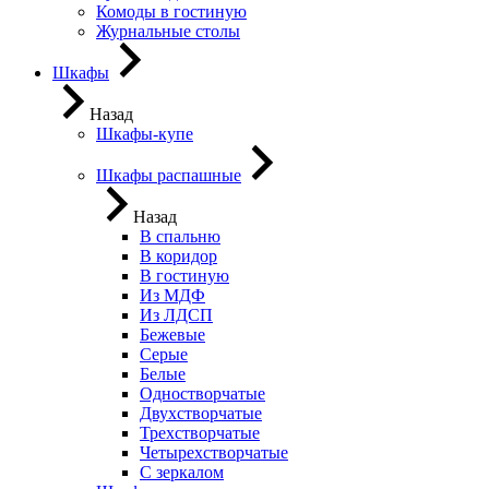
Комоды в гостиную
Журнальные столы
Шкафы
Назад
Шкафы-купе
Шкафы распашные
Назад
В спальню
В коридор
В гостиную
Из МДФ
Из ЛДСП
Бежевые
Серые
Белые
Одностворчатые
Двухстворчатые
Трехстворчатые
Четырехстворчатые
С зеркалом