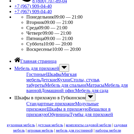
8 (800) 707-89-04
+7 (967) 909-04-40
+7 (967) 909-04-40
Понедельник
09:00 — 21:00
Вторник
09:00 — 21:00
Среда
09:00 — 21:00
Четверг
09:00 — 21:00
Пятница
09:00 — 21:00
Суббота
10:00 — 20:00
Воскресенье
10:00 — 20:00
Главная страница
Мебель для прихожей
Гостиные
Шкафы
Мягкая
мебель
Детские
Кухни
Столы, стулья,
табуреты
Мебель для спальни
Матрасы
Мебель для
ванной
Домашний офис
Мебель для сада
Шкафы в прихожую в Губкинском
Стандартные прихожие
Модульные
прихожие
Шкафы в прихожую
Вешалки в
прихожую
Обувницы
Тумбы для прихожей
кухонная мебель
|
детская мебель
|
комплекты садовой мебели
|
садовая
мебель
|
игровая мебель
|
мебель для гостинной
|
наборы мебели