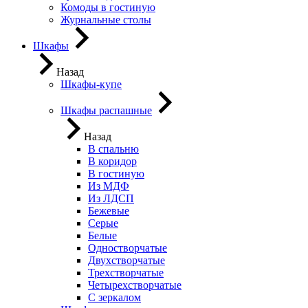
Комоды в гостиную
Журнальные столы
Шкафы
Назад
Шкафы-купе
Шкафы распашные
Назад
В спальню
В коридор
В гостиную
Из МДФ
Из ЛДСП
Бежевые
Серые
Белые
Одностворчатые
Двухстворчатые
Трехстворчатые
Четырехстворчатые
С зеркалом