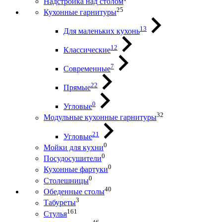
Надстройка над столом
25
Кухонные гарнитуры
13
Для маленьких кухонь
12
Классические
7
Современные
22
Прямые
0
Угловые
32
Модульные кухонные гарнитуры
21
Угловые
0
Мойки для кухни
0
Посудосушители
0
Кухонные фартуки
0
Столешницы
40
Обеденные столы
3
Табуреты
161
Стулья