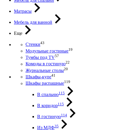
Мебель для спальни
Матрасы
Мебель для ванной
Еще
43
Стенки
19
Модульные гостиные
57
Тумбы под ТV
22
Комоды в гостиную
20
Журнальные столы
41
Шкафы-купе
119
Шкафы распашные
115
В спальню
115
В коридор
114
В гостиную
35
Из МДФ