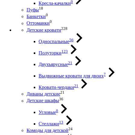
0
Кресла-качалки
18
Пуфы
0
Банкетки
0
Оттоманки
228
Детские кровати
56
Односпальные
123
Полуторки
21
Двухъярусные
7
Выдвижные кровати для двоих
21
Кровати-чердаки
21
Диваны детские
36
Детские шкафы
0
Угловые
13
Стеллажи
24
Комоды для детской