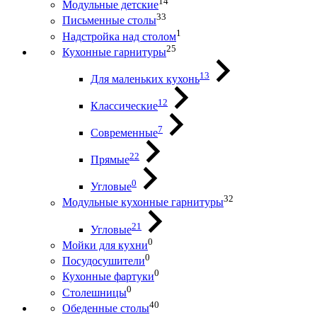
14
Модульные детские
33
Письменные столы
1
Надстройка над столом
25
Кухонные гарнитуры
13
Для маленьких кухонь
12
Классические
7
Современные
22
Прямые
0
Угловые
32
Модульные кухонные гарнитуры
21
Угловые
0
Мойки для кухни
0
Посудосушители
0
Кухонные фартуки
0
Столешницы
40
Обеденные столы