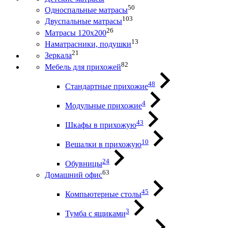
50
Односпальные матрасы
103
Двуспальные матрасы
26
Матрасы 120х200
13
Наматрасники, подушки
21
Зеркала
82
Мебель для прихожей
48
Стандартные прихожие
4
Модульные прихожие
43
Шкафы в прихожую
10
Вешалки в прихожую
24
Обувницы
63
Домашний офис
45
Компьютерные столы
3
Тумба с ящиками