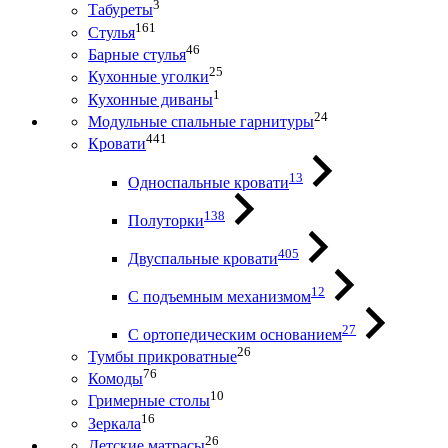
3
Табуреты
161
Стулья
46
Барные стулья
25
Кухонные уголки
1
Кухонные диваны
24
Модульные спальные гарнитуры
441
Кровати
13
Односпальные кровати
138
Полуторки
405
Двуспальные кровати
12
С подъемным механизмом
27
С ортопедическим основанием
26
Тумбы прикроватные
76
Комоды
10
Гримерные столы
16
Зеркала
26
Детские матрасы