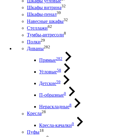
Шкафы угловые
32
Шкафы витрина
39
Шкафы-пенал
32
Навесные шкафы
62
Стеллажи
8
Тумбы-антресоли
29
Полки
282
Диваны
282
Прямые
58
Угловые
59
Детские
0
П-образные
8
Нераскладные
28
Кресла
0
Кресла-качалки
18
Пуфы