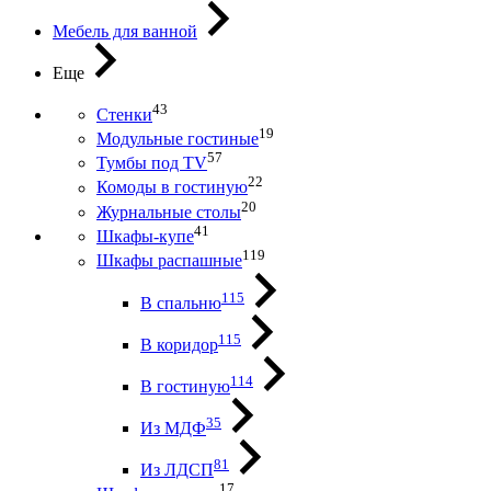
Мебель для ванной
Еще
43
Стенки
19
Модульные гостиные
57
Тумбы под ТV
22
Комоды в гостиную
20
Журнальные столы
41
Шкафы-купе
119
Шкафы распашные
115
В спальню
115
В коридор
114
В гостиную
35
Из МДФ
81
Из ЛДСП
17