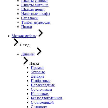
Шкафы угловые
Шкафы витрина
Шкафы-пенал
Навесные шкафы
Стеллажи
Тумбы-антресоли
Полки
Мягкая мебель
Назад
Диваны
Назад
Прямые
Угловые
Детские
П-образные
Нераскладные
Со столиком
На ножках
Без подлокотников
С оттоманкой
С ящиком