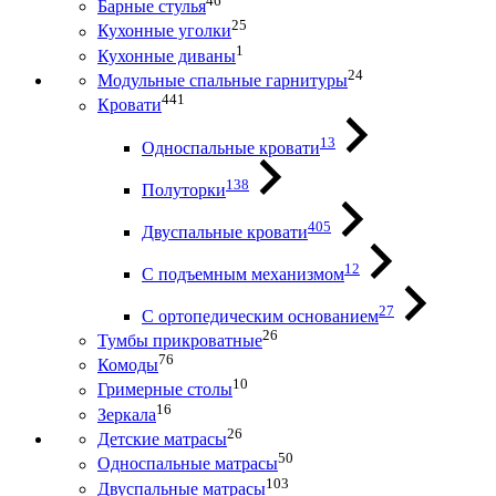
46
Барные стулья
25
Кухонные уголки
1
Кухонные диваны
24
Модульные спальные гарнитуры
441
Кровати
13
Односпальные кровати
138
Полуторки
405
Двуспальные кровати
12
С подъемным механизмом
27
С ортопедическим основанием
26
Тумбы прикроватные
76
Комоды
10
Гримерные столы
16
Зеркала
26
Детские матрасы
50
Односпальные матрасы
103
Двуспальные матрасы