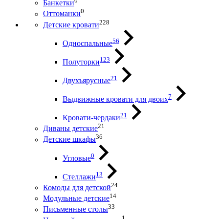
0
Банкетки
0
Оттоманки
228
Детские кровати
56
Односпальные
123
Полуторки
21
Двухъярусные
7
Выдвижные кровати для двоих
21
Кровати-чердаки
21
Диваны детские
36
Детские шкафы
0
Угловые
13
Стеллажи
24
Комоды для детской
14
Модульные детские
33
Письменные столы
1