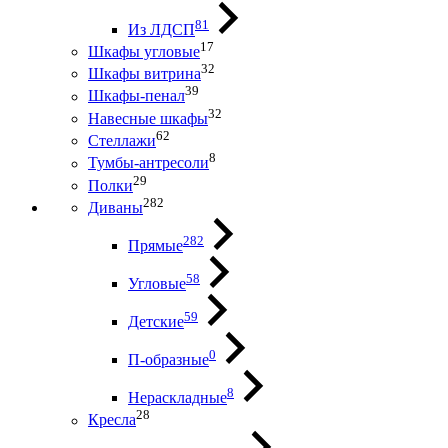
81
Из ЛДСП
17
Шкафы угловые
32
Шкафы витрина
39
Шкафы-пенал
32
Навесные шкафы
62
Стеллажи
8
Тумбы-антресоли
29
Полки
282
Диваны
282
Прямые
58
Угловые
59
Детские
0
П-образные
8
Нераскладные
28
Кресла