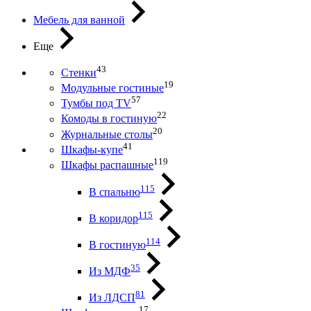
Мебель для ванной
Еще
43
Стенки
19
Модульные гостиные
57
Тумбы под ТV
22
Комоды в гостиную
20
Журнальные столы
41
Шкафы-купе
119
Шкафы распашные
115
В спальню
115
В коридор
114
В гостиную
35
Из МДФ
81
Из ЛДСП
17