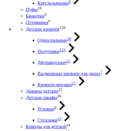
0
Кресла-качалки
18
Пуфы
0
Банкетки
0
Оттоманки
228
Детские кровати
56
Односпальные
123
Полуторки
21
Двухъярусные
7
Выдвижные кровати для двоих
21
Кровати-чердаки
21
Диваны детские
36
Детские шкафы
0
Угловые
13
Стеллажи
24
Комоды для детской