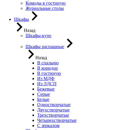
Комоды в гостиную
Журнальные столы
Шкафы
Назад
Шкафы-купе
Шкафы распашные
Назад
В спальню
В коридор
В гостиную
Из МДФ
Из ЛДСП
Бежевые
Серые
Белые
Одностворчатые
Двухстворчатые
Трехстворчатые
Четырехстворчатые
С зеркалом