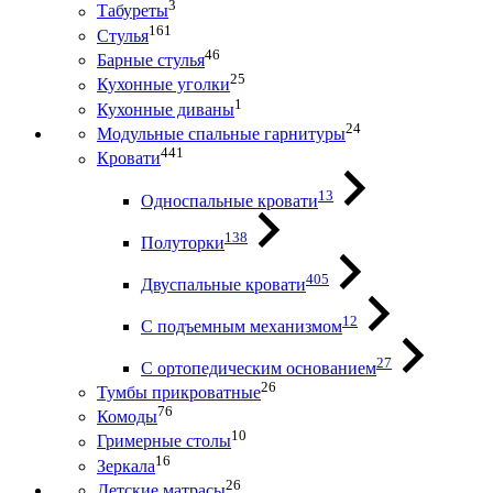
3
Табуреты
161
Стулья
46
Барные стулья
25
Кухонные уголки
1
Кухонные диваны
24
Модульные спальные гарнитуры
441
Кровати
13
Односпальные кровати
138
Полуторки
405
Двуспальные кровати
12
С подъемным механизмом
27
С ортопедическим основанием
26
Тумбы прикроватные
76
Комоды
10
Гримерные столы
16
Зеркала
26
Детские матрасы