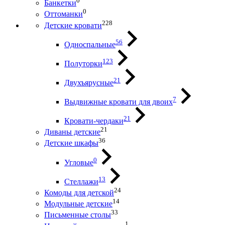
0
Банкетки
0
Оттоманки
228
Детские кровати
56
Односпальные
123
Полуторки
21
Двухъярусные
7
Выдвижные кровати для двоих
21
Кровати-чердаки
21
Диваны детские
36
Детские шкафы
0
Угловые
13
Стеллажи
24
Комоды для детской
14
Модульные детские
33
Письменные столы
1