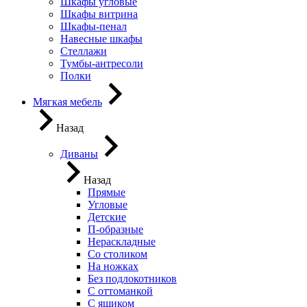
Шкафы угловые
Шкафы витрина
Шкафы-пенал
Навесные шкафы
Стеллажи
Тумбы-антресоли
Полки
Мягкая мебель
Назад
Диваны
Назад
Прямые
Угловые
Детские
П-образные
Нераскладные
Со столиком
На ножках
Без подлокотников
С оттоманкой
С ящиком