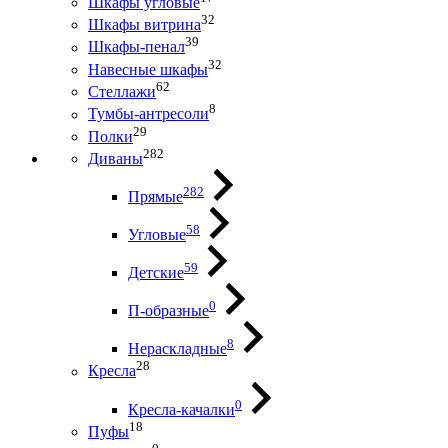
Шкафы угловые
32
Шкафы витрина
39
Шкафы-пенал
32
Навесные шкафы
62
Стеллажи
8
Тумбы-антресоли
29
Полки
282
Диваны
282
Прямые
58
Угловые
59
Детские
0
П-образные
8
Нераскладные
28
Кресла
0
Кресла-качалки
18
Пуфы