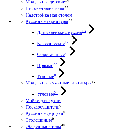
14
Модульные детские
33
Письменные столы
1
Надстройка над столом
25
Кухонные гарнитуры
13
Для маленьких кухонь
12
Классические
7
Современные
22
Прямые
0
Угловые
32
Модульные кухонные гарнитуры
21
Угловые
0
Мойки для кухни
0
Посудосушители
0
Кухонные фартуки
0
Столешницы
40
Обеденные столы