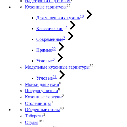
Надстройка над столом
25
Кухонные гарнитуры
13
Для маленьких кухонь
12
Классические
7
Современные
22
Прямые
0
Угловые
32
Модульные кухонные гарнитуры
21
Угловые
0
Мойки для кухни
0
Посудосушители
0
Кухонные фартуки
0
Столешницы
40
Обеденные столы
3
Табуреты
161
Стулья