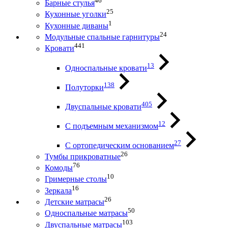
46
Барные стулья
25
Кухонные уголки
1
Кухонные диваны
24
Модульные спальные гарнитуры
441
Кровати
13
Односпальные кровати
138
Полуторки
405
Двуспальные кровати
12
С подъемным механизмом
27
С ортопедическим основанием
26
Тумбы прикроватные
76
Комоды
10
Гримерные столы
16
Зеркала
26
Детские матрасы
50
Односпальные матрасы
103
Двуспальные матрасы