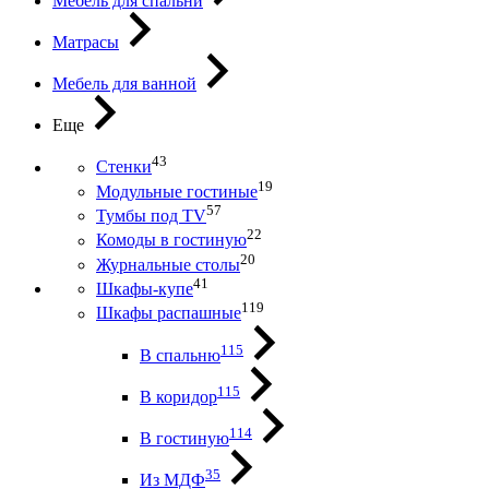
Мебель для спальни
Матрасы
Мебель для ванной
Еще
43
Стенки
19
Модульные гостиные
57
Тумбы под ТV
22
Комоды в гостиную
20
Журнальные столы
41
Шкафы-купе
119
Шкафы распашные
115
В спальню
115
В коридор
114
В гостиную
35
Из МДФ