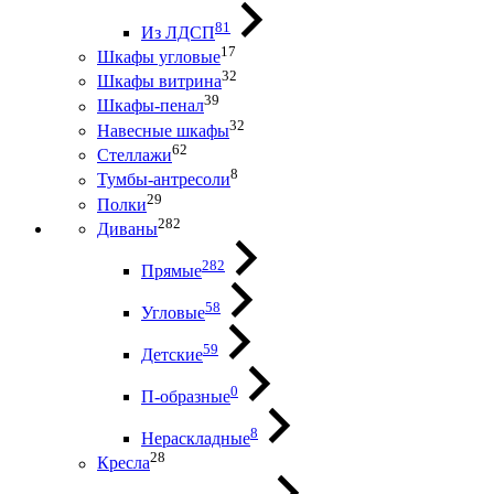
81
Из ЛДСП
17
Шкафы угловые
32
Шкафы витрина
39
Шкафы-пенал
32
Навесные шкафы
62
Стеллажи
8
Тумбы-антресоли
29
Полки
282
Диваны
282
Прямые
58
Угловые
59
Детские
0
П-образные
8
Нераскладные
28
Кресла