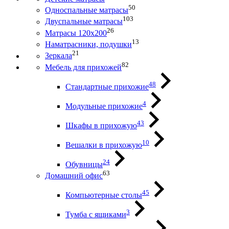
50
Односпальные матрасы
103
Двуспальные матрасы
26
Матрасы 120х200
13
Наматрасники, подушки
21
Зеркала
82
Мебель для прихожей
48
Стандартные прихожие
4
Модульные прихожие
43
Шкафы в прихожую
10
Вешалки в прихожую
24
Обувницы
63
Домашний офис
45
Компьютерные столы
3
Тумба с ящиками