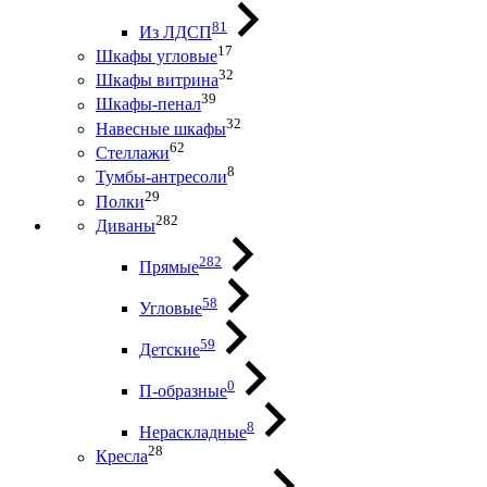
81
Из ЛДСП
17
Шкафы угловые
32
Шкафы витрина
39
Шкафы-пенал
32
Навесные шкафы
62
Стеллажи
8
Тумбы-антресоли
29
Полки
282
Диваны
282
Прямые
58
Угловые
59
Детские
0
П-образные
8
Нераскладные
28
Кресла