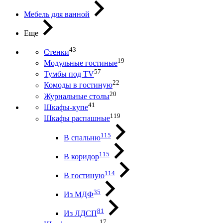
Мебель для ванной
Еще
43
Стенки
19
Модульные гостиные
57
Тумбы под ТV
22
Комоды в гостиную
20
Журнальные столы
41
Шкафы-купе
119
Шкафы распашные
115
В спальню
115
В коридор
114
В гостиную
35
Из МДФ
81
Из ЛДСП
17