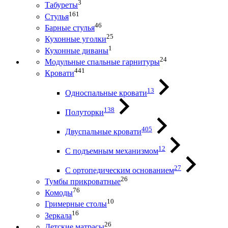
3
Табуреты
161
Стулья
46
Барные стулья
25
Кухонные уголки
1
Кухонные диваны
24
Модульные спальные гарнитуры
441
Кровати
13
Односпальные кровати
138
Полуторки
405
Двуспальные кровати
12
С подъемным механизмом
27
С ортопедическим основанием
26
Тумбы прикроватные
76
Комоды
10
Гримерные столы
16
Зеркала
26
Детские матрасы