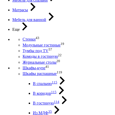
Мебель для спальни
Матрасы
Мебель для ванной
Еще
43
Стенки
19
Модульные гостиные
57
Тумбы под ТV
22
Комоды в гостиную
20
Журнальные столы
41
Шкафы-купе
119
Шкафы распашные
115
В спальню
115
В коридор
114
В гостиную
35
Из МДФ