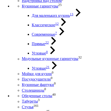
Надстройка над столом
25
Кухонные гарнитуры
13
Для маленьких кухонь
12
Классические
7
Современные
22
Прямые
0
Угловые
32
Модульные кухонные гарнитуры
21
Угловые
0
Мойки для кухни
0
Посудосушители
0
Кухонные фартуки
0
Столешницы
40
Обеденные столы
3
Табуреты
161
Стулья