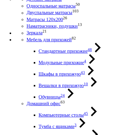
50
Односпальные матрасы
103
Двуспальные матрасы
26
Матрасы 120х200
13
Наматрасники, подушки
21
Зеркала
82
Мебель для прихожей
48
Стандартные прихожие
4
Модульные прихожие
43
Шкафы в прихожую
10
Вешалки в прихожую
24
Обувницы
63
Домашний офис
45
Компьютерные столы
3
Тумба с ящиками