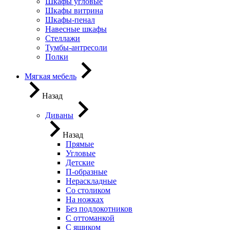
Шкафы угловые
Шкафы витрина
Шкафы-пенал
Навесные шкафы
Стеллажи
Тумбы-антресоли
Полки
Мягкая мебель
Назад
Диваны
Назад
Прямые
Угловые
Детские
П-образные
Нераскладные
Со столиком
На ножках
Без подлокотников
С оттоманкой
С ящиком