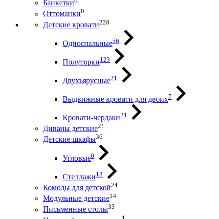
0
Банкетки
0
Оттоманки
228
Детские кровати
56
Односпальные
123
Полуторки
21
Двухъярусные
7
Выдвижные кровати для двоих
21
Кровати-чердаки
21
Диваны детские
36
Детские шкафы
0
Угловые
13
Стеллажи
24
Комоды для детской
14
Модульные детские
33
Письменные столы
1