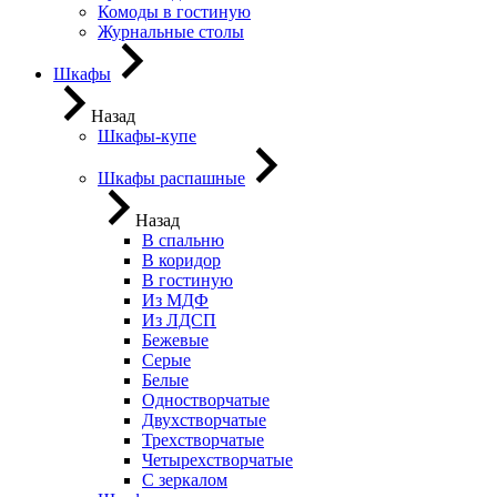
Комоды в гостиную
Журнальные столы
Шкафы
Назад
Шкафы-купе
Шкафы распашные
Назад
В спальню
В коридор
В гостиную
Из МДФ
Из ЛДСП
Бежевые
Серые
Белые
Одностворчатые
Двухстворчатые
Трехстворчатые
Четырехстворчатые
С зеркалом