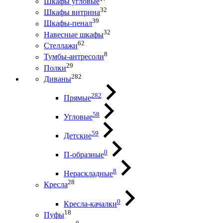
Шкафы угловые
32
Шкафы витрина
39
Шкафы-пенал
32
Навесные шкафы
62
Стеллажи
8
Тумбы-антресоли
29
Полки
282
Диваны
282
Прямые
58
Угловые
59
Детские
0
П-образные
8
Нераскладные
28
Кресла
0
Кресла-качалки
18
Пуфы