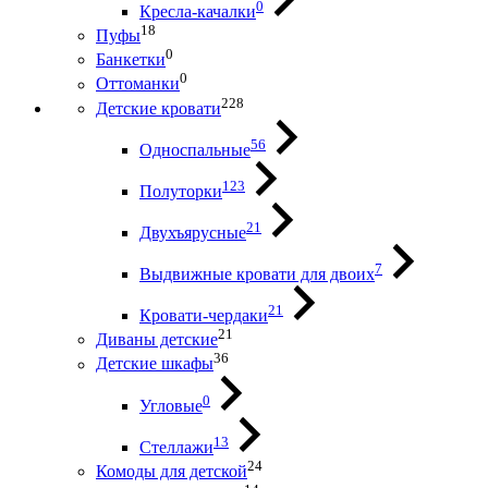
0
Кресла-качалки
18
Пуфы
0
Банкетки
0
Оттоманки
228
Детские кровати
56
Односпальные
123
Полуторки
21
Двухъярусные
7
Выдвижные кровати для двоих
21
Кровати-чердаки
21
Диваны детские
36
Детские шкафы
0
Угловые
13
Стеллажи
24
Комоды для детской