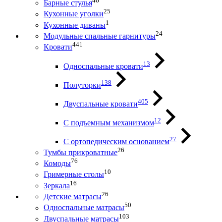
46
Барные стулья
25
Кухонные уголки
1
Кухонные диваны
24
Модульные спальные гарнитуры
441
Кровати
13
Односпальные кровати
138
Полуторки
405
Двуспальные кровати
12
С подъемным механизмом
27
С ортопедическим основанием
26
Тумбы прикроватные
76
Комоды
10
Гримерные столы
16
Зеркала
26
Детские матрасы
50
Односпальные матрасы
103
Двуспальные матрасы