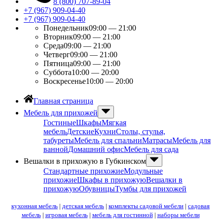
8 (800) 707-89-04
+7 (967) 909-04-40
+7 (967) 909-04-40
Понедельник
09:00 — 21:00
Вторник
09:00 — 21:00
Среда
09:00 — 21:00
Четверг
09:00 — 21:00
Пятница
09:00 — 21:00
Суббота
10:00 — 20:00
Воскресенье
10:00 — 20:00
Главная страница
Мебель для прихожей
Гостиные
Шкафы
Мягкая
мебель
Детские
Кухни
Столы, стулья,
табуреты
Мебель для спальни
Матрасы
Мебель для
ванной
Домашний офис
Мебель для сада
Вешалки в прихожую в Губкинском
Стандартные прихожие
Модульные
прихожие
Шкафы в прихожую
Вешалки в
прихожую
Обувницы
Тумбы для прихожей
кухонная мебель
|
детская мебель
|
комплекты садовой мебели
|
садовая
мебель
|
игровая мебель
|
мебель для гостинной
|
наборы мебели