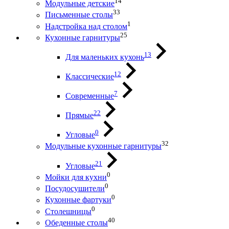
14
Модульные детские
33
Письменные столы
1
Надстройка над столом
25
Кухонные гарнитуры
13
Для маленьких кухонь
12
Классические
7
Современные
22
Прямые
0
Угловые
32
Модульные кухонные гарнитуры
21
Угловые
0
Мойки для кухни
0
Посудосушители
0
Кухонные фартуки
0
Столешницы
40
Обеденные столы