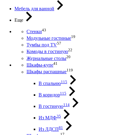
Мебель для ванной
Еще
43
Стенки
19
Модульные гостиные
57
Тумбы под ТV
22
Комоды в гостиную
20
Журнальные столы
41
Шкафы-купе
119
Шкафы распашные
115
В спальню
115
В коридор
114
В гостиную
35
Из МДФ
81
Из ЛДСП
17