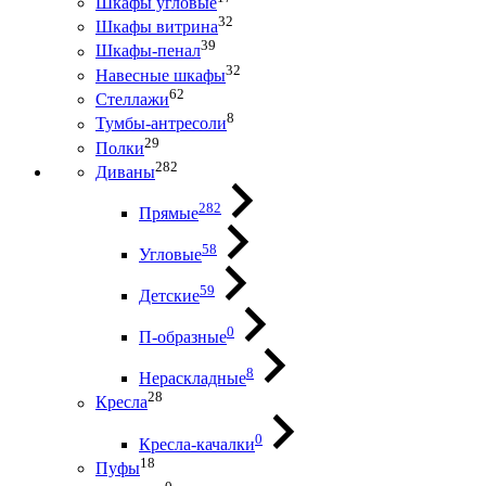
Шкафы угловые
32
Шкафы витрина
39
Шкафы-пенал
32
Навесные шкафы
62
Стеллажи
8
Тумбы-антресоли
29
Полки
282
Диваны
282
Прямые
58
Угловые
59
Детские
0
П-образные
8
Нераскладные
28
Кресла
0
Кресла-качалки
18
Пуфы