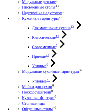
14
Модульные детские
33
Письменные столы
1
Надстройка над столом
25
Кухонные гарнитуры
13
Для маленьких кухонь
12
Классические
7
Современные
22
Прямые
0
Угловые
32
Модульные кухонные гарнитуры
21
Угловые
0
Мойки для кухни
0
Посудосушители
0
Кухонные фартуки
0
Столешницы
40
Обеденные столы