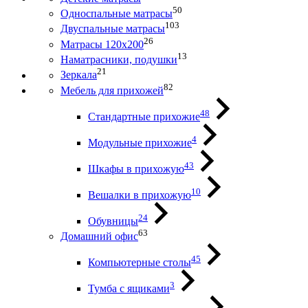
50
Односпальные матрасы
103
Двуспальные матрасы
26
Матрасы 120х200
13
Наматрасники, подушки
21
Зеркала
82
Мебель для прихожей
48
Стандартные прихожие
4
Модульные прихожие
43
Шкафы в прихожую
10
Вешалки в прихожую
24
Обувницы
63
Домашний офис
45
Компьютерные столы
3
Тумба с ящиками