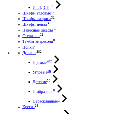
81
Из ЛДСП
17
Шкафы угловые
32
Шкафы витрина
39
Шкафы-пенал
32
Навесные шкафы
62
Стеллажи
8
Тумбы-антресоли
29
Полки
282
Диваны
282
Прямые
58
Угловые
59
Детские
0
П-образные
8
Нераскладные
28
Кресла