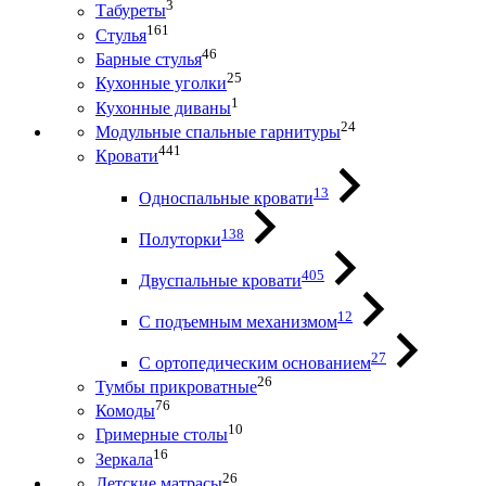
3
Табуреты
161
Стулья
46
Барные стулья
25
Кухонные уголки
1
Кухонные диваны
24
Модульные спальные гарнитуры
441
Кровати
13
Односпальные кровати
138
Полуторки
405
Двуспальные кровати
12
С подъемным механизмом
27
С ортопедическим основанием
26
Тумбы прикроватные
76
Комоды
10
Гримерные столы
16
Зеркала
26
Детские матрасы