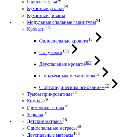
46
Барные стулья
25
Кухонные уголки
1
Кухонные диваны
24
Модульные спальные гарнитуры
441
Кровати
13
Односпальные кровати
138
Полуторки
405
Двуспальные кровати
12
С подъемным механизмом
27
С ортопедическим основанием
26
Тумбы прикроватные
76
Комоды
10
Гримерные столы
16
Зеркала
26
Детские матрасы
50
Односпальные матрасы
103
Двуспальные матрасы