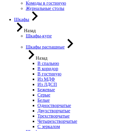
Комоды в гостиную
Журнальные столы
Шкафы
Назад
Шкафы-купе
Шкафы распашные
Назад
В спальню
В коридор
В гостиную
Из МДФ
Из ЛДСП
Бежевые
Серые
Белые
Одностворчатые
Двухстворчатые
Трехстворчатые
Четырехстворчатые
С зеркалом