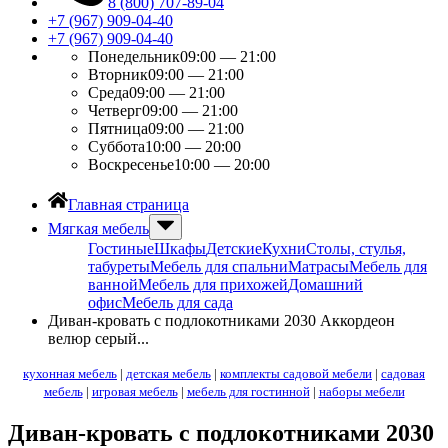
8 (800) 707-89-04
+7 (967) 909-04-40
+7 (967) 909-04-40
Понедельник
09:00 — 21:00
Вторник
09:00 — 21:00
Среда
09:00 — 21:00
Четверг
09:00 — 21:00
Пятница
09:00 — 21:00
Суббота
10:00 — 20:00
Воскресенье
10:00 — 20:00
Главная страница
Мягкая мебель
Гостиные
Шкафы
Детские
Кухни
Столы, стулья,
табуреты
Мебель для спальни
Матрасы
Мебель для
ванной
Мебель для прихожей
Домашний
офис
Мебель для сада
Диван-кровать с подлокотниками 2030 Аккордеон
велюр серый...
кухонная мебель
|
детская мебель
|
комплекты садовой мебели
|
садовая
мебель
|
игровая мебель
|
мебель для гостинной
|
наборы мебели
Диван-кровать с подлокотниками 2030