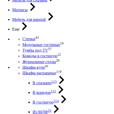
Мебель для спальни
Матрасы
Мебель для ванной
Еще
43
Стенки
19
Модульные гостиные
57
Тумбы под ТV
22
Комоды в гостиную
20
Журнальные столы
41
Шкафы-купе
119
Шкафы распашные
115
В спальню
115
В коридор
114
В гостиную
35
Из МДФ