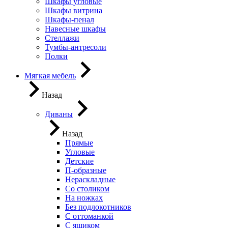
Шкафы угловые
Шкафы витрина
Шкафы-пенал
Навесные шкафы
Стеллажи
Тумбы-антресоли
Полки
Мягкая мебель
Назад
Диваны
Назад
Прямые
Угловые
Детские
П-образные
Нераскладные
Со столиком
На ножках
Без подлокотников
С оттоманкой
С ящиком