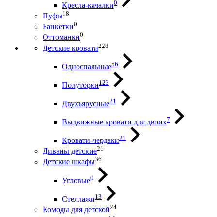
0
Кресла-качалки
18
Пуфы
0
Банкетки
0
Оттоманки
228
Детские кровати
56
Односпальные
123
Полуторки
21
Двухъярусные
7
Выдвижные кровати для двоих
21
Кровати-чердаки
21
Диваны детские
36
Детские шкафы
0
Угловые
13
Стеллажи
24
Комоды для детской