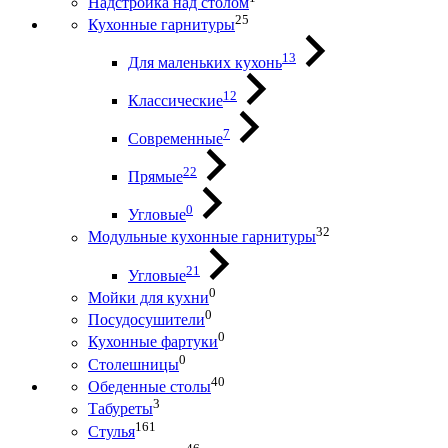
Надстройка над столом
25
Кухонные гарнитуры
13
Для маленьких кухонь
12
Классические
7
Современные
22
Прямые
0
Угловые
32
Модульные кухонные гарнитуры
21
Угловые
0
Мойки для кухни
0
Посудосушители
0
Кухонные фартуки
0
Столешницы
40
Обеденные столы
3
Табуреты
161
Стулья