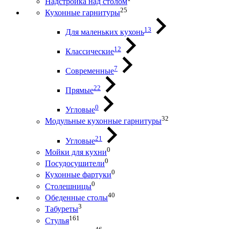
Надстройка над столом
25
Кухонные гарнитуры
13
Для маленьких кухонь
12
Классические
7
Современные
22
Прямые
0
Угловые
32
Модульные кухонные гарнитуры
21
Угловые
0
Мойки для кухни
0
Посудосушители
0
Кухонные фартуки
0
Столешницы
40
Обеденные столы
3
Табуреты
161
Стулья