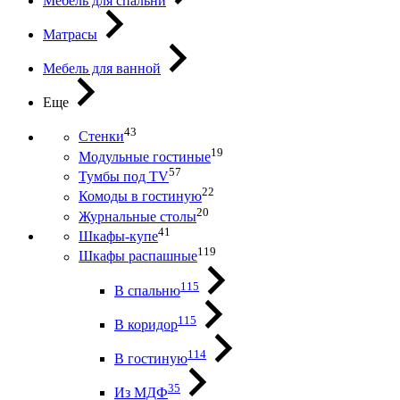
Мебель для спальни
Матрасы
Мебель для ванной
Еще
43
Стенки
19
Модульные гостиные
57
Тумбы под ТV
22
Комоды в гостиную
20
Журнальные столы
41
Шкафы-купе
119
Шкафы распашные
115
В спальню
115
В коридор
114
В гостиную
35
Из МДФ