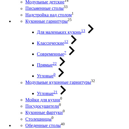
14
Модульные детские
33
Письменные столы
1
Надстройка над столом
25
Кухонные гарнитуры
13
Для маленьких кухонь
12
Классические
7
Современные
22
Прямые
0
Угловые
32
Модульные кухонные гарнитуры
21
Угловые
0
Мойки для кухни
0
Посудосушители
0
Кухонные фартуки
0
Столешницы
40
Обеденные столы