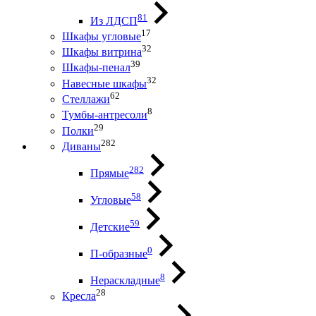
81
Из ЛДСП
17
Шкафы угловые
32
Шкафы витрина
39
Шкафы-пенал
32
Навесные шкафы
62
Стеллажи
8
Тумбы-антресоли
29
Полки
282
Диваны
282
Прямые
58
Угловые
59
Детские
0
П-образные
8
Нераскладные
28
Кресла