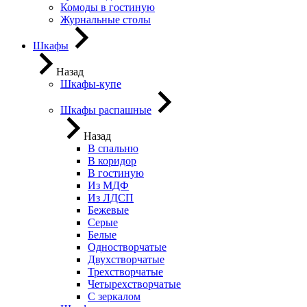
Комоды в гостиную
Журнальные столы
Шкафы
Назад
Шкафы-купе
Шкафы распашные
Назад
В спальню
В коридор
В гостиную
Из МДФ
Из ЛДСП
Бежевые
Серые
Белые
Одностворчатые
Двухстворчатые
Трехстворчатые
Четырехстворчатые
С зеркалом