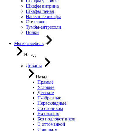
Шкафы угловые
Шкафы витрина
Шкафы-пенал
Навесные шкафы
Стеллажи
Тумбы-антресоли
Полки
Мягкая мебель
Назад
Диваны
Назад
Прямые
Угловые
Детские
П-образные
Нераскладные
Со столиком
На ножках
Без подлокотников
С оттоманкой
С ящиком