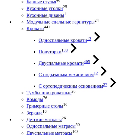
46
Барные стулья
25
Кухонные уголки
1
Кухонные диваны
24
Модульные спальные гарнитуры
441
Кровати
13
Односпальные кровати
138
Полуторки
405
Двуспальные кровати
12
С подъемным механизмом
27
С ортопедическим основанием
26
Тумбы прикроватные
76
Комоды
10
Гримерные столы
16
Зеркала
26
Детские матрасы
50
Односпальные матрасы
103
Двуспальные матрасы