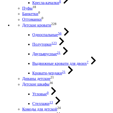
0
Кресла-качалки
18
Пуфы
0
Банкетки
0
Оттоманки
228
Детские кровати
56
Односпальные
123
Полуторки
21
Двухъярусные
7
Выдвижные кровати для двоих
21
Кровати-чердаки
21
Диваны детские
36
Детские шкафы
0
Угловые
13
Стеллажи
24
Комоды для детской