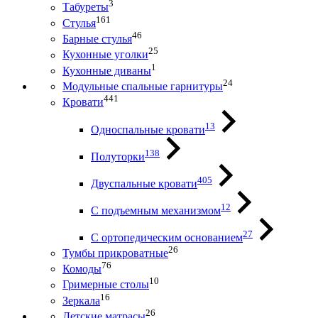
3
Табуреты
161
Стулья
46
Барные стулья
25
Кухонные уголки
1
Кухонные диваны
24
Модульные спальные гарнитуры
441
Кровати
13
Односпальные кровати
138
Полуторки
405
Двуспальные кровати
12
С подъемным механизмом
27
С ортопедическим основанием
26
Тумбы прикроватные
76
Комоды
10
Гримерные столы
16
Зеркала
26
Детские матрасы