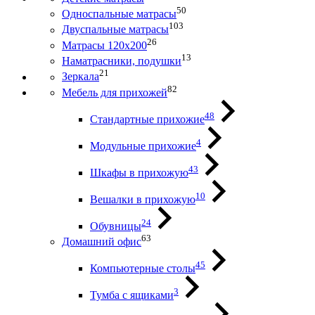
50
Односпальные матрасы
103
Двуспальные матрасы
26
Матрасы 120х200
13
Наматрасники, подушки
21
Зеркала
82
Мебель для прихожей
48
Стандартные прихожие
4
Модульные прихожие
43
Шкафы в прихожую
10
Вешалки в прихожую
24
Обувницы
63
Домашний офис
45
Компьютерные столы
3
Тумба с ящиками