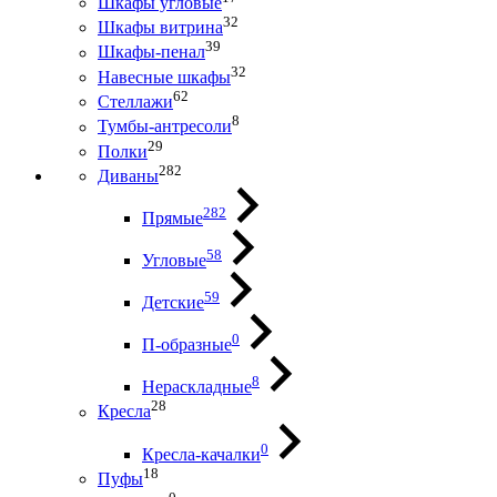
Шкафы угловые
32
Шкафы витрина
39
Шкафы-пенал
32
Навесные шкафы
62
Стеллажи
8
Тумбы-антресоли
29
Полки
282
Диваны
282
Прямые
58
Угловые
59
Детские
0
П-образные
8
Нераскладные
28
Кресла
0
Кресла-качалки
18
Пуфы