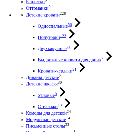
0
Банкетки
0
Оттоманки
228
Детские кровати
56
Односпальные
123
Полуторки
21
Двухъярусные
7
Выдвижные кровати для двоих
21
Кровати-чердаки
21
Диваны детские
36
Детские шкафы
0
Угловые
13
Стеллажи
24
Комоды для детской
14
Модульные детские
33
Письменные столы
1