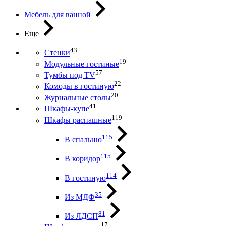
Мебель для ванной
Еще
43
Стенки
19
Модульные гостиные
57
Тумбы под ТV
22
Комоды в гостиную
20
Журнальные столы
41
Шкафы-купе
119
Шкафы распашные
115
В спальню
115
В коридор
114
В гостиную
35
Из МДФ
81
Из ЛДСП
17