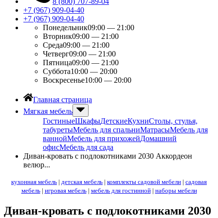
8 (800) 707-89-04
+7 (967) 909-04-40
+7 (967) 909-04-40
Понедельник
09:00 — 21:00
Вторник
09:00 — 21:00
Среда
09:00 — 21:00
Четверг
09:00 — 21:00
Пятница
09:00 — 21:00
Суббота
10:00 — 20:00
Воскресенье
10:00 — 20:00
Главная страница
Мягкая мебель
Гостиные
Шкафы
Детские
Кухни
Столы, стулья,
табуреты
Мебель для спальни
Матрасы
Мебель для
ванной
Мебель для прихожей
Домашний
офис
Мебель для сада
Диван-кровать с подлокотниками 2030 Аккордеон
велюр...
кухонная мебель
|
детская мебель
|
комплекты садовой мебели
|
садовая
мебель
|
игровая мебель
|
мебель для гостинной
|
наборы мебели
Диван-кровать с подлокотниками 2030