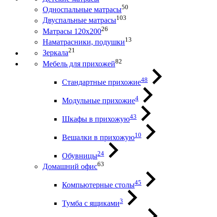
50
Односпальные матрасы
103
Двуспальные матрасы
26
Матрасы 120х200
13
Наматрасники, подушки
21
Зеркала
82
Мебель для прихожей
48
Стандартные прихожие
4
Модульные прихожие
43
Шкафы в прихожую
10
Вешалки в прихожую
24
Обувницы
63
Домашний офис
45
Компьютерные столы
3
Тумба с ящиками