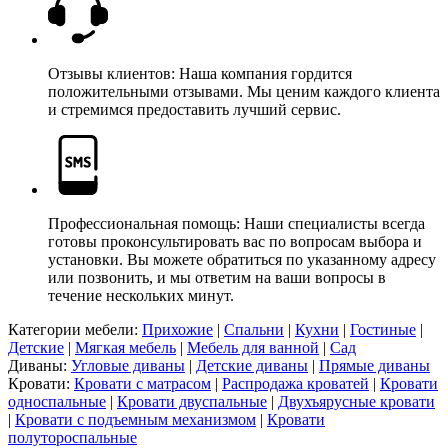
Отзывы клиентов: Наша компания гордится
положительными отзывами. Мы ценим каждого клиента
и стремимся предоставить лучший сервис.
Профессиональная помощь: Наши специалисты всегда
готовы проконсультировать вас по вопросам выбора и
установки. Вы можете обратиться по указанному адресу
или позвонить, и мы ответим на ваши вопросы в
течение нескольких минут.
Категории мебели:
Прихожие
|
Спальни
|
Кухни
|
Гостиные
|
Детские
|
Мягкая мебель
|
Мебель для ванной
|
Сад
Диваны:
Угловые диваны
|
Детские диваны
|
Прямые диваны
Кровати:
Кровати с матрасом
|
Распродажа кроватей
|
Кровати
односпальные
|
Кровати двуспальные
|
Двухъярусные кровати
|
Кровати с подъемным механизмом
|
Кровати
полутороспальные