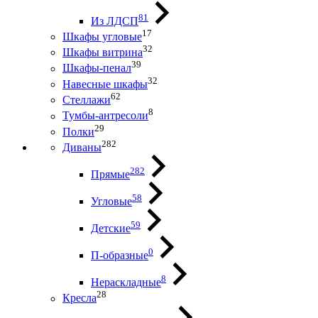
81
Из ЛДСП
17
Шкафы угловые
32
Шкафы витрина
39
Шкафы-пенал
32
Навесные шкафы
62
Стеллажи
8
Тумбы-антресоли
29
Полки
282
Диваны
282
Прямые
58
Угловые
59
Детские
0
П-образные
8
Нераскладные
28
Кресла