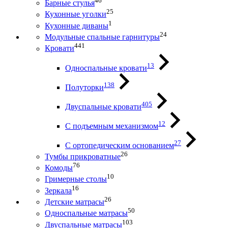
46
Барные стулья
25
Кухонные уголки
1
Кухонные диваны
24
Модульные спальные гарнитуры
441
Кровати
13
Односпальные кровати
138
Полуторки
405
Двуспальные кровати
12
С подъемным механизмом
27
С ортопедическим основанием
26
Тумбы прикроватные
76
Комоды
10
Гримерные столы
16
Зеркала
26
Детские матрасы
50
Односпальные матрасы
103
Двуспальные матрасы