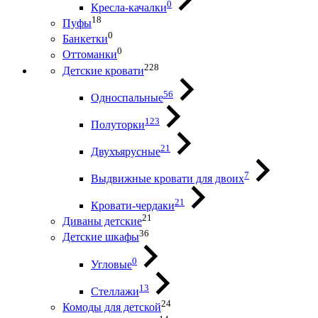
0
Кресла-качалки
18
Пуфы
0
Банкетки
0
Оттоманки
228
Детские кровати
56
Односпальные
123
Полуторки
21
Двухъярусные
7
Выдвижные кровати для двоих
21
Кровати-чердаки
21
Диваны детские
36
Детские шкафы
0
Угловые
13
Стеллажи
24
Комоды для детской