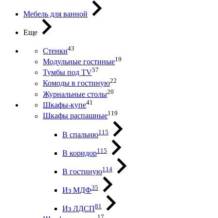
Мебель для ванной
Еще
43
Стенки
19
Модульные гостиные
57
Тумбы под ТV
22
Комоды в гостиную
20
Журнальные столы
41
Шкафы-купе
119
Шкафы распашные
115
В спальню
115
В коридор
114
В гостиную
35
Из МДФ
81
Из ЛДСП
17