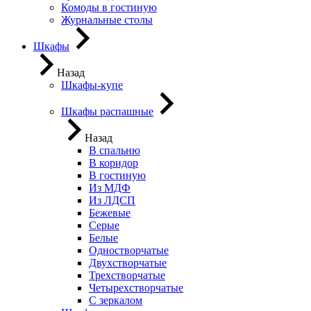
Комоды в гостиную
Журнальные столы
Шкафы
Назад
Шкафы-купе
Шкафы распашные
Назад
В спальню
В коридор
В гостиную
Из МДФ
Из ЛДСП
Бежевые
Серые
Белые
Одностворчатые
Двухстворчатые
Трехстворчатые
Четырехстворчатые
С зеркалом