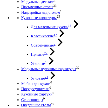
14
Модульные детские
33
Письменные столы
1
Надстройка над столом
25
Кухонные гарнитуры
13
Для маленьких кухонь
12
Классические
7
Современные
22
Прямые
0
Угловые
32
Модульные кухонные гарнитуры
21
Угловые
0
Мойки для кухни
0
Посудосушители
0
Кухонные фартуки
0
Столешницы
40
Обеденные столы