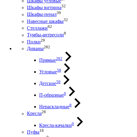
Шкафы угловые
32
Шкафы витрина
39
Шкафы-пенал
32
Навесные шкафы
62
Стеллажи
8
Тумбы-антресоли
29
Полки
282
Диваны
282
Прямые
58
Угловые
59
Детские
0
П-образные
8
Нераскладные
28
Кресла
0
Кресла-качалки
18
Пуфы