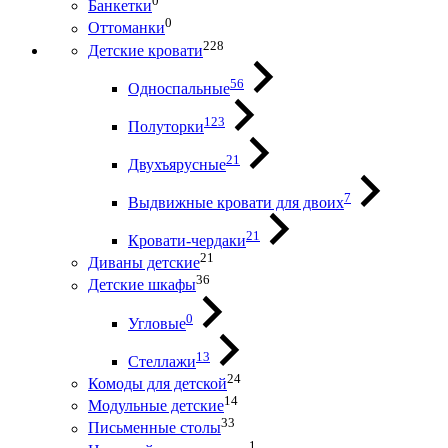
0
Банкетки
0
Оттоманки
228
Детские кровати
56
Односпальные
123
Полуторки
21
Двухъярусные
7
Выдвижные кровати для двоих
21
Кровати-чердаки
21
Диваны детские
36
Детские шкафы
0
Угловые
13
Стеллажи
24
Комоды для детской
14
Модульные детские
33
Письменные столы
1