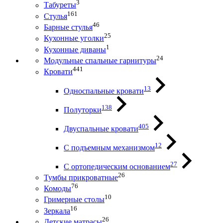
3
Табуреты
161
Стулья
46
Барные стулья
25
Кухонные уголки
1
Кухонные диваны
24
Модульные спальные гарнитуры
441
Кровати
13
Односпальные кровати
138
Полуторки
405
Двуспальные кровати
12
С подъемным механизмом
27
С ортопедическим основанием
26
Тумбы прикроватные
76
Комоды
10
Гримерные столы
16
Зеркала
26
Детские матрасы