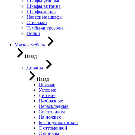
Шкафы угловые
Шкафы витрина
Шкафы-пенал
Навесные шкафы
Стеллажи
Тумбы-антресоли
Полки
Мягкая мебель
Назад
Диваны
Назад
Прямые
Угловые
Детские
П-образные
Нераскладные
Со столиком
На ножках
Без подлокотников
С оттоманкой
С ящиком