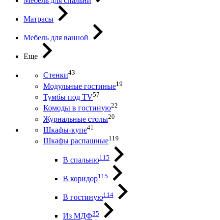
Мебель для спальни
Матрасы
Мебель для ванной
Еще
43
Стенки
19
Модульные гостиные
57
Тумбы под ТV
22
Комоды в гостиную
20
Журнальные столы
41
Шкафы-купе
119
Шкафы распашные
115
В спальню
115
В коридор
114
В гостиную
35
Из МДФ