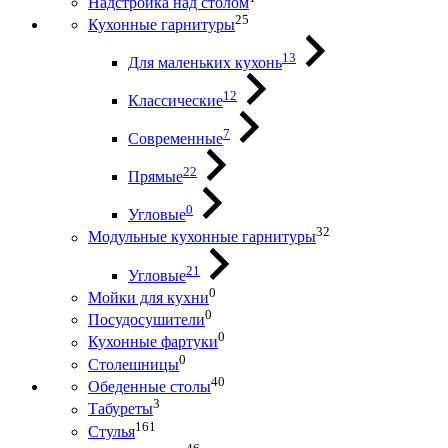
Надстройка над столом
25
Кухонные гарнитуры
13
Для маленьких кухонь
12
Классические
7
Современные
22
Прямые
0
Угловые
32
Модульные кухонные гарнитуры
21
Угловые
0
Мойки для кухни
0
Посудосушители
0
Кухонные фартуки
0
Столешницы
40
Обеденные столы
3
Табуреты
161
Стулья