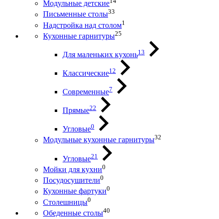
14
Модульные детские
33
Письменные столы
1
Надстройка над столом
25
Кухонные гарнитуры
13
Для маленьких кухонь
12
Классические
7
Современные
22
Прямые
0
Угловые
32
Модульные кухонные гарнитуры
21
Угловые
0
Мойки для кухни
0
Посудосушители
0
Кухонные фартуки
0
Столешницы
40
Обеденные столы