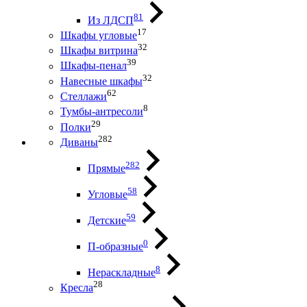
81
Из ЛДСП
17
Шкафы угловые
32
Шкафы витрина
39
Шкафы-пенал
32
Навесные шкафы
62
Стеллажи
8
Тумбы-антресоли
29
Полки
282
Диваны
282
Прямые
58
Угловые
59
Детские
0
П-образные
8
Нераскладные
28
Кресла