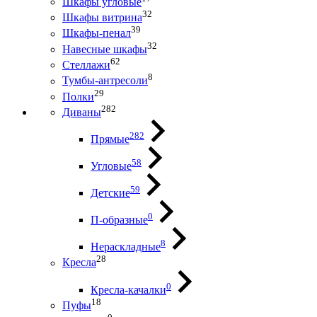
Шкафы угловые
32
Шкафы витрина
39
Шкафы-пенал
32
Навесные шкафы
62
Стеллажи
8
Тумбы-антресоли
29
Полки
282
Диваны
282
Прямые
58
Угловые
59
Детские
0
П-образные
8
Нераскладные
28
Кресла
0
Кресла-качалки
18
Пуфы