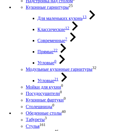
Надстройка над столом
25
Кухонные гарнитуры
13
Для маленьких кухонь
12
Классические
7
Современные
22
Прямые
0
Угловые
32
Модульные кухонные гарнитуры
21
Угловые
0
Мойки для кухни
0
Посудосушители
0
Кухонные фартуки
0
Столешницы
40
Обеденные столы
3
Табуреты
161
Стулья