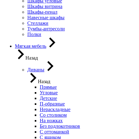
Шкафы угловые
Шкафы витрина
Шкафы-пенал
Навесные шкафы
Стеллажи
Тумбы-антресоли
Полки
Мягкая мебель
Назад
Диваны
Назад
Прямые
Угловые
Детские
П-образные
Нераскладные
Со столиком
На ножках
Без подлокотников
С оттоманкой
С ящиком