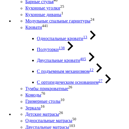
46
Барные стулья
25
Кухонные уголки
1
Кухонные диваны
24
Модульные спальные гарнитуры
441
Кровати
13
Односпальные кровати
138
Полуторки
405
Двуспальные кровати
12
С подъемным механизмом
27
С ортопедическим основанием
26
Тумбы прикроватные
76
Комоды
10
Гримерные столы
16
Зеркала
26
Детские матрасы
50
Односпальные матрасы
103
Двуспальные матрасы