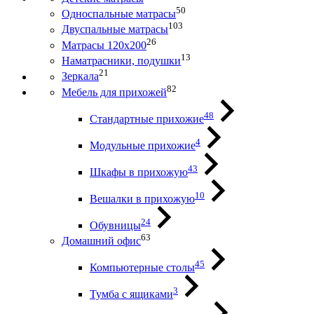
50
Односпальные матрасы
103
Двуспальные матрасы
26
Матрасы 120х200
13
Наматрасники, подушки
21
Зеркала
82
Мебель для прихожей
48
Стандартные прихожие
4
Модульные прихожие
43
Шкафы в прихожую
10
Вешалки в прихожую
24
Обувницы
63
Домашний офис
45
Компьютерные столы
3
Тумба с ящиками