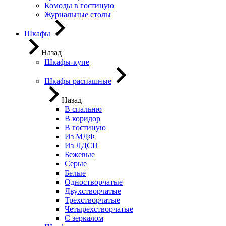
Комоды в гостиную
Журнальные столы
Шкафы
Назад
Шкафы-купе
Шкафы распашные
Назад
В спальню
В коридор
В гостиную
Из МДФ
Из ЛДСП
Бежевые
Серые
Белые
Одностворчатые
Двухстворчатые
Трехстворчатые
Четырехстворчатые
С зеркалом