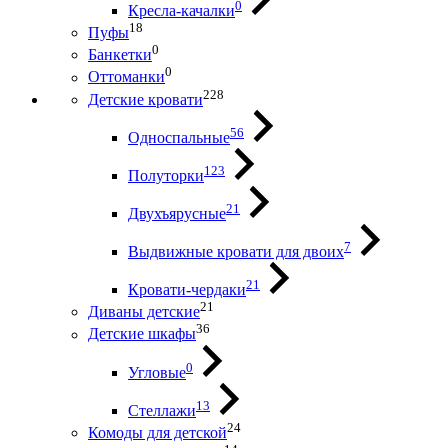
0
Кресла-качалки
18
Пуфы
0
Банкетки
0
Оттоманки
228
Детские кровати
56
Односпальные
123
Полуторки
21
Двухъярусные
7
Выдвижные кровати для двоих
21
Кровати-чердаки
21
Диваны детские
36
Детские шкафы
0
Угловые
13
Стеллажи
24
Комоды для детской