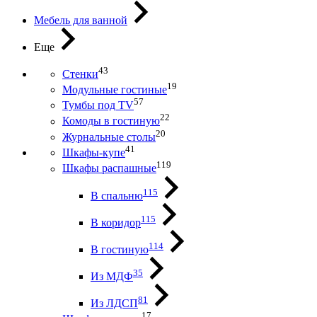
Мебель для ванной
Еще
43
Стенки
19
Модульные гостиные
57
Тумбы под ТV
22
Комоды в гостиную
20
Журнальные столы
41
Шкафы-купе
119
Шкафы распашные
115
В спальню
115
В коридор
114
В гостиную
35
Из МДФ
81
Из ЛДСП
17