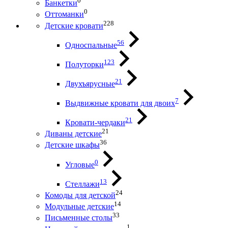
0
Банкетки
0
Оттоманки
228
Детские кровати
56
Односпальные
123
Полуторки
21
Двухъярусные
7
Выдвижные кровати для двоих
21
Кровати-чердаки
21
Диваны детские
36
Детские шкафы
0
Угловые
13
Стеллажи
24
Комоды для детской
14
Модульные детские
33
Письменные столы
1