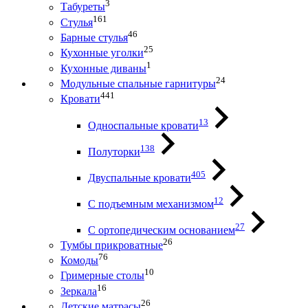
3
Табуреты
161
Стулья
46
Барные стулья
25
Кухонные уголки
1
Кухонные диваны
24
Модульные спальные гарнитуры
441
Кровати
13
Односпальные кровати
138
Полуторки
405
Двуспальные кровати
12
С подъемным механизмом
27
С ортопедическим основанием
26
Тумбы прикроватные
76
Комоды
10
Гримерные столы
16
Зеркала
26
Детские матрасы