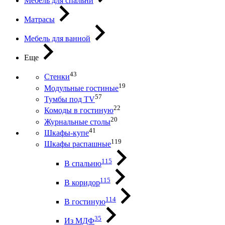
Мебель для спальни
Матрасы
Мебель для ванной
Еще
43
Стенки
19
Модульные гостиные
57
Тумбы под ТV
22
Комоды в гостиную
20
Журнальные столы
41
Шкафы-купе
119
Шкафы распашные
115
В спальню
115
В коридор
114
В гостиную
35
Из МДФ