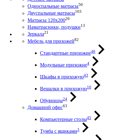
50
Односпальные матрасы
103
Двуспальные матрасы
26
Матрасы 120х200
13
Наматрасники, подушки
21
Зеркала
82
Мебель для прихожей
48
Стандартные прихожие
4
Модульные прихожие
43
Шкафы в прихожую
10
Вешалки в прихожую
24
Обувницы
63
Домашний офис
45
Компьютерные столы
3
Тумба с ящиками