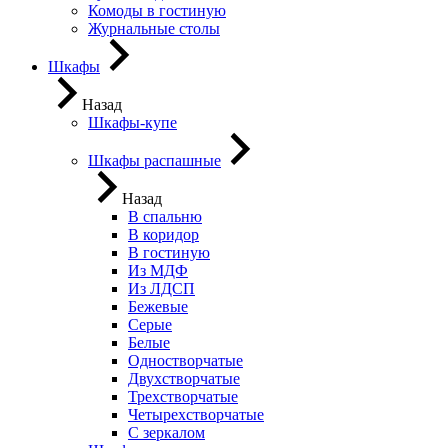
Комоды в гостиную
Журнальные столы
Шкафы
Назад
Шкафы-купе
Шкафы распашные
Назад
В спальню
В коридор
В гостиную
Из МДФ
Из ЛДСП
Бежевые
Серые
Белые
Одностворчатые
Двухстворчатые
Трехстворчатые
Четырехстворчатые
С зеркалом