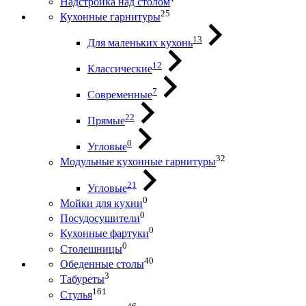
Надстройка над столом
25
Кухонные гарнитуры
13
Для маленьких кухонь
12
Классические
7
Современные
22
Прямые
0
Угловые
32
Модульные кухонные гарнитуры
21
Угловые
0
Мойки для кухни
0
Посудосушители
0
Кухонные фартуки
0
Столешницы
40
Обеденные столы
3
Табуреты
161
Стулья