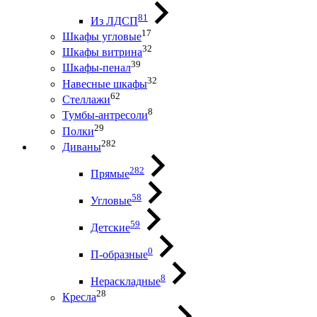
81
Из ЛДСП
17
Шкафы угловые
32
Шкафы витрина
39
Шкафы-пенал
32
Навесные шкафы
62
Стеллажи
8
Тумбы-антресоли
29
Полки
282
Диваны
282
Прямые
58
Угловые
59
Детские
0
П-образные
8
Нераскладные
28
Кресла