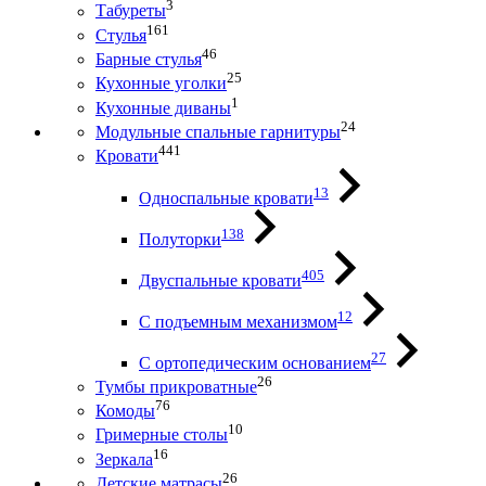
3
Табуреты
161
Стулья
46
Барные стулья
25
Кухонные уголки
1
Кухонные диваны
24
Модульные спальные гарнитуры
441
Кровати
13
Односпальные кровати
138
Полуторки
405
Двуспальные кровати
12
С подъемным механизмом
27
С ортопедическим основанием
26
Тумбы прикроватные
76
Комоды
10
Гримерные столы
16
Зеркала
26
Детские матрасы