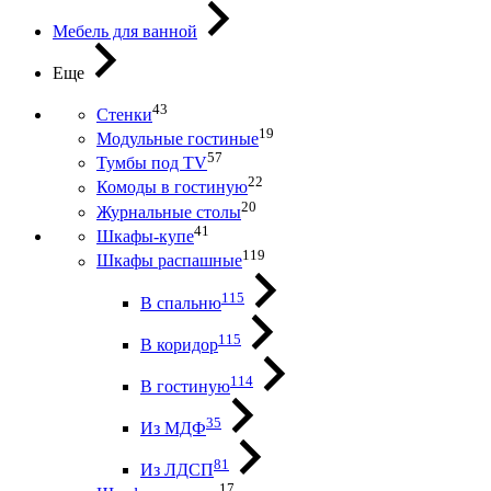
Мебель для ванной
Еще
43
Стенки
19
Модульные гостиные
57
Тумбы под ТV
22
Комоды в гостиную
20
Журнальные столы
41
Шкафы-купе
119
Шкафы распашные
115
В спальню
115
В коридор
114
В гостиную
35
Из МДФ
81
Из ЛДСП
17