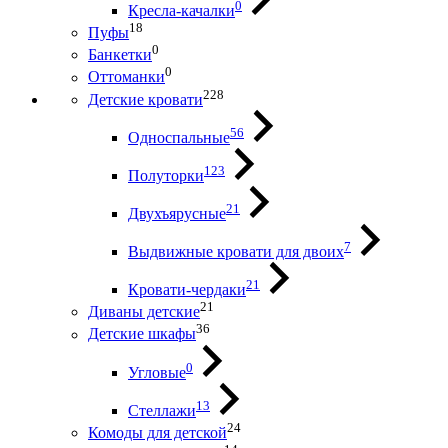
0
Кресла-качалки
18
Пуфы
0
Банкетки
0
Оттоманки
228
Детские кровати
56
Односпальные
123
Полуторки
21
Двухъярусные
7
Выдвижные кровати для двоих
21
Кровати-чердаки
21
Диваны детские
36
Детские шкафы
0
Угловые
13
Стеллажи
24
Комоды для детской