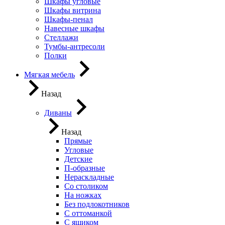
Шкафы угловые
Шкафы витрина
Шкафы-пенал
Навесные шкафы
Стеллажи
Тумбы-антресоли
Полки
Мягкая мебель
Назад
Диваны
Назад
Прямые
Угловые
Детские
П-образные
Нераскладные
Со столиком
На ножках
Без подлокотников
С оттоманкой
С ящиком