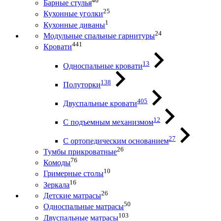
46
Барные стулья
25
Кухонные уголки
1
Кухонные диваны
24
Модульные спальные гарнитуры
441
Кровати
13
Односпальные кровати
138
Полуторки
405
Двуспальные кровати
12
С подъемным механизмом
27
С ортопедическим основанием
26
Тумбы прикроватные
76
Комоды
10
Гримерные столы
16
Зеркала
26
Детские матрасы
50
Односпальные матрасы
103
Двуспальные матрасы