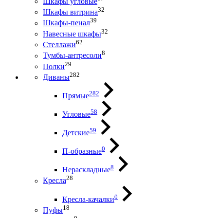
Шкафы угловые
32
Шкафы витрина
39
Шкафы-пенал
32
Навесные шкафы
62
Стеллажи
8
Тумбы-антресоли
29
Полки
282
Диваны
282
Прямые
58
Угловые
59
Детские
0
П-образные
8
Нераскладные
28
Кресла
0
Кресла-качалки
18
Пуфы