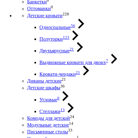
0
Банкетки
0
Оттоманки
228
Детские кровати
56
Односпальные
123
Полуторки
21
Двухъярусные
7
Выдвижные кровати для двоих
21
Кровати-чердаки
21
Диваны детские
36
Детские шкафы
0
Угловые
13
Стеллажи
24
Комоды для детской
14
Модульные детские
33
Письменные столы
1