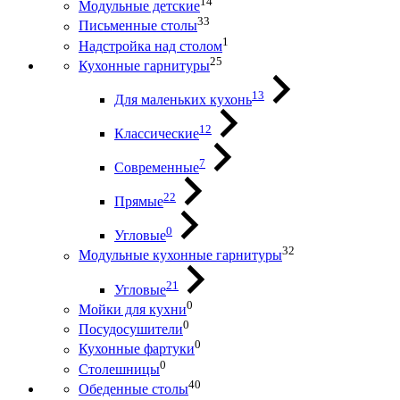
14
Модульные детские
33
Письменные столы
1
Надстройка над столом
25
Кухонные гарнитуры
13
Для маленьких кухонь
12
Классические
7
Современные
22
Прямые
0
Угловые
32
Модульные кухонные гарнитуры
21
Угловые
0
Мойки для кухни
0
Посудосушители
0
Кухонные фартуки
0
Столешницы
40
Обеденные столы