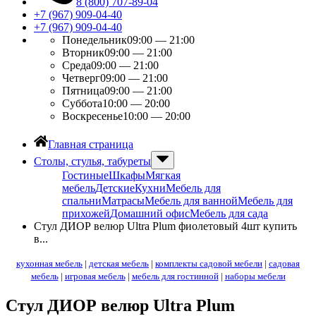
8 (800) 707-89-04
+7 (967) 909-04-40
+7 (967) 909-04-40
Понедельник
09:00 — 21:00
Вторник
09:00 — 21:00
Среда
09:00 — 21:00
Четверг
09:00 — 21:00
Пятница
09:00 — 21:00
Суббота
10:00 — 20:00
Воскресенье
10:00 — 20:00
Главная страница
Столы, стулья, табуреты
Гостиные
Шкафы
Мягкая
мебель
Детские
Кухни
Мебель для
спальни
Матрасы
Мебель для ванной
Мебель для
прихожей
Домашний офис
Мебель для сада
Стул ДИОР велюр Ultra Plum фиолетовый 4шт купить
в...
кухонная мебель
|
детская мебель
|
комплекты садовой мебели
|
садовая
мебель
|
игровая мебель
|
мебель для гостинной
|
наборы мебели
Стул ДИОР велюр Ultra Plum