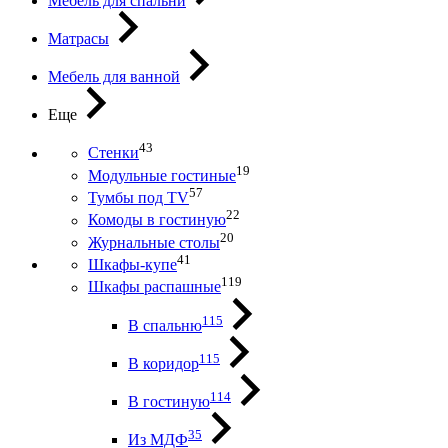
Мебель для спальни
Матрасы
Мебель для ванной
Еще
43
Стенки
19
Модульные гостиные
57
Тумбы под ТV
22
Комоды в гостиную
20
Журнальные столы
41
Шкафы-купе
119
Шкафы распашные
115
В спальню
115
В коридор
114
В гостиную
35
Из МДФ