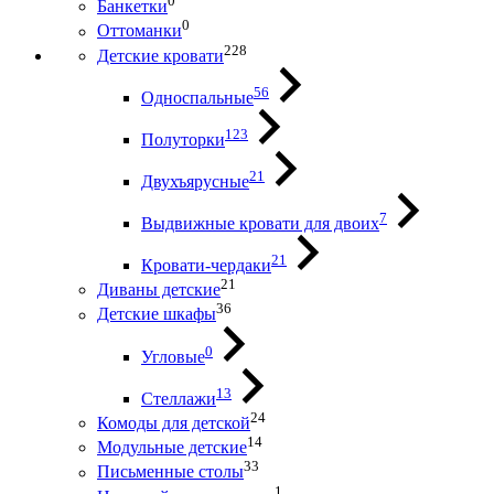
0
Банкетки
0
Оттоманки
228
Детские кровати
56
Односпальные
123
Полуторки
21
Двухъярусные
7
Выдвижные кровати для двоих
21
Кровати-чердаки
21
Диваны детские
36
Детские шкафы
0
Угловые
13
Стеллажи
24
Комоды для детской
14
Модульные детские
33
Письменные столы
1