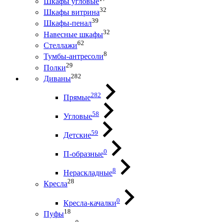
Шкафы угловые
32
Шкафы витрина
39
Шкафы-пенал
32
Навесные шкафы
62
Стеллажи
8
Тумбы-антресоли
29
Полки
282
Диваны
282
Прямые
58
Угловые
59
Детские
0
П-образные
8
Нераскладные
28
Кресла
0
Кресла-качалки
18
Пуфы