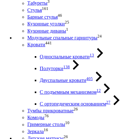
3
Табуреты
161
Стулья
46
Барные стулья
25
Кухонные уголки
1
Кухонные диваны
24
Модульные спальные гарнитуры
441
Кровати
13
Односпальные кровати
138
Полуторки
405
Двуспальные кровати
12
С подъемным механизмом
27
С ортопедическим основанием
26
Тумбы прикроватные
76
Комоды
10
Гримерные столы
16
Зеркала
26
Детские матрасы