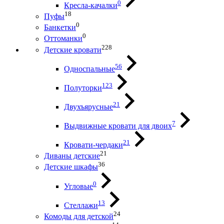
0
Кресла-качалки
18
Пуфы
0
Банкетки
0
Оттоманки
228
Детские кровати
56
Односпальные
123
Полуторки
21
Двухъярусные
7
Выдвижные кровати для двоих
21
Кровати-чердаки
21
Диваны детские
36
Детские шкафы
0
Угловые
13
Стеллажи
24
Комоды для детской