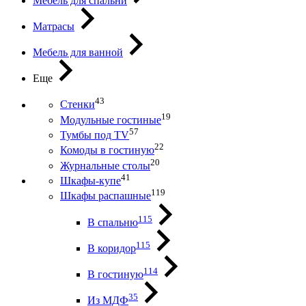
Мебель для спальни
Матрасы
Мебель для ванной
Еще
43
Стенки
19
Модульные гостиные
57
Тумбы под ТV
22
Комоды в гостиную
20
Журнальные столы
41
Шкафы-купе
119
Шкафы распашные
115
В спальню
115
В коридор
114
В гостиную
35
Из МДФ