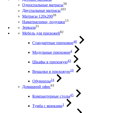
50
Односпальные матрасы
103
Двуспальные матрасы
26
Матрасы 120х200
13
Наматрасники, подушки
21
Зеркала
82
Мебель для прихожей
48
Стандартные прихожие
4
Модульные прихожие
43
Шкафы в прихожую
10
Вешалки в прихожую
24
Обувницы
63
Домашний офис
45
Компьютерные столы
3
Тумба с ящиками