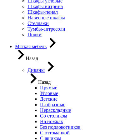
Шкафы угловые
Шкафы витрина
Шкафы-пенал
Навесные шкафы
Стеллажи
Тумбы-антресоли
Полки
Мягкая мебель
Назад
Диваны
Назад
Прямые
Угловые
Детские
П-образные
Нераскладные
Со столиком
На ножках
Без подлокотников
С оттоманкой
С ящиком