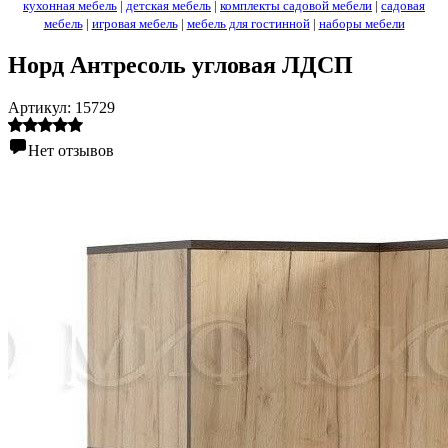
кухонная мебель
|
детская мебель
|
комплекты садовой мебели
|
садовая
мебель
|
игровая мебель
|
мебель для гостинной
|
наборы мебели
Норд Антресоль угловая ЛДСП
Артикул:
15729
Нет отзывов