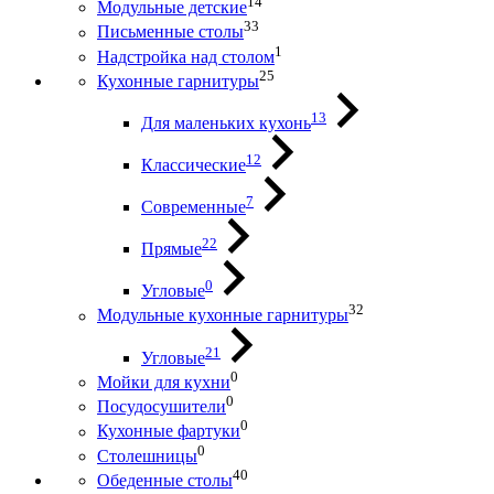
14
Модульные детские
33
Письменные столы
1
Надстройка над столом
25
Кухонные гарнитуры
13
Для маленьких кухонь
12
Классические
7
Современные
22
Прямые
0
Угловые
32
Модульные кухонные гарнитуры
21
Угловые
0
Мойки для кухни
0
Посудосушители
0
Кухонные фартуки
0
Столешницы
40
Обеденные столы