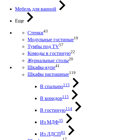
Мебель для ванной
Еще
43
Стенки
19
Модульные гостиные
57
Тумбы под ТV
22
Комоды в гостиную
20
Журнальные столы
41
Шкафы-купе
119
Шкафы распашные
115
В спальню
115
В коридор
114
В гостиную
35
Из МДФ
81
Из ЛДСП
17