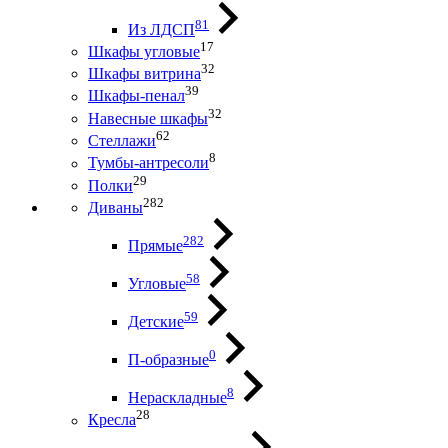
81
Из ЛДСП
17
Шкафы угловые
32
Шкафы витрина
39
Шкафы-пенал
32
Навесные шкафы
62
Стеллажи
8
Тумбы-антресоли
29
Полки
282
Диваны
282
Прямые
58
Угловые
59
Детские
0
П-образные
8
Нераскладные
28
Кресла