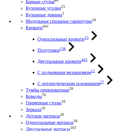
46
Барные стулья
25
Кухонные уголки
1
Кухонные диваны
24
Модульные спальные гарнитуры
441
Кровати
13
Односпальные кровати
138
Полуторки
405
Двуспальные кровати
12
С подъемным механизмом
27
С ортопедическим основанием
26
Тумбы прикроватные
76
Комоды
10
Гримерные столы
16
Зеркала
26
Детские матрасы
50
Односпальные матрасы
103
Двуспальные матрасы