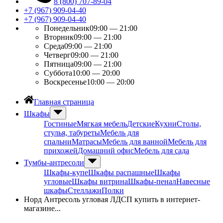
8 (800) 707-89-04
+7 (967) 909-04-40
+7 (967) 909-04-40
Понедельник
09:00 — 21:00
Вторник
09:00 — 21:00
Среда
09:00 — 21:00
Четверг
09:00 — 21:00
Пятница
09:00 — 21:00
Суббота
10:00 — 20:00
Воскресенье
10:00 — 20:00
Главная страница
Шкафы
Гостиные
Мягкая мебель
Детские
Кухни
Столы,
стулья, табуреты
Мебель для
спальни
Матрасы
Мебель для ванной
Мебель для
прихожей
Домашний офис
Мебель для сада
Тумбы-антресоли
Шкафы-купе
Шкафы распашные
Шкафы
угловые
Шкафы витрина
Шкафы-пенал
Навесные
шкафы
Стеллажи
Полки
Норд Антресоль угловая ЛДСП купить в интернет-
магазине...