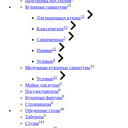
Надстройка над столом
25
Кухонные гарнитуры
13
Для маленьких кухонь
12
Классические
7
Современные
22
Прямые
0
Угловые
32
Модульные кухонные гарнитуры
21
Угловые
0
Мойки для кухни
0
Посудосушители
0
Кухонные фартуки
0
Столешницы
40
Обеденные столы
3
Табуреты
161
Стулья