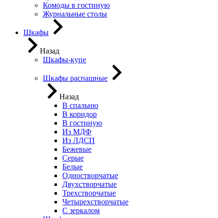
Комоды в гостиную
Журнальные столы
Шкафы
Назад
Шкафы-купе
Шкафы распашные
Назад
В спальню
В коридор
В гостиную
Из МДФ
Из ЛДСП
Бежевые
Серые
Белые
Одностворчатые
Двухстворчатые
Трехстворчатые
Четырехстворчатые
С зеркалом