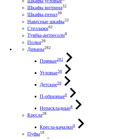
Шкафы угловые
32
Шкафы витрина
39
Шкафы-пенал
32
Навесные шкафы
62
Стеллажи
8
Тумбы-антресоли
29
Полки
282
Диваны
282
Прямые
58
Угловые
59
Детские
0
П-образные
8
Нераскладные
28
Кресла
0
Кресла-качалки
18
Пуфы