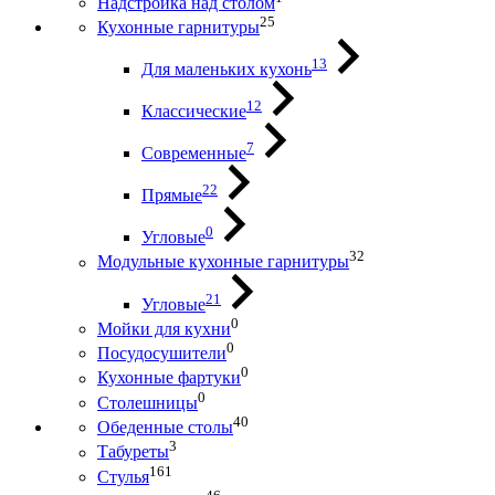
Надстройка над столом
25
Кухонные гарнитуры
13
Для маленьких кухонь
12
Классические
7
Современные
22
Прямые
0
Угловые
32
Модульные кухонные гарнитуры
21
Угловые
0
Мойки для кухни
0
Посудосушители
0
Кухонные фартуки
0
Столешницы
40
Обеденные столы
3
Табуреты
161
Стулья