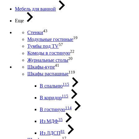
Мебель для ванной
Еще
43
Стенки
19
Модульные гостиные
57
Тумбы под ТV
22
Комоды в гостиную
20
Журнальные столы
41
Шкафы-купе
119
Шкафы распашные
115
В спальню
115
В коридор
114
В гостиную
35
Из МДФ
81
Из ЛДСП
17