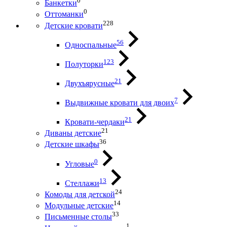
0
Банкетки
0
Оттоманки
228
Детские кровати
56
Односпальные
123
Полуторки
21
Двухъярусные
7
Выдвижные кровати для двоих
21
Кровати-чердаки
21
Диваны детские
36
Детские шкафы
0
Угловые
13
Стеллажи
24
Комоды для детской
14
Модульные детские
33
Письменные столы
1