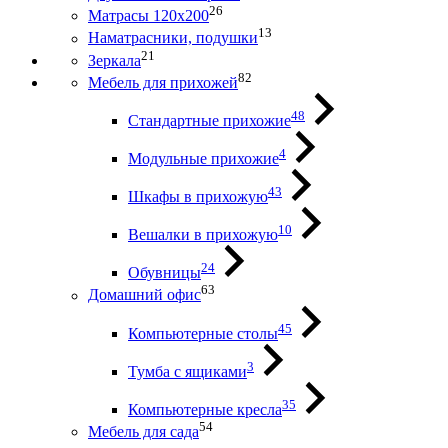
26
Матрасы 120х200
13
Наматрасники, подушки
21
Зеркала
82
Мебель для прихожей
48
Стандартные прихожие
4
Модульные прихожие
43
Шкафы в прихожую
10
Вешалки в прихожую
24
Обувницы
63
Домашний офис
45
Компьютерные столы
3
Тумба с ящиками
35
Компьютерные кресла
54
Мебель для сада