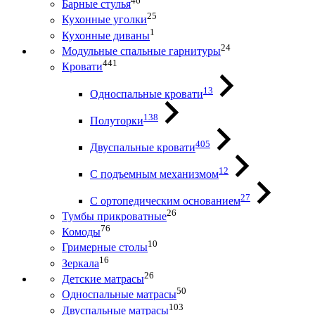
46
Барные стулья
25
Кухонные уголки
1
Кухонные диваны
24
Модульные спальные гарнитуры
441
Кровати
13
Односпальные кровати
138
Полуторки
405
Двуспальные кровати
12
С подъемным механизмом
27
С ортопедическим основанием
26
Тумбы прикроватные
76
Комоды
10
Гримерные столы
16
Зеркала
26
Детские матрасы
50
Односпальные матрасы
103
Двуспальные матрасы