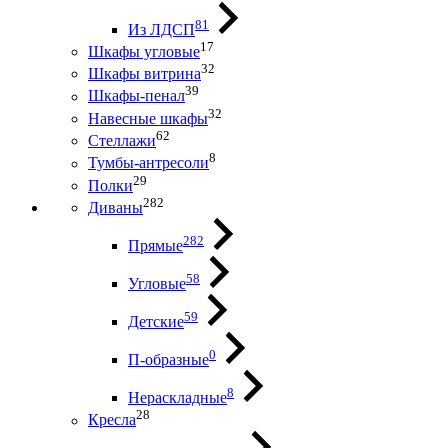
81
Из ЛДСП
17
Шкафы угловые
32
Шкафы витрина
39
Шкафы-пенал
32
Навесные шкафы
62
Стеллажи
8
Тумбы-антресоли
29
Полки
282
Диваны
282
Прямые
58
Угловые
59
Детские
0
П-образные
8
Нераскладные
28
Кресла