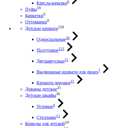
0
Кресла-качалки
18
Пуфы
0
Банкетки
0
Оттоманки
228
Детские кровати
56
Односпальные
123
Полуторки
21
Двухъярусные
7
Выдвижные кровати для двоих
21
Кровати-чердаки
21
Диваны детские
36
Детские шкафы
0
Угловые
13
Стеллажи
24
Комоды для детской