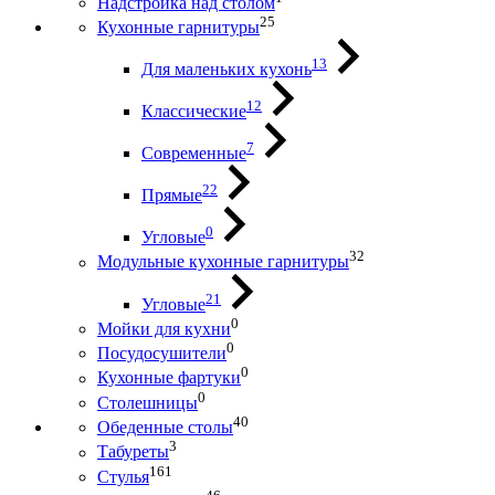
Надстройка над столом
25
Кухонные гарнитуры
13
Для маленьких кухонь
12
Классические
7
Современные
22
Прямые
0
Угловые
32
Модульные кухонные гарнитуры
21
Угловые
0
Мойки для кухни
0
Посудосушители
0
Кухонные фартуки
0
Столешницы
40
Обеденные столы
3
Табуреты
161
Стулья