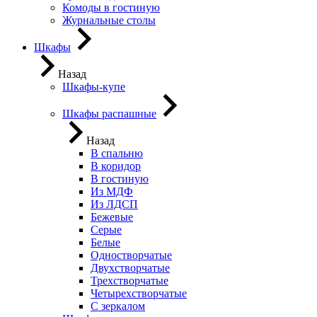
Комоды в гостиную
Журнальные столы
Шкафы
Назад
Шкафы-купе
Шкафы распашные
Назад
В спальню
В коридор
В гостиную
Из МДФ
Из ЛДСП
Бежевые
Серые
Белые
Одностворчатые
Двухстворчатые
Трехстворчатые
Четырехстворчатые
С зеркалом