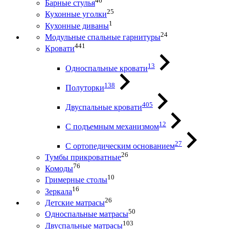
46
Барные стулья
25
Кухонные уголки
1
Кухонные диваны
24
Модульные спальные гарнитуры
441
Кровати
13
Односпальные кровати
138
Полуторки
405
Двуспальные кровати
12
С подъемным механизмом
27
С ортопедическим основанием
26
Тумбы прикроватные
76
Комоды
10
Гримерные столы
16
Зеркала
26
Детские матрасы
50
Односпальные матрасы
103
Двуспальные матрасы