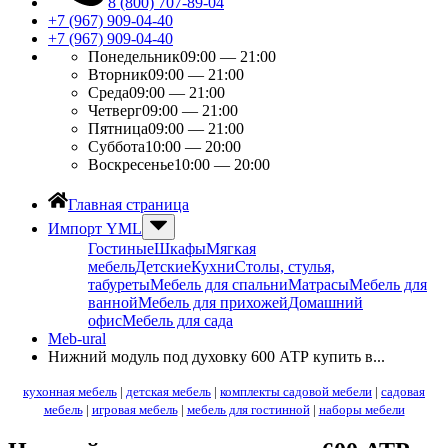
8 (800) 707-89-04
+7 (967) 909-04-40
+7 (967) 909-04-40
Понедельник
09:00 — 21:00
Вторник
09:00 — 21:00
Среда
09:00 — 21:00
Четверг
09:00 — 21:00
Пятница
09:00 — 21:00
Суббота
10:00 — 20:00
Воскресенье
10:00 — 20:00
Главная страница
Импорт YML
Гостиные
Шкафы
Мягкая
мебель
Детские
Кухни
Столы, стулья,
табуреты
Мебель для спальни
Матрасы
Мебель для
ванной
Мебель для прихожей
Домашний
офис
Мебель для сада
Meb-ural
Нижний модуль под духовку 600 АТР купить в...
кухонная мебель
|
детская мебель
|
комплекты садовой мебели
|
садовая
мебель
|
игровая мебель
|
мебель для гостинной
|
наборы мебели