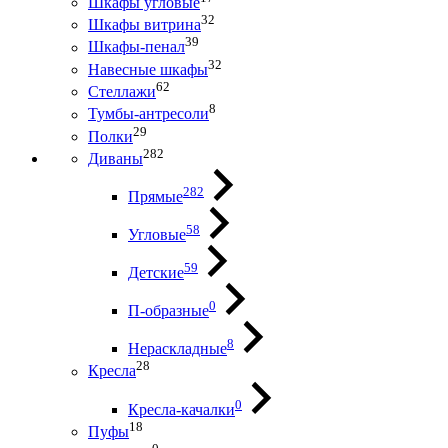
Шкафы угловые
32
Шкафы витрина
39
Шкафы-пенал
32
Навесные шкафы
62
Стеллажи
8
Тумбы-антресоли
29
Полки
282
Диваны
282
Прямые
58
Угловые
59
Детские
0
П-образные
8
Нераскладные
28
Кресла
0
Кресла-качалки
18
Пуфы