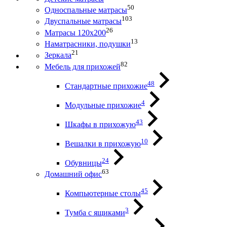
50
Односпальные матрасы
103
Двуспальные матрасы
26
Матрасы 120х200
13
Наматрасники, подушки
21
Зеркала
82
Мебель для прихожей
48
Стандартные прихожие
4
Модульные прихожие
43
Шкафы в прихожую
10
Вешалки в прихожую
24
Обувницы
63
Домашний офис
45
Компьютерные столы
3
Тумба с ящиками