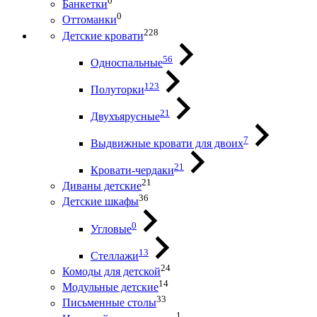
0
Банкетки
0
Оттоманки
228
Детские кровати
56
Односпальные
123
Полуторки
21
Двухъярусные
7
Выдвижные кровати для двоих
21
Кровати-чердаки
21
Диваны детские
36
Детские шкафы
0
Угловые
13
Стеллажи
24
Комоды для детской
14
Модульные детские
33
Письменные столы
1