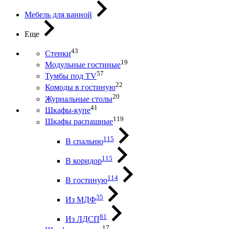
Мебель для ванной
Еще
43
Стенки
19
Модульные гостиные
57
Тумбы под ТV
22
Комоды в гостиную
20
Журнальные столы
41
Шкафы-купе
119
Шкафы распашные
115
В спальню
115
В коридор
114
В гостиную
35
Из МДФ
81
Из ЛДСП
17