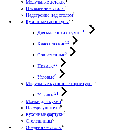
14
Модульные детские
33
Письменные столы
1
Надстройка над столом
25
Кухонные гарнитуры
13
Для маленьких кухонь
12
Классические
7
Современные
22
Прямые
0
Угловые
32
Модульные кухонные гарнитуры
21
Угловые
0
Мойки для кухни
0
Посудосушители
0
Кухонные фартуки
0
Столешницы
40
Обеденные столы