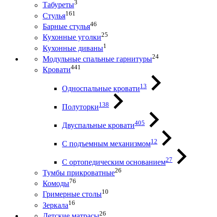
3
Табуреты
161
Стулья
46
Барные стулья
25
Кухонные уголки
1
Кухонные диваны
24
Модульные спальные гарнитуры
441
Кровати
13
Односпальные кровати
138
Полуторки
405
Двуспальные кровати
12
С подъемным механизмом
27
С ортопедическим основанием
26
Тумбы прикроватные
76
Комоды
10
Гримерные столы
16
Зеркала
26
Детские матрасы