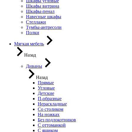
Шкафы угловые
Шкафы витрина
Шкафы-пенал
Навесные шкафы
Стеллажи
Тумбы-антресоли
Полки
Мягкая мебель
Назад
Диваны
Назад
Прямые
Угловые
Детские
П-образные
Нераскладные
Со столиком
На ножках
Без подлокотников
С оттоманкой
С ящиком