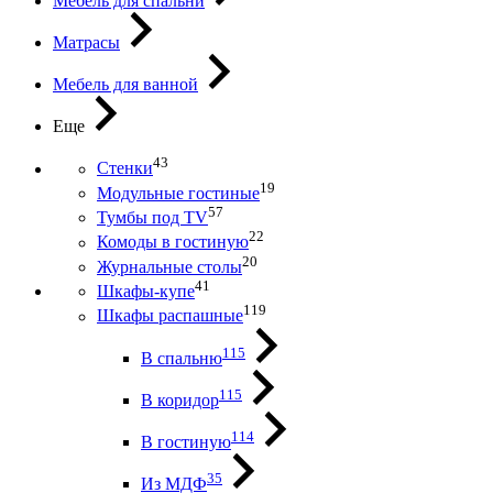
Мебель для спальни
Матрасы
Мебель для ванной
Еще
43
Стенки
19
Модульные гостиные
57
Тумбы под ТV
22
Комоды в гостиную
20
Журнальные столы
41
Шкафы-купе
119
Шкафы распашные
115
В спальню
115
В коридор
114
В гостиную
35
Из МДФ