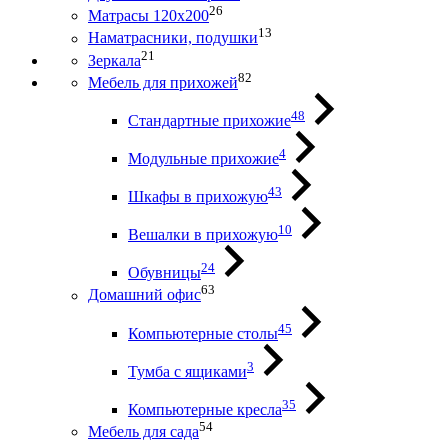
26
Матрасы 120х200
13
Наматрасники, подушки
21
Зеркала
82
Мебель для прихожей
48
Стандартные прихожие
4
Модульные прихожие
43
Шкафы в прихожую
10
Вешалки в прихожую
24
Обувницы
63
Домашний офис
45
Компьютерные столы
3
Тумба с ящиками
35
Компьютерные кресла
54
Мебель для сада