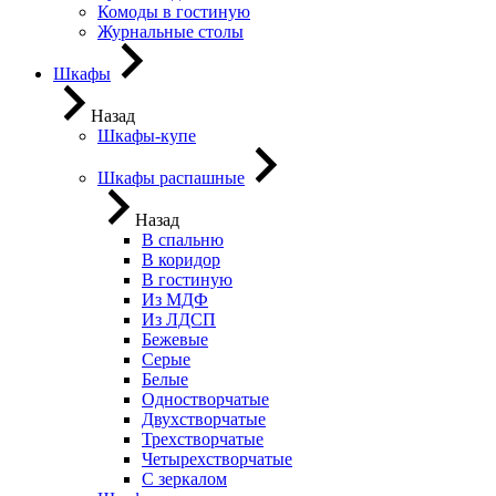
Комоды в гостиную
Журнальные столы
Шкафы
Назад
Шкафы-купе
Шкафы распашные
Назад
В спальню
В коридор
В гостиную
Из МДФ
Из ЛДСП
Бежевые
Серые
Белые
Одностворчатые
Двухстворчатые
Трехстворчатые
Четырехстворчатые
С зеркалом