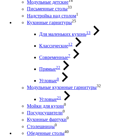
14
Модульные детские
33
Письменные столы
1
Надстройка над столом
25
Кухонные гарнитуры
13
Для маленьких кухонь
12
Классические
7
Современные
22
Прямые
0
Угловые
32
Модульные кухонные гарнитуры
21
Угловые
0
Мойки для кухни
0
Посудосушители
0
Кухонные фартуки
0
Столешницы
40
Обеденные столы