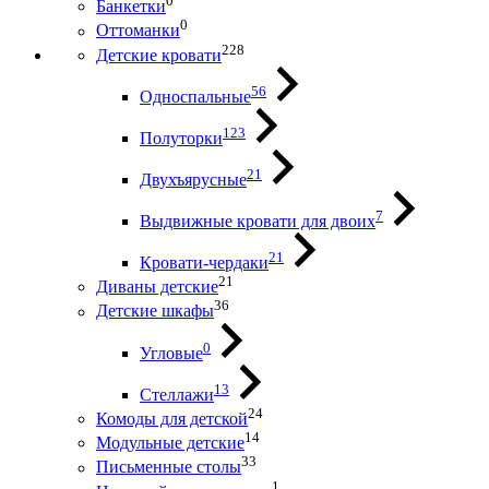
0
Банкетки
0
Оттоманки
228
Детские кровати
56
Односпальные
123
Полуторки
21
Двухъярусные
7
Выдвижные кровати для двоих
21
Кровати-чердаки
21
Диваны детские
36
Детские шкафы
0
Угловые
13
Стеллажи
24
Комоды для детской
14
Модульные детские
33
Письменные столы
1