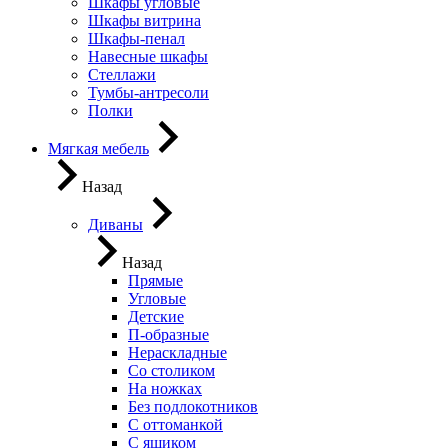
Шкафы угловые
Шкафы витрина
Шкафы-пенал
Навесные шкафы
Стеллажи
Тумбы-антресоли
Полки
Мягкая мебель
Назад
Диваны
Назад
Прямые
Угловые
Детские
П-образные
Нераскладные
Со столиком
На ножках
Без подлокотников
С оттоманкой
С ящиком