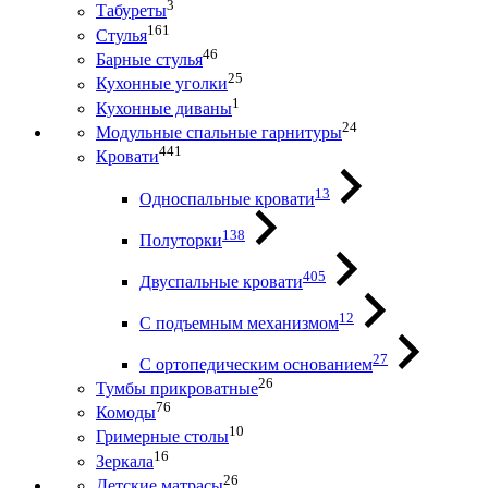
3
Табуреты
161
Стулья
46
Барные стулья
25
Кухонные уголки
1
Кухонные диваны
24
Модульные спальные гарнитуры
441
Кровати
13
Односпальные кровати
138
Полуторки
405
Двуспальные кровати
12
С подъемным механизмом
27
С ортопедическим основанием
26
Тумбы прикроватные
76
Комоды
10
Гримерные столы
16
Зеркала
26
Детские матрасы