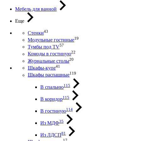
Мебель для ванной
Еще
43
Стенки
19
Модульные гостиные
57
Тумбы под ТV
22
Комоды в гостиную
20
Журнальные столы
41
Шкафы-купе
119
Шкафы распашные
115
В спальню
115
В коридор
114
В гостиную
35
Из МДФ
81
Из ЛДСП
17