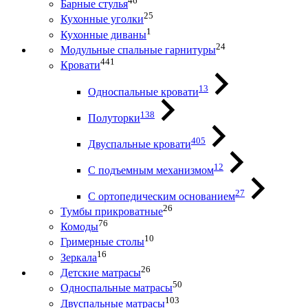
46
Барные стулья
25
Кухонные уголки
1
Кухонные диваны
24
Модульные спальные гарнитуры
441
Кровати
13
Односпальные кровати
138
Полуторки
405
Двуспальные кровати
12
С подъемным механизмом
27
С ортопедическим основанием
26
Тумбы прикроватные
76
Комоды
10
Гримерные столы
16
Зеркала
26
Детские матрасы
50
Односпальные матрасы
103
Двуспальные матрасы