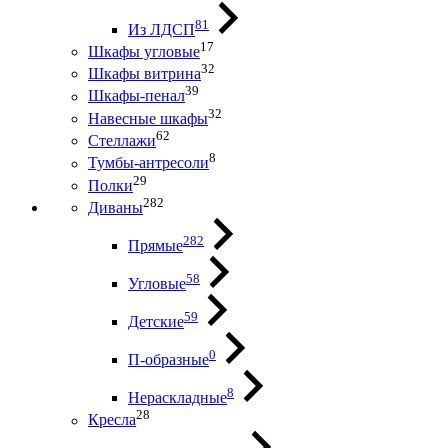
81
Из ЛДСП
17
Шкафы угловые
32
Шкафы витрина
39
Шкафы-пенал
32
Навесные шкафы
62
Стеллажи
8
Тумбы-антресоли
29
Полки
282
Диваны
282
Прямые
58
Угловые
59
Детские
0
П-образные
8
Нераскладные
28
Кресла