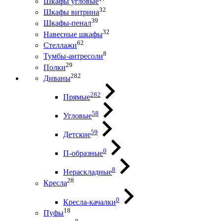
Шкафы угловые
32
Шкафы витрина
39
Шкафы-пенал
32
Навесные шкафы
62
Стеллажи
8
Тумбы-антресоли
29
Полки
282
Диваны
282
Прямые
58
Угловые
59
Детские
0
П-образные
8
Нераскладные
28
Кресла
0
Кресла-качалки
18
Пуфы