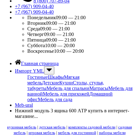
8 (800) 707-89-04
+7 (967) 909-04-40
+7 (967) 909-04-40
Понедельник
09:00 — 21:00
Вторник
09:00 — 21:00
Среда
09:00 — 21:00
Четверг
09:00 — 21:00
Пятница
09:00 — 21:00
Суббота
10:00 — 20:00
Воскресенье
10:00 — 20:00
Главная страница
Импорт YML
Гостиные
Шкафы
Мягкая
мебель
Детские
Кухни
Столы, стулья,
табуреты
Мебель для спальни
Матрасы
Мебель для
ванной
Мебель для прихожей
Домашний
офис
Мебель для сада
Meb-ural
Нижний модуль 3 ящика 600 АТР купить в интернет-
магазине...
кухонная мебель
|
детская мебель
|
комплекты садовой мебели
|
садовая
мебель
|
игровая мебель
|
мебель для гостинной
|
наборы мебели