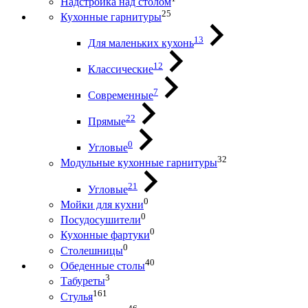
Надстройка над столом
25
Кухонные гарнитуры
13
Для маленьких кухонь
12
Классические
7
Современные
22
Прямые
0
Угловые
32
Модульные кухонные гарнитуры
21
Угловые
0
Мойки для кухни
0
Посудосушители
0
Кухонные фартуки
0
Столешницы
40
Обеденные столы
3
Табуреты
161
Стулья