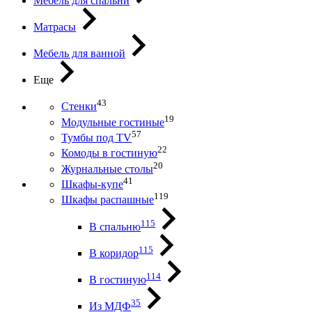
Мебель для спальни
Матрасы
Мебель для ванной
Еще
43
Стенки
19
Модульные гостиные
57
Тумбы под ТV
22
Комоды в гостиную
20
Журнальные столы
41
Шкафы-купе
119
Шкафы распашные
115
В спальню
115
В коридор
114
В гостиную
35
Из МДФ