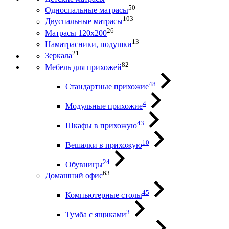
50
Односпальные матрасы
103
Двуспальные матрасы
26
Матрасы 120х200
13
Наматрасники, подушки
21
Зеркала
82
Мебель для прихожей
48
Стандартные прихожие
4
Модульные прихожие
43
Шкафы в прихожую
10
Вешалки в прихожую
24
Обувницы
63
Домашний офис
45
Компьютерные столы
3
Тумба с ящиками