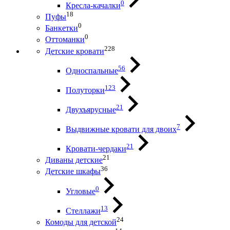
0
Кресла-качалки
18
Пуфы
0
Банкетки
0
Оттоманки
228
Детские кровати
56
Односпальные
123
Полуторки
21
Двухъярусные
7
Выдвижные кровати для двоих
21
Кровати-чердаки
21
Диваны детские
36
Детские шкафы
0
Угловые
13
Стеллажи
24
Комоды для детской