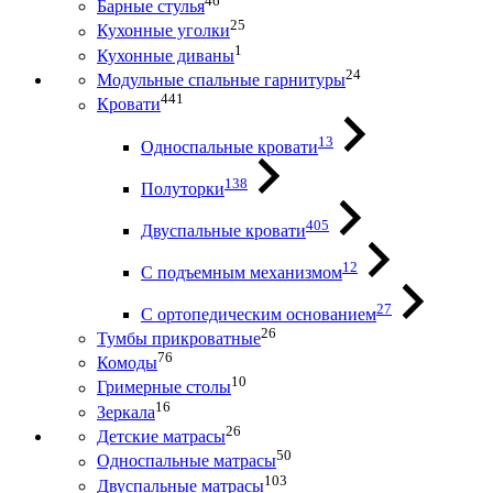
46
Барные стулья
25
Кухонные уголки
1
Кухонные диваны
24
Модульные спальные гарнитуры
441
Кровати
13
Односпальные кровати
138
Полуторки
405
Двуспальные кровати
12
С подъемным механизмом
27
С ортопедическим основанием
26
Тумбы прикроватные
76
Комоды
10
Гримерные столы
16
Зеркала
26
Детские матрасы
50
Односпальные матрасы
103
Двуспальные матрасы