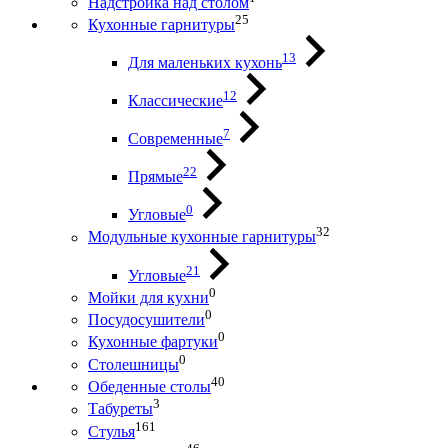
Надстройка над столом
25
Кухонные гарнитуры
13
Для маленьких кухонь
12
Классические
7
Современные
22
Прямые
0
Угловые
32
Модульные кухонные гарнитуры
21
Угловые
0
Мойки для кухни
0
Посудосушители
0
Кухонные фартуки
0
Столешницы
40
Обеденные столы
3
Табуреты
161
Стулья