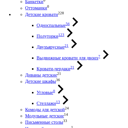
0
Банкетки
0
Оттоманки
228
Детские кровати
56
Односпальные
123
Полуторки
21
Двухъярусные
7
Выдвижные кровати для двоих
21
Кровати-чердаки
21
Диваны детские
36
Детские шкафы
0
Угловые
13
Стеллажи
24
Комоды для детской
14
Модульные детские
33
Письменные столы
1