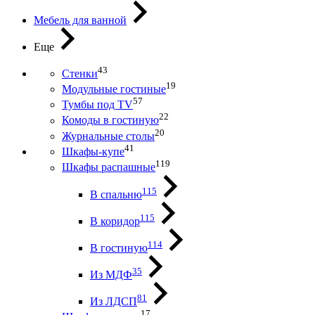
Мебель для ванной
Еще
43
Стенки
19
Модульные гостиные
57
Тумбы под ТV
22
Комоды в гостиную
20
Журнальные столы
41
Шкафы-купе
119
Шкафы распашные
115
В спальню
115
В коридор
114
В гостиную
35
Из МДФ
81
Из ЛДСП
17