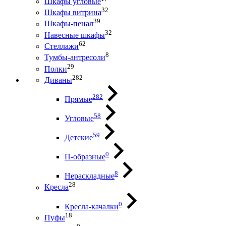
Шкафы угловые
32
Шкафы витрина
39
Шкафы-пенал
32
Навесные шкафы
62
Стеллажи
8
Тумбы-антресоли
29
Полки
282
Диваны
282
Прямые
58
Угловые
59
Детские
0
П-образные
8
Нераскладные
28
Кресла
0
Кресла-качалки
18
Пуфы