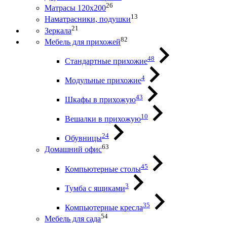
26
Матрасы 120х200
13
Наматрасники, подушки
21
Зеркала
82
Мебель для прихожей
48
Стандартные прихожие
4
Модульные прихожие
43
Шкафы в прихожую
10
Вешалки в прихожую
24
Обувницы
63
Домашний офис
45
Компьютерные столы
3
Тумба с ящиками
35
Компьютерные кресла
54
Мебель для сада