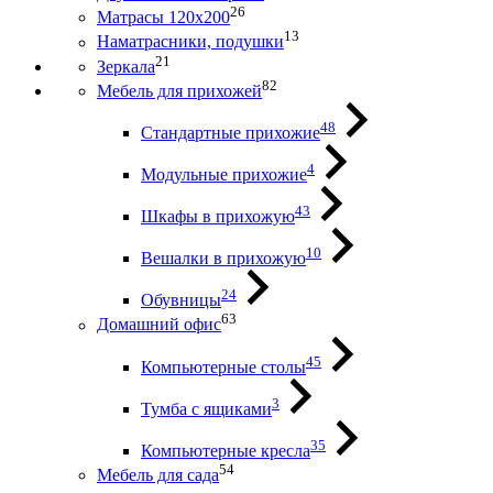
26
Матрасы 120х200
13
Наматрасники, подушки
21
Зеркала
82
Мебель для прихожей
48
Стандартные прихожие
4
Модульные прихожие
43
Шкафы в прихожую
10
Вешалки в прихожую
24
Обувницы
63
Домашний офис
45
Компьютерные столы
3
Тумба с ящиками
35
Компьютерные кресла
54
Мебель для сада