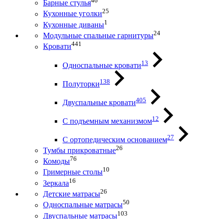
46
Барные стулья
25
Кухонные уголки
1
Кухонные диваны
24
Модульные спальные гарнитуры
441
Кровати
13
Односпальные кровати
138
Полуторки
405
Двуспальные кровати
12
С подъемным механизмом
27
С ортопедическим основанием
26
Тумбы прикроватные
76
Комоды
10
Гримерные столы
16
Зеркала
26
Детские матрасы
50
Односпальные матрасы
103
Двуспальные матрасы