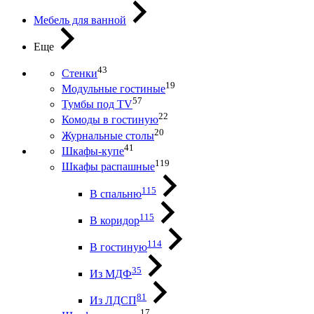
Мебель для ванной
Еще
43
Стенки
19
Модульные гостиные
57
Тумбы под ТV
22
Комоды в гостиную
20
Журнальные столы
41
Шкафы-купе
119
Шкафы распашные
115
В спальню
115
В коридор
114
В гостиную
35
Из МДФ
81
Из ЛДСП
17