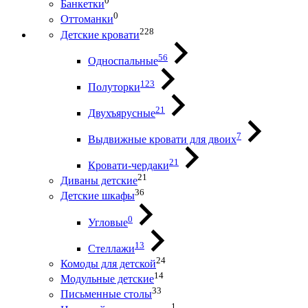
0
Банкетки
0
Оттоманки
228
Детские кровати
56
Односпальные
123
Полуторки
21
Двухъярусные
7
Выдвижные кровати для двоих
21
Кровати-чердаки
21
Диваны детские
36
Детские шкафы
0
Угловые
13
Стеллажи
24
Комоды для детской
14
Модульные детские
33
Письменные столы
1