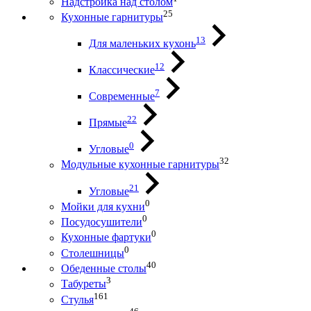
Надстройка над столом
25
Кухонные гарнитуры
13
Для маленьких кухонь
12
Классические
7
Современные
22
Прямые
0
Угловые
32
Модульные кухонные гарнитуры
21
Угловые
0
Мойки для кухни
0
Посудосушители
0
Кухонные фартуки
0
Столешницы
40
Обеденные столы
3
Табуреты
161
Стулья