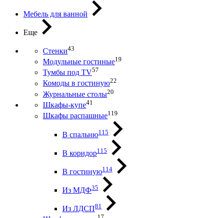
Мебель для ванной
Еще
43
Стенки
19
Модульные гостиные
57
Тумбы под ТV
22
Комоды в гостиную
20
Журнальные столы
41
Шкафы-купе
119
Шкафы распашные
115
В спальню
115
В коридор
114
В гостиную
35
Из МДФ
81
Из ЛДСП
17