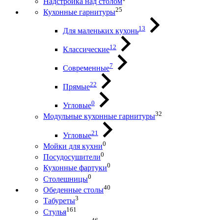
Надстройка над столом
25
Кухонные гарнитуры
13
Для маленьких кухонь
12
Классические
7
Современные
22
Прямые
0
Угловые
32
Модульные кухонные гарнитуры
21
Угловые
0
Мойки для кухни
0
Посудосушители
0
Кухонные фартуки
0
Столешницы
40
Обеденные столы
3
Табуреты
161
Стулья