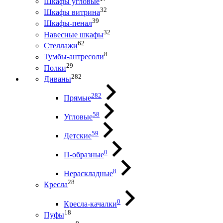
Шкафы угловые
32
Шкафы витрина
39
Шкафы-пенал
32
Навесные шкафы
62
Стеллажи
8
Тумбы-антресоли
29
Полки
282
Диваны
282
Прямые
58
Угловые
59
Детские
0
П-образные
8
Нераскладные
28
Кресла
0
Кресла-качалки
18
Пуфы