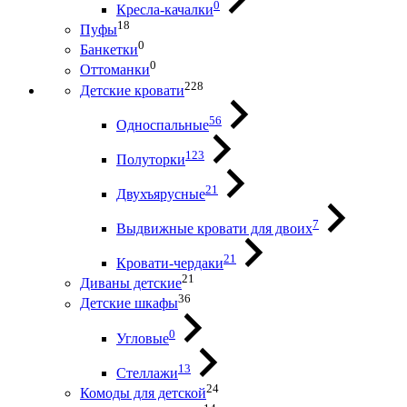
0
Кресла-качалки
18
Пуфы
0
Банкетки
0
Оттоманки
228
Детские кровати
56
Односпальные
123
Полуторки
21
Двухъярусные
7
Выдвижные кровати для двоих
21
Кровати-чердаки
21
Диваны детские
36
Детские шкафы
0
Угловые
13
Стеллажи
24
Комоды для детской