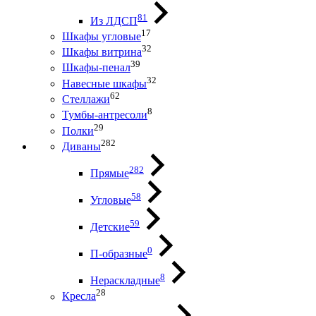
81
Из ЛДСП
17
Шкафы угловые
32
Шкафы витрина
39
Шкафы-пенал
32
Навесные шкафы
62
Стеллажи
8
Тумбы-антресоли
29
Полки
282
Диваны
282
Прямые
58
Угловые
59
Детские
0
П-образные
8
Нераскладные
28
Кресла