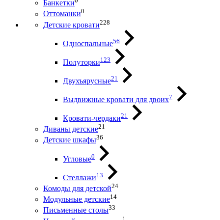
0
Банкетки
0
Оттоманки
228
Детские кровати
56
Односпальные
123
Полуторки
21
Двухъярусные
7
Выдвижные кровати для двоих
21
Кровати-чердаки
21
Диваны детские
36
Детские шкафы
0
Угловые
13
Стеллажи
24
Комоды для детской
14
Модульные детские
33
Письменные столы
1