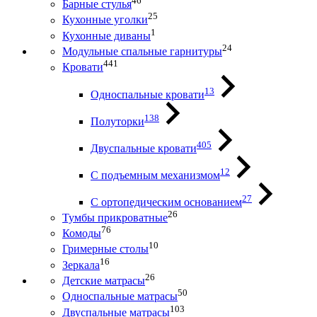
46
Барные стулья
25
Кухонные уголки
1
Кухонные диваны
24
Модульные спальные гарнитуры
441
Кровати
13
Односпальные кровати
138
Полуторки
405
Двуспальные кровати
12
С подъемным механизмом
27
С ортопедическим основанием
26
Тумбы прикроватные
76
Комоды
10
Гримерные столы
16
Зеркала
26
Детские матрасы
50
Односпальные матрасы
103
Двуспальные матрасы