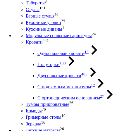
3
Табуреты
161
Стулья
46
Барные стулья
25
Кухонные уголки
1
Кухонные диваны
24
Модульные спальные гарнитуры
441
Кровати
13
Односпальные кровати
138
Полуторки
405
Двуспальные кровати
12
С подъемным механизмом
27
С ортопедическим основанием
26
Тумбы прикроватные
76
Комоды
10
Гримерные столы
16
Зеркала
26
Детские матрасы