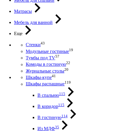
Мебель для спальни
Матрасы
Мебель для ванной
Еще
43
Стенки
19
Модульные гостиные
57
Тумбы под ТV
22
Комоды в гостиную
20
Журнальные столы
41
Шкафы-купе
119
Шкафы распашные
115
В спальню
115
В коридор
114
В гостиную
35
Из МДФ