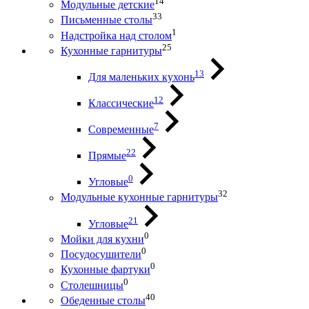
14
Модульные детские
33
Письменные столы
1
Надстройка над столом
25
Кухонные гарнитуры
13
Для маленьких кухонь
12
Классические
7
Современные
22
Прямые
0
Угловые
32
Модульные кухонные гарнитуры
21
Угловые
0
Мойки для кухни
0
Посудосушители
0
Кухонные фартуки
0
Столешницы
40
Обеденные столы