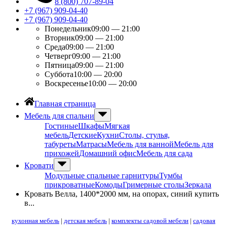
8 (800) 707-89-04
+7 (967) 909-04-40
+7 (967) 909-04-40
Понедельник
09:00 — 21:00
Вторник
09:00 — 21:00
Среда
09:00 — 21:00
Четверг
09:00 — 21:00
Пятница
09:00 — 21:00
Суббота
10:00 — 20:00
Воскресенье
10:00 — 20:00
Главная страница
Мебель для спальни
Гостиные
Шкафы
Мягкая
мебель
Детские
Кухни
Столы, стулья,
табуреты
Матрасы
Мебель для ванной
Мебель для
прихожей
Домашний офис
Мебель для сада
Кровати
Модульные спальные гарнитуры
Тумбы
прикроватные
Комоды
Гримерные столы
Зеркала
Кровать Велла, 1400*2000 мм, на опорах, синий купить
в...
кухонная мебель
|
детская мебель
|
комплекты садовой мебели
|
садовая