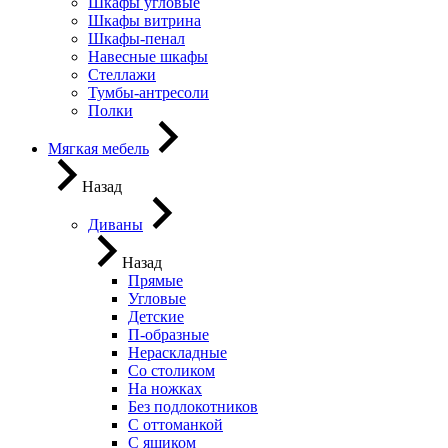
Шкафы угловые
Шкафы витрина
Шкафы-пенал
Навесные шкафы
Стеллажи
Тумбы-антресоли
Полки
Мягкая мебель
Назад
Диваны
Назад
Прямые
Угловые
Детские
П-образные
Нераскладные
Со столиком
На ножках
Без подлокотников
С оттоманкой
С ящиком