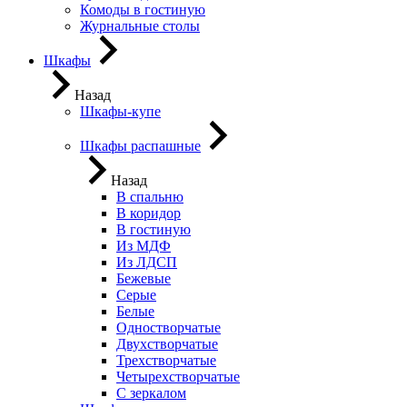
Комоды в гостиную
Журнальные столы
Шкафы
Назад
Шкафы-купе
Шкафы распашные
Назад
В спальню
В коридор
В гостиную
Из МДФ
Из ЛДСП
Бежевые
Серые
Белые
Одностворчатые
Двухстворчатые
Трехстворчатые
Четырехстворчатые
С зеркалом