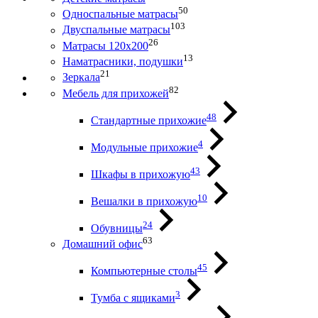
50
Односпальные матрасы
103
Двуспальные матрасы
26
Матрасы 120х200
13
Наматрасники, подушки
21
Зеркала
82
Мебель для прихожей
48
Стандартные прихожие
4
Модульные прихожие
43
Шкафы в прихожую
10
Вешалки в прихожую
24
Обувницы
63
Домашний офис
45
Компьютерные столы
3
Тумба с ящиками