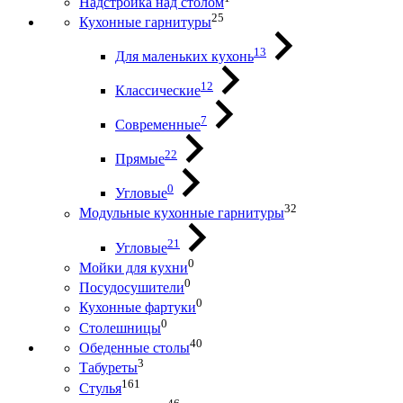
Надстройка над столом
25
Кухонные гарнитуры
13
Для маленьких кухонь
12
Классические
7
Современные
22
Прямые
0
Угловые
32
Модульные кухонные гарнитуры
21
Угловые
0
Мойки для кухни
0
Посудосушители
0
Кухонные фартуки
0
Столешницы
40
Обеденные столы
3
Табуреты
161
Стулья