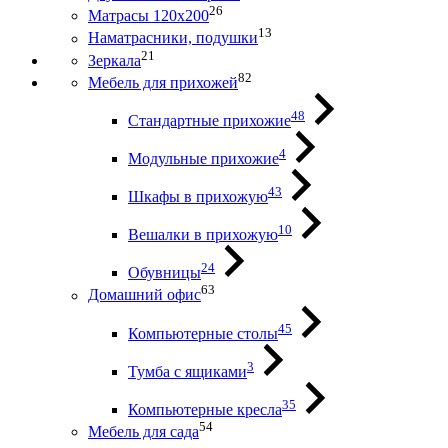
26
Матрасы 120х200
13
Наматрасники, подушки
21
Зеркала
82
Мебель для прихожей
48
Стандартные прихожие
4
Модульные прихожие
43
Шкафы в прихожую
10
Вешалки в прихожую
24
Обувницы
63
Домашний офис
45
Компьютерные столы
3
Тумба с ящиками
35
Компьютерные кресла
54
Мебель для сада