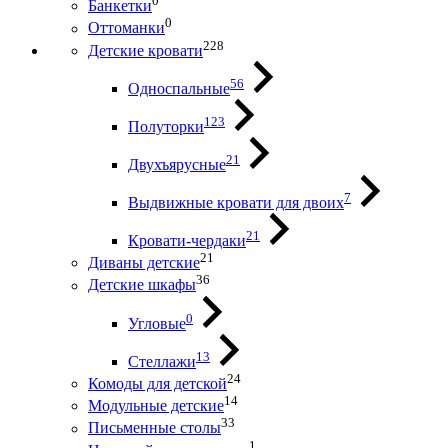
0
Банкетки
0
Оттоманки
228
Детские кровати
56
Односпальные
123
Полуторки
21
Двухъярусные
7
Выдвижные кровати для двоих
21
Кровати-чердаки
21
Диваны детские
36
Детские шкафы
0
Угловые
13
Стеллажи
24
Комоды для детской
14
Модульные детские
33
Письменные столы
1