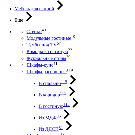
Мебель для ванной
Еще
43
Стенки
19
Модульные гостиные
57
Тумбы под ТV
22
Комоды в гостиную
20
Журнальные столы
41
Шкафы-купе
119
Шкафы распашные
115
В спальню
115
В коридор
114
В гостиную
35
Из МДФ
81
Из ЛДСП
17