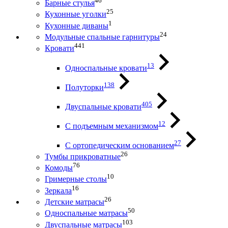
46
Барные стулья
25
Кухонные уголки
1
Кухонные диваны
24
Модульные спальные гарнитуры
441
Кровати
13
Односпальные кровати
138
Полуторки
405
Двуспальные кровати
12
С подъемным механизмом
27
С ортопедическим основанием
26
Тумбы прикроватные
76
Комоды
10
Гримерные столы
16
Зеркала
26
Детские матрасы
50
Односпальные матрасы
103
Двуспальные матрасы