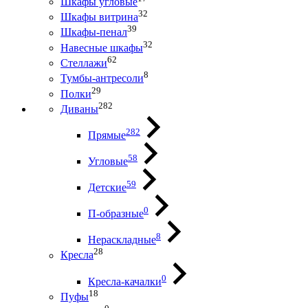
Шкафы угловые
32
Шкафы витрина
39
Шкафы-пенал
32
Навесные шкафы
62
Стеллажи
8
Тумбы-антресоли
29
Полки
282
Диваны
282
Прямые
58
Угловые
59
Детские
0
П-образные
8
Нераскладные
28
Кресла
0
Кресла-качалки
18
Пуфы