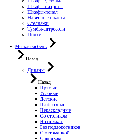
Шкафы угловые
Шкафы витрина
Шкафы-пенал
Навесные шкафы
Стеллажи
Тумбы-антресоли
Полки
Мягкая мебель
Назад
Диваны
Назад
Прямые
Угловые
Детские
П-образные
Нераскладные
Со столиком
На ножках
Без подлокотников
С оттоманкой
С ящиком