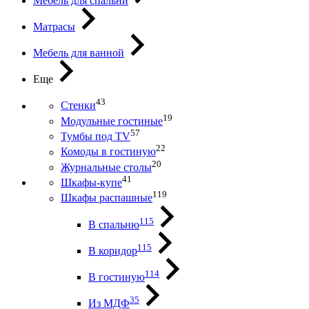
Мебель для спальни
Матрасы
Мебель для ванной
Еще
43
Стенки
19
Модульные гостиные
57
Тумбы под ТV
22
Комоды в гостиную
20
Журнальные столы
41
Шкафы-купе
119
Шкафы распашные
115
В спальню
115
В коридор
114
В гостиную
35
Из МДФ