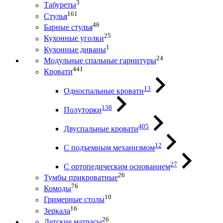
3
Табуреты
161
Стулья
46
Барные стулья
25
Кухонные уголки
1
Кухонные диваны
24
Модульные спальные гарнитуры
441
Кровати
13
Односпальные кровати
138
Полуторки
405
Двуспальные кровати
12
С подъемным механизмом
27
С ортопедическим основанием
26
Тумбы прикроватные
76
Комоды
10
Гримерные столы
16
Зеркала
26
Детские матрасы