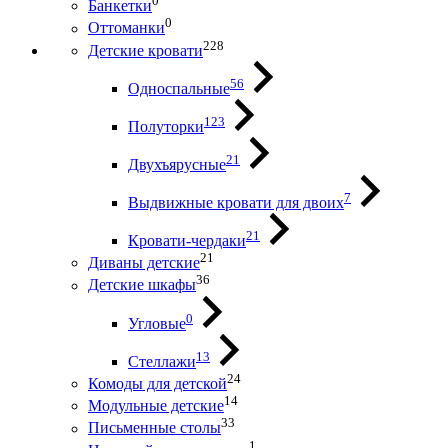
0
Банкетки
0
Оттоманки
228
Детские кровати
56
Односпальные
123
Полуторки
21
Двухъярусные
7
Выдвижные кровати для двоих
21
Кровати-чердаки
21
Диваны детские
36
Детские шкафы
0
Угловые
13
Стеллажи
24
Комоды для детской
14
Модульные детские
33
Письменные столы
1