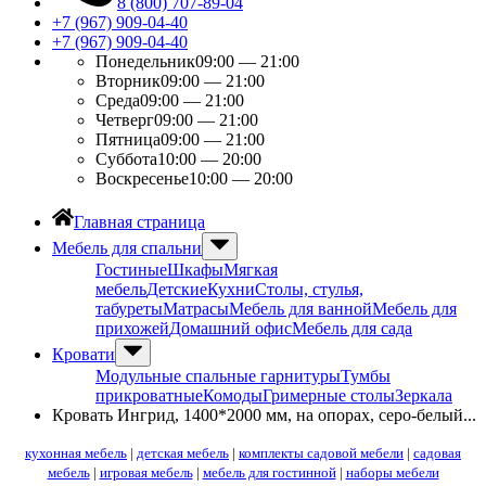
8 (800) 707-89-04
+7 (967) 909-04-40
+7 (967) 909-04-40
Понедельник
09:00 — 21:00
Вторник
09:00 — 21:00
Среда
09:00 — 21:00
Четверг
09:00 — 21:00
Пятница
09:00 — 21:00
Суббота
10:00 — 20:00
Воскресенье
10:00 — 20:00
Главная страница
Мебель для спальни
Гостиные
Шкафы
Мягкая
мебель
Детские
Кухни
Столы, стулья,
табуреты
Матрасы
Мебель для ванной
Мебель для
прихожей
Домашний офис
Мебель для сада
Кровати
Модульные спальные гарнитуры
Тумбы
прикроватные
Комоды
Гримерные столы
Зеркала
Кровать Ингрид, 1400*2000 мм, на опорах, серо-белый...
кухонная мебель
|
детская мебель
|
комплекты садовой мебели
|
садовая
мебель
|
игровая мебель
|
мебель для гостинной
|
наборы мебели