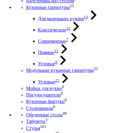
Надстройка над столом
25
Кухонные гарнитуры
13
Для маленьких кухонь
12
Классические
7
Современные
22
Прямые
0
Угловые
32
Модульные кухонные гарнитуры
21
Угловые
0
Мойки для кухни
0
Посудосушители
0
Кухонные фартуки
0
Столешницы
40
Обеденные столы
3
Табуреты
161
Стулья