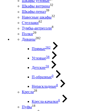
Шкафы угловые
32
Шкафы витрина
39
Шкафы-пенал
32
Навесные шкафы
62
Стеллажи
8
Тумбы-антресоли
29
Полки
282
Диваны
282
Прямые
58
Угловые
59
Детские
0
П-образные
8
Нераскладные
28
Кресла
0
Кресла-качалки
18
Пуфы