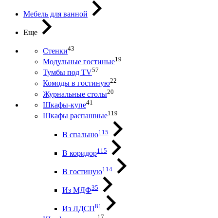
Мебель для ванной
Еще
43
Стенки
19
Модульные гостиные
57
Тумбы под ТV
22
Комоды в гостиную
20
Журнальные столы
41
Шкафы-купе
119
Шкафы распашные
115
В спальню
115
В коридор
114
В гостиную
35
Из МДФ
81
Из ЛДСП
17