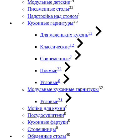
14
Модульные детские
33
Письменные столы
1
Надстройка над столом
25
Кухонные гарнитуры
13
Для маленьких кухонь
12
Классические
7
Современные
22
Прямые
0
Угловые
32
Модульные кухонные гарнитуры
21
Угловые
0
Мойки для кухни
0
Посудосушители
0
Кухонные фартуки
0
Столешницы
40
Обеденные столы