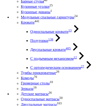
46
Барные стулья
25
Кухонные уголки
1
Кухонные диваны
24
Модульные спальные гарнитуры
441
Кровати
13
Односпальные кровати
138
Полуторки
405
Двуспальные кровати
12
С подъемным механизмом
27
С ортопедическим основанием
26
Тумбы прикроватные
76
Комоды
10
Гримерные столы
16
Зеркала
26
Детские матрасы
50
Односпальные матрасы
103
Двуспальные матрасы