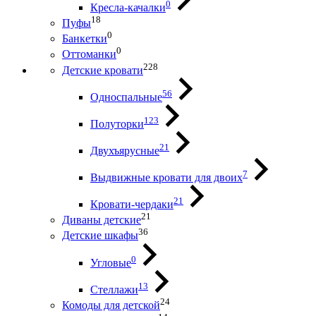
0
Кресла-качалки
18
Пуфы
0
Банкетки
0
Оттоманки
228
Детские кровати
56
Односпальные
123
Полуторки
21
Двухъярусные
7
Выдвижные кровати для двоих
21
Кровати-чердаки
21
Диваны детские
36
Детские шкафы
0
Угловые
13
Стеллажи
24
Комоды для детской