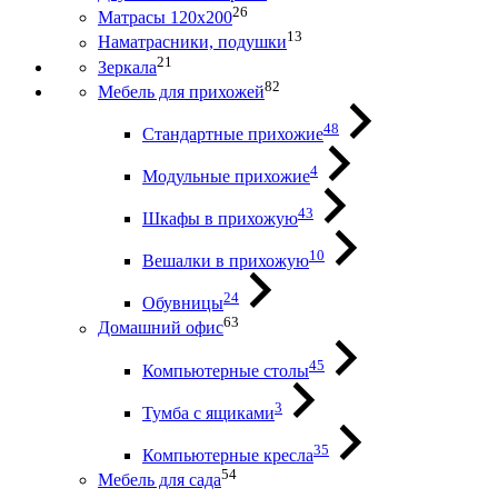
26
Матрасы 120х200
13
Наматрасники, подушки
21
Зеркала
82
Мебель для прихожей
48
Стандартные прихожие
4
Модульные прихожие
43
Шкафы в прихожую
10
Вешалки в прихожую
24
Обувницы
63
Домашний офис
45
Компьютерные столы
3
Тумба с ящиками
35
Компьютерные кресла
54
Мебель для сада