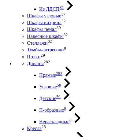
81
Из ЛДСП
17
Шкафы угловые
32
Шкафы витрина
39
Шкафы-пенал
32
Навесные шкафы
62
Стеллажи
8
Тумбы-антресоли
29
Полки
282
Диваны
282
Прямые
58
Угловые
59
Детские
0
П-образные
8
Нераскладные
28
Кресла