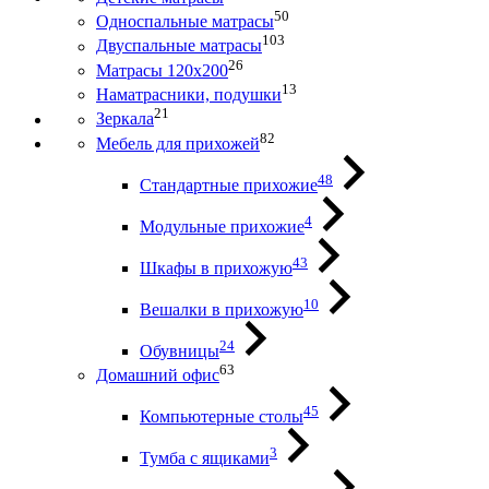
50
Односпальные матрасы
103
Двуспальные матрасы
26
Матрасы 120х200
13
Наматрасники, подушки
21
Зеркала
82
Мебель для прихожей
48
Стандартные прихожие
4
Модульные прихожие
43
Шкафы в прихожую
10
Вешалки в прихожую
24
Обувницы
63
Домашний офис
45
Компьютерные столы
3
Тумба с ящиками