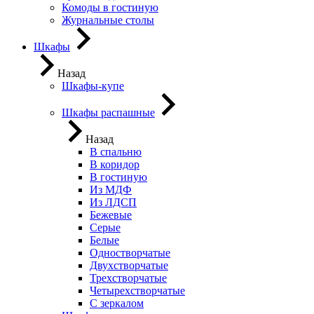
Комоды в гостиную
Журнальные столы
Шкафы
Назад
Шкафы-купе
Шкафы распашные
Назад
В спальню
В коридор
В гостиную
Из МДФ
Из ЛДСП
Бежевые
Серые
Белые
Одностворчатые
Двухстворчатые
Трехстворчатые
Четырехстворчатые
С зеркалом