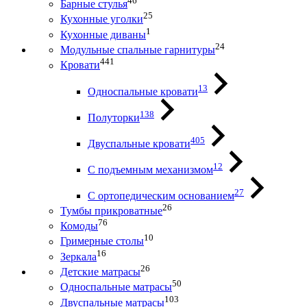
46
Барные стулья
25
Кухонные уголки
1
Кухонные диваны
24
Модульные спальные гарнитуры
441
Кровати
13
Односпальные кровати
138
Полуторки
405
Двуспальные кровати
12
С подъемным механизмом
27
С ортопедическим основанием
26
Тумбы прикроватные
76
Комоды
10
Гримерные столы
16
Зеркала
26
Детские матрасы
50
Односпальные матрасы
103
Двуспальные матрасы