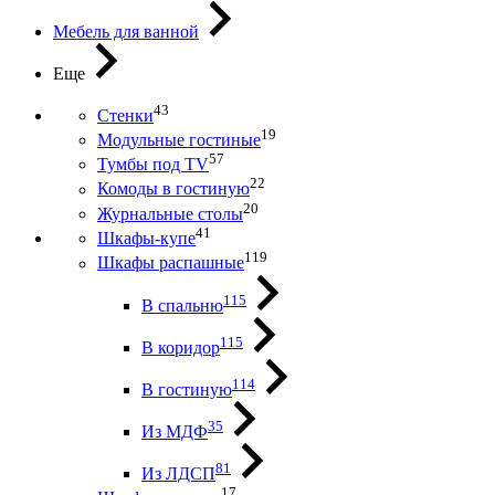
Мебель для ванной
Еще
43
Стенки
19
Модульные гостиные
57
Тумбы под ТV
22
Комоды в гостиную
20
Журнальные столы
41
Шкафы-купе
119
Шкафы распашные
115
В спальню
115
В коридор
114
В гостиную
35
Из МДФ
81
Из ЛДСП
17