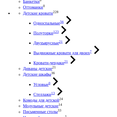
0
Банкетки
0
Оттоманки
228
Детские кровати
56
Односпальные
123
Полуторки
21
Двухъярусные
7
Выдвижные кровати для двоих
21
Кровати-чердаки
21
Диваны детские
36
Детские шкафы
0
Угловые
13
Стеллажи
24
Комоды для детской
14
Модульные детские
33
Письменные столы
1