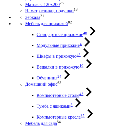
26
Матрасы 120х200
13
Наматрасники, подушки
21
Зеркала
82
Мебель для прихожей
48
Стандартные прихожие
4
Модульные прихожие
43
Шкафы в прихожую
10
Вешалки в прихожую
24
Обувницы
63
Домашний офис
45
Компьютерные столы
3
Тумба с ящиками
35
Компьютерные кресла
54
Мебель для сада