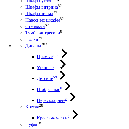
Шкафы угловые
32
Шкафы витрина
39
Шкафы-пенал
32
Навесные шкафы
62
Стеллажи
8
Тумбы-антресоли
29
Полки
282
Диваны
282
Прямые
58
Угловые
59
Детские
0
П-образные
8
Нераскладные
28
Кресла
0
Кресла-качалки
18
Пуфы