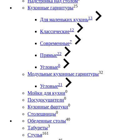
Надстройка над столом
25
Кухонные гарнитуры
13
Для маленьких кухонь
12
Классические
7
Современные
22
Прямые
0
Угловые
32
Модульные кухонные гарнитуры
21
Угловые
0
Мойки для кухни
0
Посудосушители
0
Кухонные фартуки
0
Столешницы
40
Обеденные столы
3
Табуреты
161
Стулья