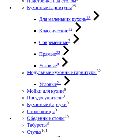
Надстройка над столом
25
Кухонные гарнитуры
13
Для маленьких кухонь
12
Классические
7
Современные
22
Прямые
0
Угловые
32
Модульные кухонные гарнитуры
21
Угловые
0
Мойки для кухни
0
Посудосушители
0
Кухонные фартуки
0
Столешницы
40
Обеденные столы
3
Табуреты
161
Стулья