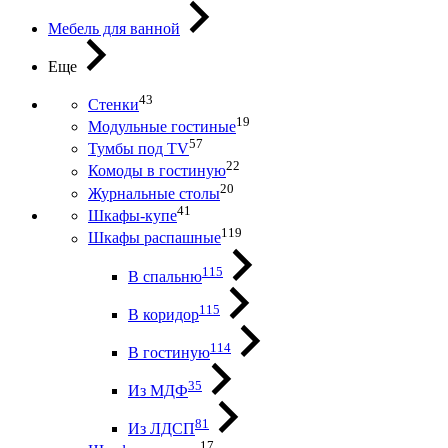
Мебель для ванной
Еще
43
Стенки
19
Модульные гостиные
57
Тумбы под ТV
22
Комоды в гостиную
20
Журнальные столы
41
Шкафы-купе
119
Шкафы распашные
115
В спальню
115
В коридор
114
В гостиную
35
Из МДФ
81
Из ЛДСП
17