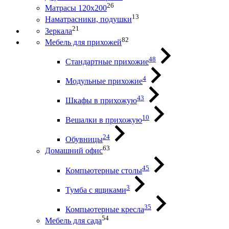
26
Матрасы 120х200
13
Наматрасники, подушки
21
Зеркала
82
Мебель для прихожей
48
Стандартные прихожие
4
Модульные прихожие
43
Шкафы в прихожую
10
Вешалки в прихожую
24
Обувницы
63
Домашний офис
45
Компьютерные столы
3
Тумба с ящиками
35
Компьютерные кресла
54
Мебель для сада