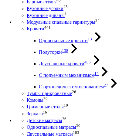
46
Барные стулья
25
Кухонные уголки
1
Кухонные диваны
24
Модульные спальные гарнитуры
441
Кровати
13
Односпальные кровати
138
Полуторки
405
Двуспальные кровати
12
С подъемным механизмом
27
С ортопедическим основанием
26
Тумбы прикроватные
76
Комоды
10
Гримерные столы
16
Зеркала
26
Детские матрасы
50
Односпальные матрасы
103
Двуспальные матрасы