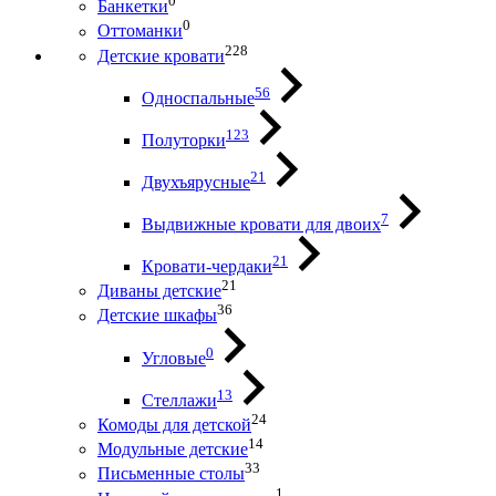
0
Банкетки
0
Оттоманки
228
Детские кровати
56
Односпальные
123
Полуторки
21
Двухъярусные
7
Выдвижные кровати для двоих
21
Кровати-чердаки
21
Диваны детские
36
Детские шкафы
0
Угловые
13
Стеллажи
24
Комоды для детской
14
Модульные детские
33
Письменные столы
1