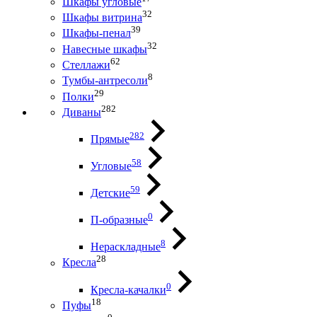
Шкафы угловые
32
Шкафы витрина
39
Шкафы-пенал
32
Навесные шкафы
62
Стеллажи
8
Тумбы-антресоли
29
Полки
282
Диваны
282
Прямые
58
Угловые
59
Детские
0
П-образные
8
Нераскладные
28
Кресла
0
Кресла-качалки
18
Пуфы