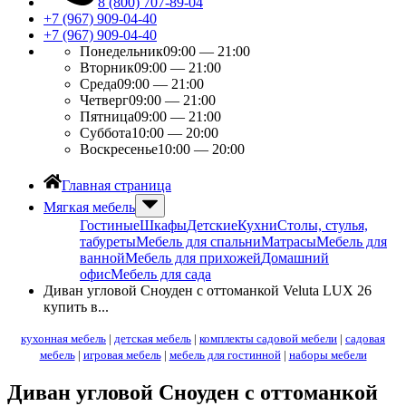
8 (800) 707-89-04
+7 (967) 909-04-40
+7 (967) 909-04-40
Понедельник
09:00 — 21:00
Вторник
09:00 — 21:00
Среда
09:00 — 21:00
Четверг
09:00 — 21:00
Пятница
09:00 — 21:00
Суббота
10:00 — 20:00
Воскресенье
10:00 — 20:00
Главная страница
Мягкая мебель
Гостиные
Шкафы
Детские
Кухни
Столы, стулья,
табуреты
Мебель для спальни
Матрасы
Мебель для
ванной
Мебель для прихожей
Домашний
офис
Мебель для сада
Диван угловой Сноуден с оттоманкой Veluta LUX 26
купить в...
кухонная мебель
|
детская мебель
|
комплекты садовой мебели
|
садовая
мебель
|
игровая мебель
|
мебель для гостинной
|
наборы мебели
Диван угловой Сноуден с оттоманкой