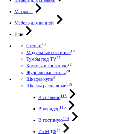
Мебель для спальни
Матрасы
Мебель для ванной
Еще
43
Стенки
19
Модульные гостиные
57
Тумбы под ТV
22
Комоды в гостиную
20
Журнальные столы
41
Шкафы-купе
119
Шкафы распашные
115
В спальню
115
В коридор
114
В гостиную
35
Из МДФ