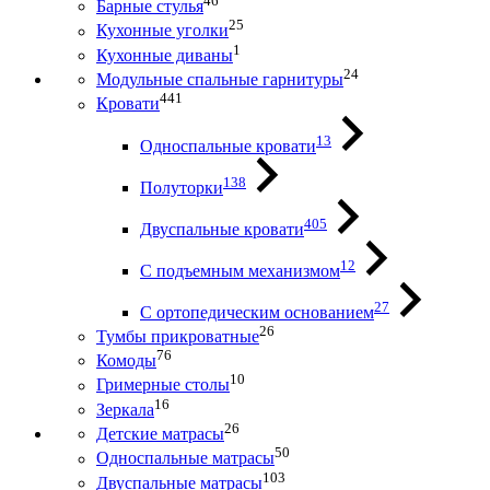
46
Барные стулья
25
Кухонные уголки
1
Кухонные диваны
24
Модульные спальные гарнитуры
441
Кровати
13
Односпальные кровати
138
Полуторки
405
Двуспальные кровати
12
С подъемным механизмом
27
С ортопедическим основанием
26
Тумбы прикроватные
76
Комоды
10
Гримерные столы
16
Зеркала
26
Детские матрасы
50
Односпальные матрасы
103
Двуспальные матрасы