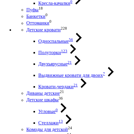
0
Кресла-качалки
18
Пуфы
0
Банкетки
0
Оттоманки
228
Детские кровати
56
Односпальные
123
Полуторки
21
Двухъярусные
7
Выдвижные кровати для двоих
21
Кровати-чердаки
21
Диваны детские
36
Детские шкафы
0
Угловые
13
Стеллажи
24
Комоды для детской