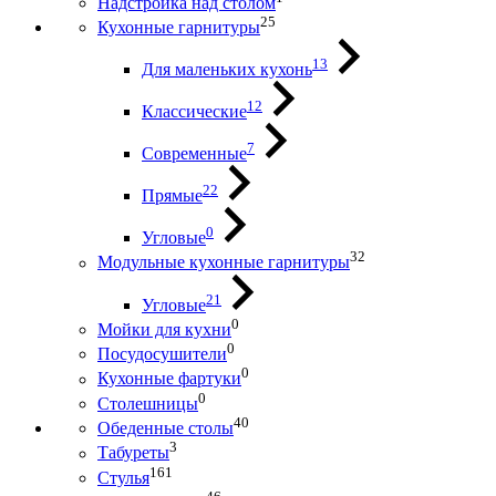
Надстройка над столом
25
Кухонные гарнитуры
13
Для маленьких кухонь
12
Классические
7
Современные
22
Прямые
0
Угловые
32
Модульные кухонные гарнитуры
21
Угловые
0
Мойки для кухни
0
Посудосушители
0
Кухонные фартуки
0
Столешницы
40
Обеденные столы
3
Табуреты
161
Стулья