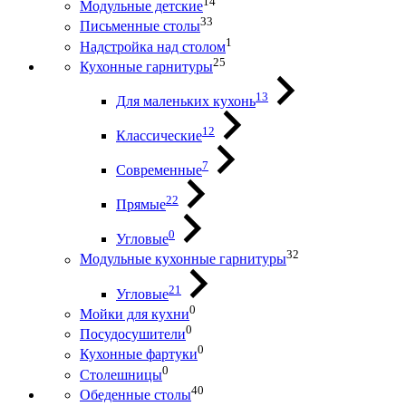
14
Модульные детские
33
Письменные столы
1
Надстройка над столом
25
Кухонные гарнитуры
13
Для маленьких кухонь
12
Классические
7
Современные
22
Прямые
0
Угловые
32
Модульные кухонные гарнитуры
21
Угловые
0
Мойки для кухни
0
Посудосушители
0
Кухонные фартуки
0
Столешницы
40
Обеденные столы