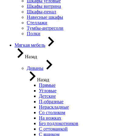
Шкафы угловые
Шкафы витрина
Шкафы-пенал
Навесные шкафы
Стеллажи
Тумбы-антресоли
Полки
Мягкая мебель
Назад
Диваны
Назад
Прямые
Угловые
Детские
П-образные
Нераскладные
Со столиком
На ножках
Без подлокотников
С оттоманкой
С ящиком