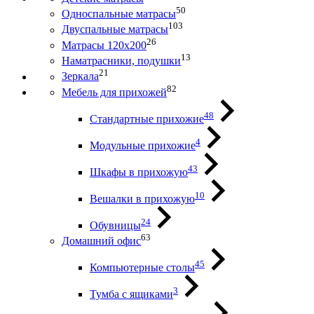
50
Односпальные матрасы
103
Двуспальные матрасы
26
Матрасы 120х200
13
Наматрасники, подушки
21
Зеркала
82
Мебель для прихожей
48
Стандартные прихожие
4
Модульные прихожие
43
Шкафы в прихожую
10
Вешалки в прихожую
24
Обувницы
63
Домашний офис
45
Компьютерные столы
3
Тумба с ящиками