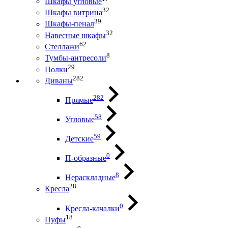
Шкафы угловые
32
Шкафы витрина
39
Шкафы-пенал
32
Навесные шкафы
62
Стеллажи
8
Тумбы-антресоли
29
Полки
282
Диваны
282
Прямые
58
Угловые
59
Детские
0
П-образные
8
Нераскладные
28
Кресла
0
Кресла-качалки
18
Пуфы