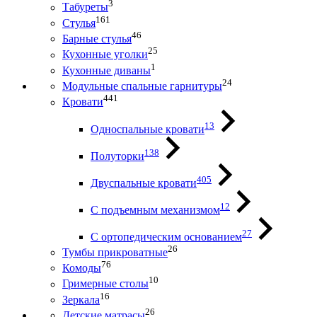
3
Табуреты
161
Стулья
46
Барные стулья
25
Кухонные уголки
1
Кухонные диваны
24
Модульные спальные гарнитуры
441
Кровати
13
Односпальные кровати
138
Полуторки
405
Двуспальные кровати
12
С подъемным механизмом
27
С ортопедическим основанием
26
Тумбы прикроватные
76
Комоды
10
Гримерные столы
16
Зеркала
26
Детские матрасы