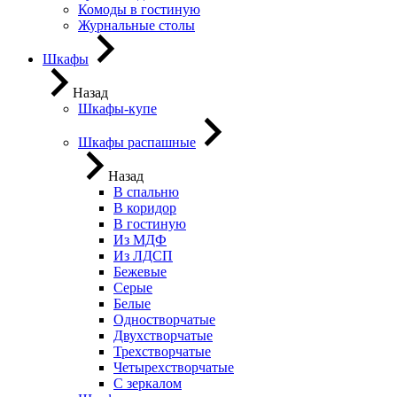
Комоды в гостиную
Журнальные столы
Шкафы
Назад
Шкафы-купе
Шкафы распашные
Назад
В спальню
В коридор
В гостиную
Из МДФ
Из ЛДСП
Бежевые
Серые
Белые
Одностворчатые
Двухстворчатые
Трехстворчатые
Четырехстворчатые
С зеркалом