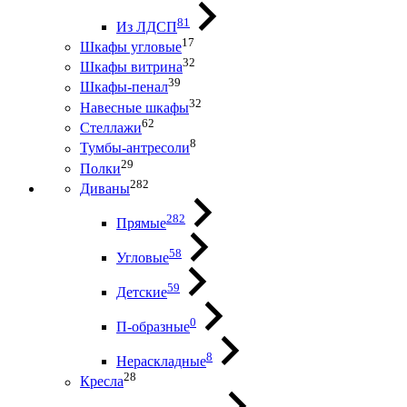
81
Из ЛДСП
17
Шкафы угловые
32
Шкафы витрина
39
Шкафы-пенал
32
Навесные шкафы
62
Стеллажи
8
Тумбы-антресоли
29
Полки
282
Диваны
282
Прямые
58
Угловые
59
Детские
0
П-образные
8
Нераскладные
28
Кресла