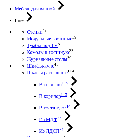
Мебель для ванной
Еще
43
Стенки
19
Модульные гостиные
57
Тумбы под ТV
22
Комоды в гостиную
20
Журнальные столы
41
Шкафы-купе
119
Шкафы распашные
115
В спальню
115
В коридор
114
В гостиную
35
Из МДФ
81
Из ЛДСП
17