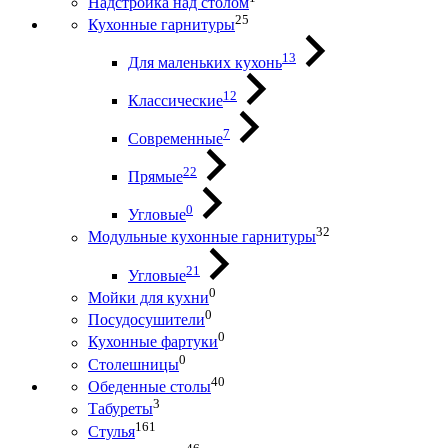
Надстройка над столом
25
Кухонные гарнитуры
13
Для маленьких кухонь
12
Классические
7
Современные
22
Прямые
0
Угловые
32
Модульные кухонные гарнитуры
21
Угловые
0
Мойки для кухни
0
Посудосушители
0
Кухонные фартуки
0
Столешницы
40
Обеденные столы
3
Табуреты
161
Стулья