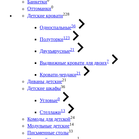
0
Банкетки
0
Оттоманки
228
Детские кровати
56
Односпальные
123
Полуторки
21
Двухъярусные
7
Выдвижные кровати для двоих
21
Кровати-чердаки
21
Диваны детские
36
Детские шкафы
0
Угловые
13
Стеллажи
24
Комоды для детской
14
Модульные детские
33
Письменные столы
1