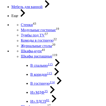
Мебель для ванной
Еще
43
Стенки
19
Модульные гостиные
57
Тумбы под ТV
22
Комоды в гостиную
20
Журнальные столы
41
Шкафы-купе
119
Шкафы распашные
115
В спальню
115
В коридор
114
В гостиную
35
Из МДФ
81
Из ЛДСП
17