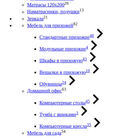
26
Матрасы 120х200
13
Наматрасники, подушки
21
Зеркала
82
Мебель для прихожей
48
Стандартные прихожие
4
Модульные прихожие
43
Шкафы в прихожую
10
Вешалки в прихожую
24
Обувницы
63
Домашний офис
45
Компьютерные столы
3
Тумба с ящиками
35
Компьютерные кресла
54
Мебель для сада