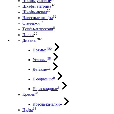
Шкафы угловые
32
Шкафы витрина
39
Шкафы-пенал
32
Навесные шкафы
62
Стеллажи
8
Тумбы-антресоли
29
Полки
282
Диваны
282
Прямые
58
Угловые
59
Детские
0
П-образные
8
Нераскладные
28
Кресла
0
Кресла-качалки
18
Пуфы