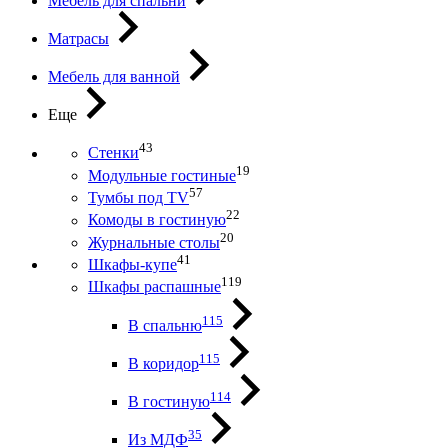
Мебель для спальни
Матрасы
Мебель для ванной
Еще
43
Стенки
19
Модульные гостиные
57
Тумбы под ТV
22
Комоды в гостиную
20
Журнальные столы
41
Шкафы-купе
119
Шкафы распашные
115
В спальню
115
В коридор
114
В гостиную
35
Из МДФ