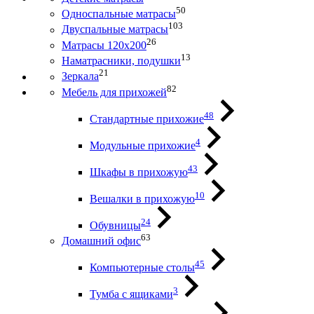
50
Односпальные матрасы
103
Двуспальные матрасы
26
Матрасы 120х200
13
Наматрасники, подушки
21
Зеркала
82
Мебель для прихожей
48
Стандартные прихожие
4
Модульные прихожие
43
Шкафы в прихожую
10
Вешалки в прихожую
24
Обувницы
63
Домашний офис
45
Компьютерные столы
3
Тумба с ящиками