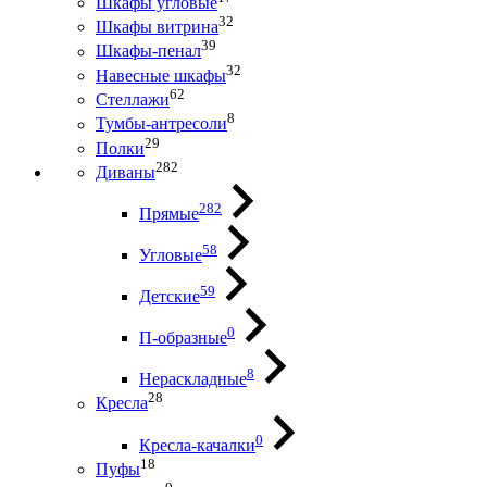
Шкафы угловые
32
Шкафы витрина
39
Шкафы-пенал
32
Навесные шкафы
62
Стеллажи
8
Тумбы-антресоли
29
Полки
282
Диваны
282
Прямые
58
Угловые
59
Детские
0
П-образные
8
Нераскладные
28
Кресла
0
Кресла-качалки
18
Пуфы