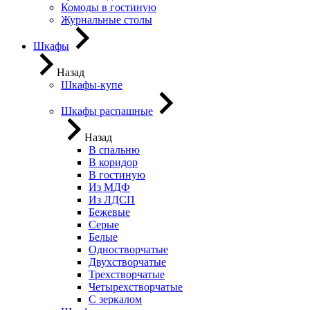
Комоды в гостиную
Журнальные столы
Шкафы
Назад
Шкафы-купе
Шкафы распашные
Назад
В спальню
В коридор
В гостиную
Из МДФ
Из ЛДСП
Бежевые
Серые
Белые
Одностворчатые
Двухстворчатые
Трехстворчатые
Четырехстворчатые
С зеркалом