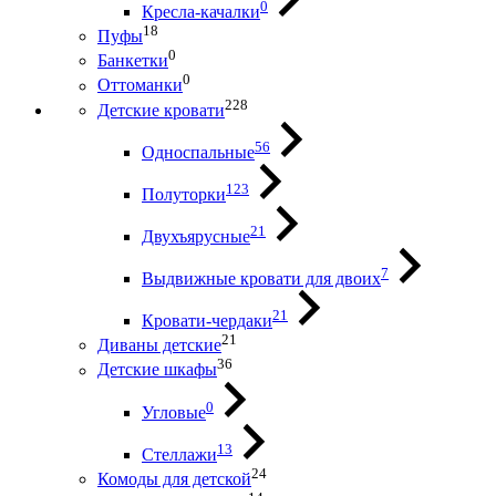
0
Кресла-качалки
18
Пуфы
0
Банкетки
0
Оттоманки
228
Детские кровати
56
Односпальные
123
Полуторки
21
Двухъярусные
7
Выдвижные кровати для двоих
21
Кровати-чердаки
21
Диваны детские
36
Детские шкафы
0
Угловые
13
Стеллажи
24
Комоды для детской