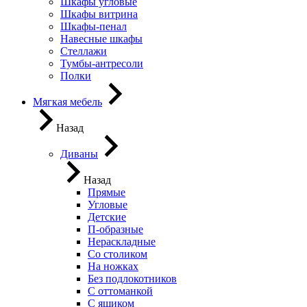
Шкафы угловые
Шкафы витрина
Шкафы-пенал
Навесные шкафы
Стеллажи
Тумбы-антресоли
Полки
Мягкая мебель
Назад
Диваны
Назад
Прямые
Угловые
Детские
П-образные
Нераскладные
Со столиком
На ножках
Без подлокотников
С оттоманкой
С ящиком