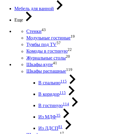
Мебель для ванной
Еще
43
Стенки
19
Модульные гостиные
57
Тумбы под ТV
22
Комоды в гостиную
20
Журнальные столы
41
Шкафы-купе
119
Шкафы распашные
115
В спальню
115
В коридор
114
В гостиную
35
Из МДФ
81
Из ЛДСП
17