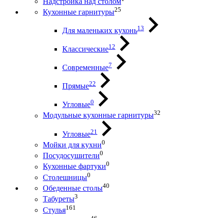
Надстройка над столом
25
Кухонные гарнитуры
13
Для маленьких кухонь
12
Классические
7
Современные
22
Прямые
0
Угловые
32
Модульные кухонные гарнитуры
21
Угловые
0
Мойки для кухни
0
Посудосушители
0
Кухонные фартуки
0
Столешницы
40
Обеденные столы
3
Табуреты
161
Стулья