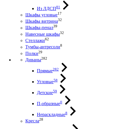
81
Из ЛДСП
17
Шкафы угловые
32
Шкафы витрина
39
Шкафы-пенал
32
Навесные шкафы
62
Стеллажи
8
Тумбы-антресоли
29
Полки
282
Диваны
282
Прямые
58
Угловые
59
Детские
0
П-образные
8
Нераскладные
28
Кресла