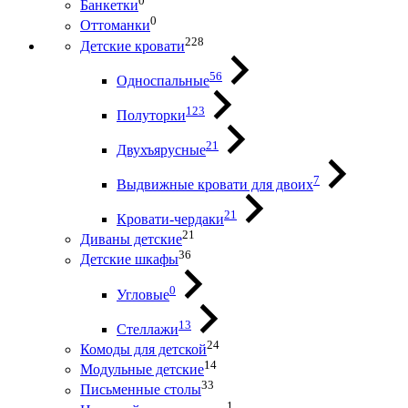
0
Банкетки
0
Оттоманки
228
Детские кровати
56
Односпальные
123
Полуторки
21
Двухъярусные
7
Выдвижные кровати для двоих
21
Кровати-чердаки
21
Диваны детские
36
Детские шкафы
0
Угловые
13
Стеллажи
24
Комоды для детской
14
Модульные детские
33
Письменные столы
1