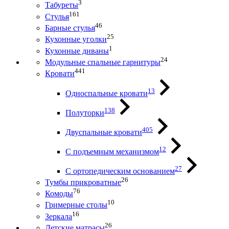
3
Табуреты
161
Стулья
46
Барные стулья
25
Кухонные уголки
1
Кухонные диваны
24
Модульные спальные гарнитуры
441
Кровати
13
Односпальные кровати
138
Полуторки
405
Двуспальные кровати
12
С подъемным механизмом
27
С ортопедическим основанием
26
Тумбы прикроватные
76
Комоды
10
Гримерные столы
16
Зеркала
26
Детские матрасы