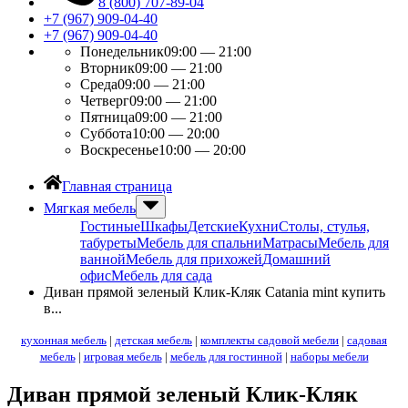
8 (800) 707-89-04
+7 (967) 909-04-40
+7 (967) 909-04-40
Понедельник
09:00 — 21:00
Вторник
09:00 — 21:00
Среда
09:00 — 21:00
Четверг
09:00 — 21:00
Пятница
09:00 — 21:00
Суббота
10:00 — 20:00
Воскресенье
10:00 — 20:00
Главная страница
Мягкая мебель
Гостиные
Шкафы
Детские
Кухни
Столы, стулья,
табуреты
Мебель для спальни
Матрасы
Мебель для
ванной
Мебель для прихожей
Домашний
офис
Мебель для сада
Диван прямой зеленый Клик-Кляк Catania mint купить
в...
кухонная мебель
|
детская мебель
|
комплекты садовой мебели
|
садовая
мебель
|
игровая мебель
|
мебель для гостинной
|
наборы мебели
Диван прямой зеленый Клик-Кляк