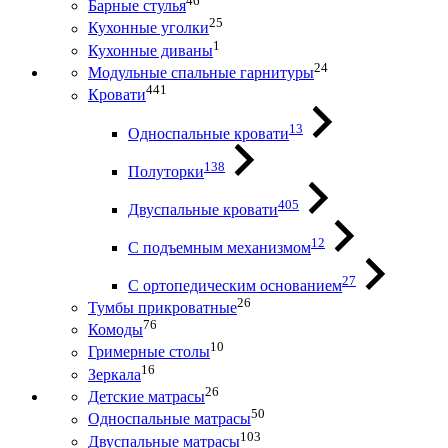
46
Барные стулья
25
Кухонные уголки
1
Кухонные диваны
24
Модульные спальные гарнитуры
441
Кровати
13
Односпальные кровати
138
Полуторки
405
Двуспальные кровати
12
С подъемным механизмом
27
С ортопедическим основанием
26
Тумбы прикроватные
76
Комоды
10
Гримерные столы
16
Зеркала
26
Детские матрасы
50
Односпальные матрасы
103
Двуспальные матрасы