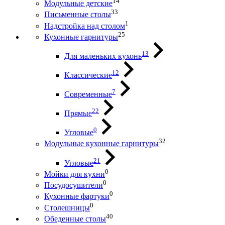
14
Модульные детские
33
Письменные столы
1
Надстройка над столом
25
Кухонные гарнитуры
13
Для маленьких кухонь
12
Классические
7
Современные
22
Прямые
0
Угловые
32
Модульные кухонные гарнитуры
21
Угловые
0
Мойки для кухни
0
Посудосушители
0
Кухонные фартуки
0
Столешницы
40
Обеденные столы