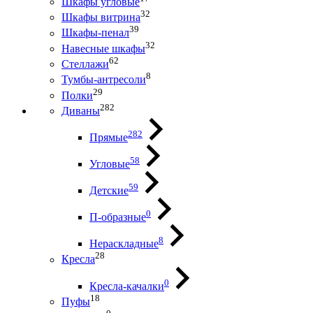
Шкафы угловые
32
Шкафы витрина
39
Шкафы-пенал
32
Навесные шкафы
62
Стеллажи
8
Тумбы-антресоли
29
Полки
282
Диваны
282
Прямые
58
Угловые
59
Детские
0
П-образные
8
Нераскладные
28
Кресла
0
Кресла-качалки
18
Пуфы