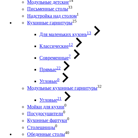
14
Модульные детские
33
Письменные столы
1
Надстройка над столом
25
Кухонные гарнитуры
13
Для маленьких кухонь
12
Классические
7
Современные
22
Прямые
0
Угловые
32
Модульные кухонные гарнитуры
21
Угловые
0
Мойки для кухни
0
Посудосушители
0
Кухонные фартуки
0
Столешницы
40
Обеденные столы