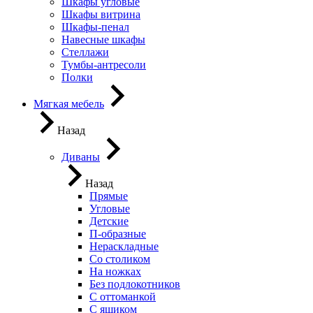
Шкафы угловые
Шкафы витрина
Шкафы-пенал
Навесные шкафы
Стеллажи
Тумбы-антресоли
Полки
Мягкая мебель
Назад
Диваны
Назад
Прямые
Угловые
Детские
П-образные
Нераскладные
Со столиком
На ножках
Без подлокотников
С оттоманкой
С ящиком