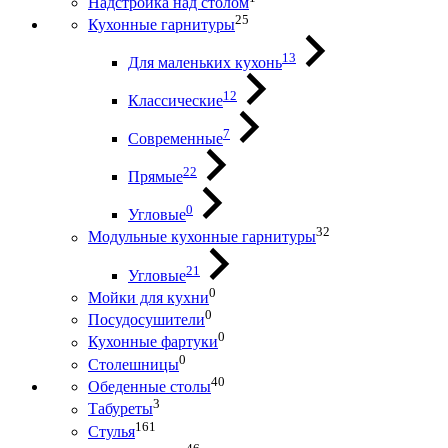
Надстройка над столом
25
Кухонные гарнитуры
13
Для маленьких кухонь
12
Классические
7
Современные
22
Прямые
0
Угловые
32
Модульные кухонные гарнитуры
21
Угловые
0
Мойки для кухни
0
Посудосушители
0
Кухонные фартуки
0
Столешницы
40
Обеденные столы
3
Табуреты
161
Стулья