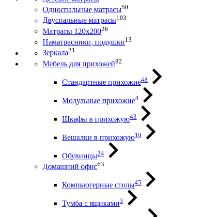
50
Односпальные матрасы
103
Двуспальные матрасы
26
Матрасы 120х200
13
Наматрасники, подушки
21
Зеркала
82
Мебель для прихожей
48
Стандартные прихожие
4
Модульные прихожие
43
Шкафы в прихожую
10
Вешалки в прихожую
24
Обувницы
63
Домашний офис
45
Компьютерные столы
3
Тумба с ящиками