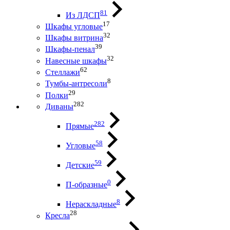
81
Из ЛДСП
17
Шкафы угловые
32
Шкафы витрина
39
Шкафы-пенал
32
Навесные шкафы
62
Стеллажи
8
Тумбы-антресоли
29
Полки
282
Диваны
282
Прямые
58
Угловые
59
Детские
0
П-образные
8
Нераскладные
28
Кресла