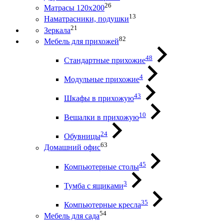
26
Матрасы 120х200
13
Наматрасники, подушки
21
Зеркала
82
Мебель для прихожей
48
Стандартные прихожие
4
Модульные прихожие
43
Шкафы в прихожую
10
Вешалки в прихожую
24
Обувницы
63
Домашний офис
45
Компьютерные столы
3
Тумба с ящиками
35
Компьютерные кресла
54
Мебель для сада