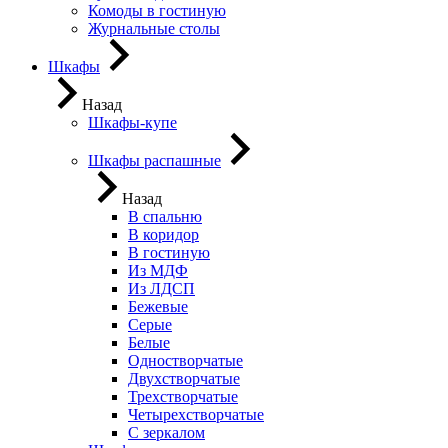
Комоды в гостиную
Журнальные столы
Шкафы
Назад
Шкафы-купе
Шкафы распашные
Назад
В спальню
В коридор
В гостиную
Из МДФ
Из ЛДСП
Бежевые
Серые
Белые
Одностворчатые
Двухстворчатые
Трехстворчатые
Четырехстворчатые
С зеркалом