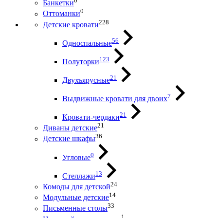
0
Банкетки
0
Оттоманки
228
Детские кровати
56
Односпальные
123
Полуторки
21
Двухъярусные
7
Выдвижные кровати для двоих
21
Кровати-чердаки
21
Диваны детские
36
Детские шкафы
0
Угловые
13
Стеллажи
24
Комоды для детской
14
Модульные детские
33
Письменные столы
1