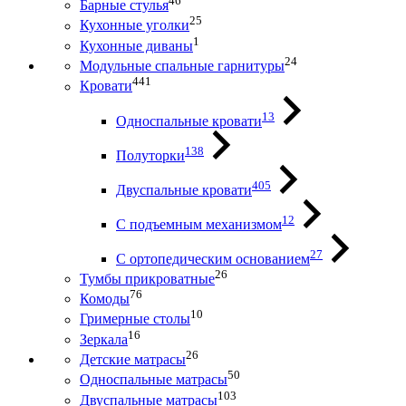
46
Барные стулья
25
Кухонные уголки
1
Кухонные диваны
24
Модульные спальные гарнитуры
441
Кровати
13
Односпальные кровати
138
Полуторки
405
Двуспальные кровати
12
С подъемным механизмом
27
С ортопедическим основанием
26
Тумбы прикроватные
76
Комоды
10
Гримерные столы
16
Зеркала
26
Детские матрасы
50
Односпальные матрасы
103
Двуспальные матрасы