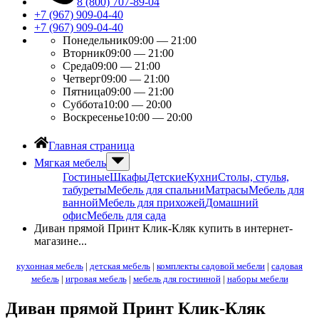
8 (800) 707-89-04
+7 (967) 909-04-40
+7 (967) 909-04-40
Понедельник
09:00 — 21:00
Вторник
09:00 — 21:00
Среда
09:00 — 21:00
Четверг
09:00 — 21:00
Пятница
09:00 — 21:00
Суббота
10:00 — 20:00
Воскресенье
10:00 — 20:00
Главная страница
Мягкая мебель
Гостиные
Шкафы
Детские
Кухни
Столы, стулья,
табуреты
Мебель для спальни
Матрасы
Мебель для
ванной
Мебель для прихожей
Домашний
офис
Мебель для сада
Диван прямой Принт Клик-Кляк купить в интернет-
магазине...
кухонная мебель
|
детская мебель
|
комплекты садовой мебели
|
садовая
мебель
|
игровая мебель
|
мебель для гостинной
|
наборы мебели
Диван прямой Принт Клик-Кляк