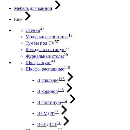
Мебель для ванной
Еще
43
Стенки
19
Модульные гостиные
57
Тумбы под ТV
22
Комоды в гостиную
20
Журнальные столы
41
Шкафы-купе
119
Шкафы распашные
115
В спальню
115
В коридор
114
В гостиную
35
Из МДФ
81
Из ЛДСП
17