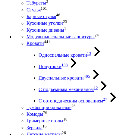
3
Табуреты
161
Стулья
46
Барные стулья
25
Кухонные уголки
1
Кухонные диваны
24
Модульные спальные гарнитуры
441
Кровати
13
Односпальные кровати
138
Полуторки
405
Двуспальные кровати
12
С подъемным механизмом
27
С ортопедическим основанием
26
Тумбы прикроватные
76
Комоды
10
Гримерные столы
16
Зеркала
26
Детские матрасы