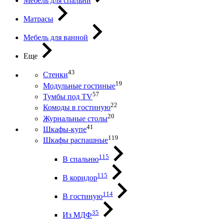
Мебель для спальни
Матрасы
Мебель для ванной
Еще
43
Стенки
19
Модульные гостиные
57
Тумбы под ТV
22
Комоды в гостиную
20
Журнальные столы
41
Шкафы-купе
119
Шкафы распашные
115
В спальню
115
В коридор
114
В гостиную
35
Из МДФ