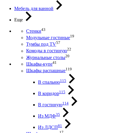
Мебель для ванной
Еще
43
Стенки
19
Модульные гостиные
57
Тумбы под ТV
22
Комоды в гостиную
20
Журнальные столы
41
Шкафы-купе
119
Шкафы распашные
115
В спальню
115
В коридор
114
В гостиную
35
Из МДФ
81
Из ЛДСП
17