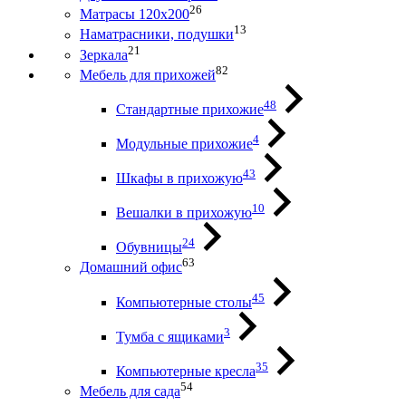
26
Матрасы 120х200
13
Наматрасники, подушки
21
Зеркала
82
Мебель для прихожей
48
Стандартные прихожие
4
Модульные прихожие
43
Шкафы в прихожую
10
Вешалки в прихожую
24
Обувницы
63
Домашний офис
45
Компьютерные столы
3
Тумба с ящиками
35
Компьютерные кресла
54
Мебель для сада