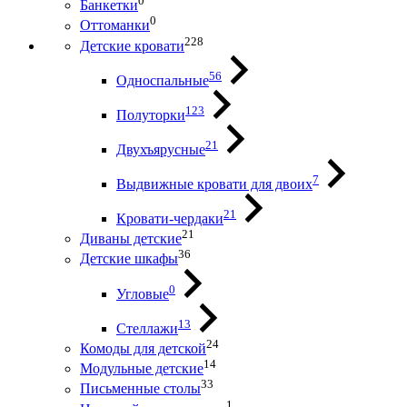
0
Банкетки
0
Оттоманки
228
Детские кровати
56
Односпальные
123
Полуторки
21
Двухъярусные
7
Выдвижные кровати для двоих
21
Кровати-чердаки
21
Диваны детские
36
Детские шкафы
0
Угловые
13
Стеллажи
24
Комоды для детской
14
Модульные детские
33
Письменные столы
1