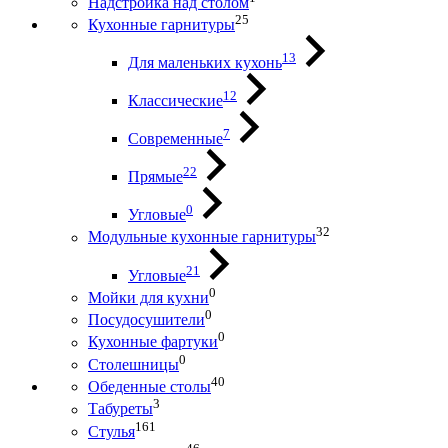
Надстройка над столом
25
Кухонные гарнитуры
13
Для маленьких кухонь
12
Классические
7
Современные
22
Прямые
0
Угловые
32
Модульные кухонные гарнитуры
21
Угловые
0
Мойки для кухни
0
Посудосушители
0
Кухонные фартуки
0
Столешницы
40
Обеденные столы
3
Табуреты
161
Стулья