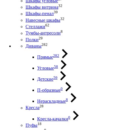
Шкафы угловые
32
Шкафы витрина
39
Шкафы-пенал
32
Навесные шкафы
62
Стеллажи
8
Тумбы-антресоли
29
Полки
282
Диваны
282
Прямые
58
Угловые
59
Детские
0
П-образные
8
Нераскладные
28
Кресла
0
Кресла-качалки
18
Пуфы