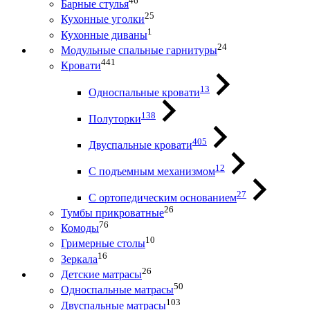
46
Барные стулья
25
Кухонные уголки
1
Кухонные диваны
24
Модульные спальные гарнитуры
441
Кровати
13
Односпальные кровати
138
Полуторки
405
Двуспальные кровати
12
С подъемным механизмом
27
С ортопедическим основанием
26
Тумбы прикроватные
76
Комоды
10
Гримерные столы
16
Зеркала
26
Детские матрасы
50
Односпальные матрасы
103
Двуспальные матрасы