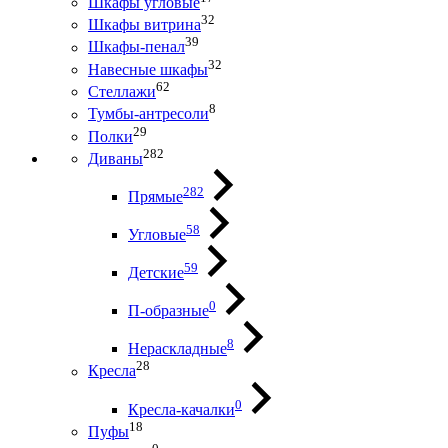
Шкафы угловые
32
Шкафы витрина
39
Шкафы-пенал
32
Навесные шкафы
62
Стеллажи
8
Тумбы-антресоли
29
Полки
282
Диваны
282
Прямые
58
Угловые
59
Детские
0
П-образные
8
Нераскладные
28
Кресла
0
Кресла-качалки
18
Пуфы