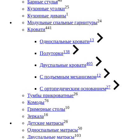
46
Барные стулья
25
Кухонные уголки
1
Кухонные диваны
24
Модульные спальные гарнитуры
441
Кровати
13
Односпальные кровати
138
Полуторки
405
Двуспальные кровати
12
С подъемным механизмом
27
С ортопедическим основанием
26
Тумбы прикроватные
76
Комоды
10
Гримерные столы
16
Зеркала
26
Детские матрасы
50
Односпальные матрасы
103
Двуспальные матрасы