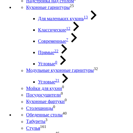
Надстройка над столом
25
Кухонные гарнитуры
13
Для маленьких кухонь
12
Классические
7
Современные
22
Прямые
0
Угловые
32
Модульные кухонные гарнитуры
21
Угловые
0
Мойки для кухни
0
Посудосушители
0
Кухонные фартуки
0
Столешницы
40
Обеденные столы
3
Табуреты
161
Стулья