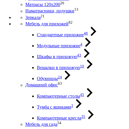
26
Матрасы 120х200
13
Наматрасники, подушки
21
Зеркала
82
Мебель для прихожей
48
Стандартные прихожие
4
Модульные прихожие
43
Шкафы в прихожую
10
Вешалки в прихожую
24
Обувницы
63
Домашний офис
45
Компьютерные столы
3
Тумба с ящиками
35
Компьютерные кресла
54
Мебель для сада