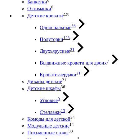
0
Банкетки
0
Оттоманки
228
Детские кровати
56
Односпальные
123
Полуторки
21
Двухъярусные
7
Выдвижные кровати для двоих
21
Кровати-чердаки
21
Диваны детские
36
Детские шкафы
0
Угловые
13
Стеллажи
24
Комоды для детской
14
Модульные детские
33
Письменные столы
1