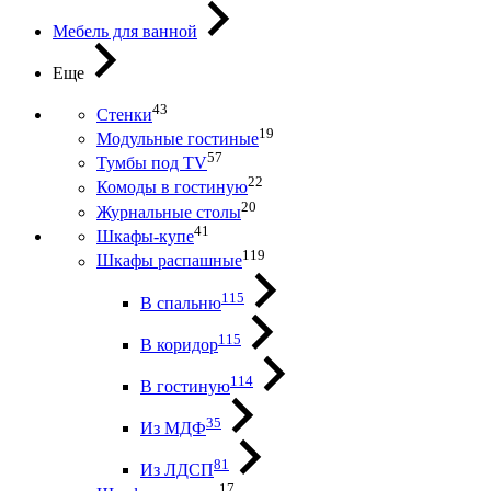
Мебель для ванной
Еще
43
Стенки
19
Модульные гостиные
57
Тумбы под ТV
22
Комоды в гостиную
20
Журнальные столы
41
Шкафы-купе
119
Шкафы распашные
115
В спальню
115
В коридор
114
В гостиную
35
Из МДФ
81
Из ЛДСП
17