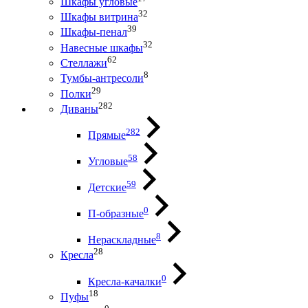
Шкафы угловые
32
Шкафы витрина
39
Шкафы-пенал
32
Навесные шкафы
62
Стеллажи
8
Тумбы-антресоли
29
Полки
282
Диваны
282
Прямые
58
Угловые
59
Детские
0
П-образные
8
Нераскладные
28
Кресла
0
Кресла-качалки
18
Пуфы