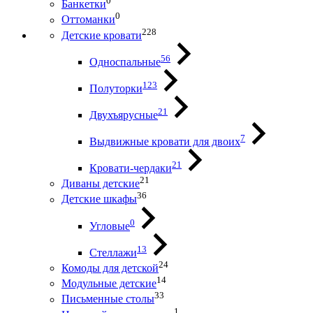
0
Банкетки
0
Оттоманки
228
Детские кровати
56
Односпальные
123
Полуторки
21
Двухъярусные
7
Выдвижные кровати для двоих
21
Кровати-чердаки
21
Диваны детские
36
Детские шкафы
0
Угловые
13
Стеллажи
24
Комоды для детской
14
Модульные детские
33
Письменные столы
1