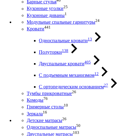
46
Барные стулья
25
Кухонные уголки
1
Кухонные диваны
24
Модульные спальные гарнитуры
441
Кровати
13
Односпальные кровати
138
Полуторки
405
Двуспальные кровати
12
С подъемным механизмом
27
С ортопедическим основанием
26
Тумбы прикроватные
76
Комоды
10
Гримерные столы
16
Зеркала
26
Детские матрасы
50
Односпальные матрасы
103
Двуспальные матрасы