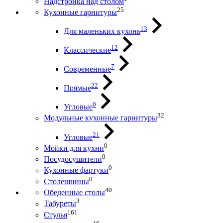
Надстройка над столом
25
Кухонные гарнитуры
13
Для маленьких кухонь
12
Классические
7
Современные
22
Прямые
0
Угловые
32
Модульные кухонные гарнитуры
21
Угловые
0
Мойки для кухни
0
Посудосушители
0
Кухонные фартуки
0
Столешницы
40
Обеденные столы
3
Табуреты
161
Стулья