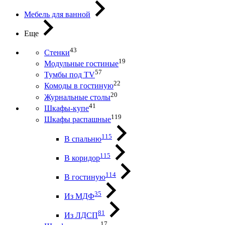
Мебель для ванной
Еще
43
Стенки
19
Модульные гостиные
57
Тумбы под ТV
22
Комоды в гостиную
20
Журнальные столы
41
Шкафы-купе
119
Шкафы распашные
115
В спальню
115
В коридор
114
В гостиную
35
Из МДФ
81
Из ЛДСП
17