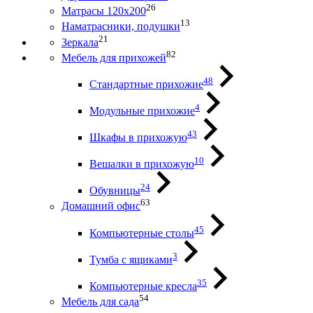
26
Матрасы 120х200
13
Наматрасники, подушки
21
Зеркала
82
Мебель для прихожей
48
Стандартные прихожие
4
Модульные прихожие
43
Шкафы в прихожую
10
Вешалки в прихожую
24
Обувницы
63
Домашний офис
45
Компьютерные столы
3
Тумба с ящиками
35
Компьютерные кресла
54
Мебель для сада