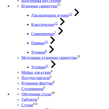
Надстройка над столом
25
Кухонные гарнитуры
13
Для маленьких кухонь
12
Классические
7
Современные
22
Прямые
0
Угловые
32
Модульные кухонные гарнитуры
21
Угловые
0
Мойки для кухни
0
Посудосушители
0
Кухонные фартуки
0
Столешницы
40
Обеденные столы
3
Табуреты
161
Стулья