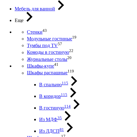
Мебель для ванной
Еще
43
Стенки
19
Модульные гостиные
57
Тумбы под ТV
22
Комоды в гостиную
20
Журнальные столы
41
Шкафы-купе
119
Шкафы распашные
115
В спальню
115
В коридор
114
В гостиную
35
Из МДФ
81
Из ЛДСП
17