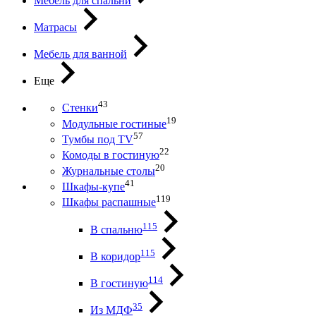
Мебель для спальни
Матрасы
Мебель для ванной
Еще
43
Стенки
19
Модульные гостиные
57
Тумбы под ТV
22
Комоды в гостиную
20
Журнальные столы
41
Шкафы-купе
119
Шкафы распашные
115
В спальню
115
В коридор
114
В гостиную
35
Из МДФ