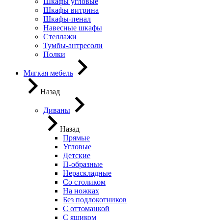
Шкафы угловые
Шкафы витрина
Шкафы-пенал
Навесные шкафы
Стеллажи
Тумбы-антресоли
Полки
Мягкая мебель
Назад
Диваны
Назад
Прямые
Угловые
Детские
П-образные
Нераскладные
Со столиком
На ножках
Без подлокотников
С оттоманкой
С ящиком