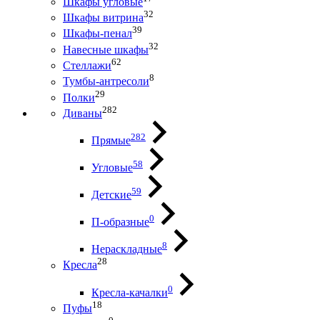
Шкафы угловые
32
Шкафы витрина
39
Шкафы-пенал
32
Навесные шкафы
62
Стеллажи
8
Тумбы-антресоли
29
Полки
282
Диваны
282
Прямые
58
Угловые
59
Детские
0
П-образные
8
Нераскладные
28
Кресла
0
Кресла-качалки
18
Пуфы