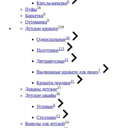
0
Кресла-качалки
18
Пуфы
0
Банкетки
0
Оттоманки
228
Детские кровати
56
Односпальные
123
Полуторки
21
Двухъярусные
7
Выдвижные кровати для двоих
21
Кровати-чердаки
21
Диваны детские
36
Детские шкафы
0
Угловые
13
Стеллажи
24
Комоды для детской