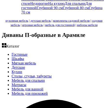
стиле
Недорогие
На кухню
Для спальни
Для
гостиной
Глубиной 90 см
Глубиной 80 см
Глубина
70 см
кухонная мебель
|
детская мебель
|
комплекты садовой мебели
|
садовая
мебель
|
игровая мебель
|
мебель для гостинной
|
наборы мебели
Диваны П-образные в Арамиле
Каталог
Гостиные
Шкафы
Мягкая мебель
Детские
Кухни
Столы, стулья, табуреты
Мебель для спальни
Матрасы
Мебель для ванной
Мебель для прихожей