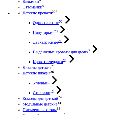
0
Банкетки
0
Оттоманки
228
Детские кровати
56
Односпальные
123
Полуторки
21
Двухъярусные
7
Выдвижные кровати для двоих
21
Кровати-чердаки
21
Диваны детские
36
Детские шкафы
0
Угловые
13
Стеллажи
24
Комоды для детской
14
Модульные детские
33
Письменные столы
1