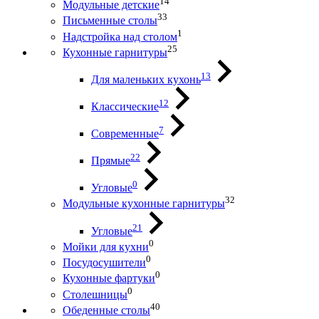
14
Модульные детские
33
Письменные столы
1
Надстройка над столом
25
Кухонные гарнитуры
13
Для маленьких кухонь
12
Классические
7
Современные
22
Прямые
0
Угловые
32
Модульные кухонные гарнитуры
21
Угловые
0
Мойки для кухни
0
Посудосушители
0
Кухонные фартуки
0
Столешницы
40
Обеденные столы