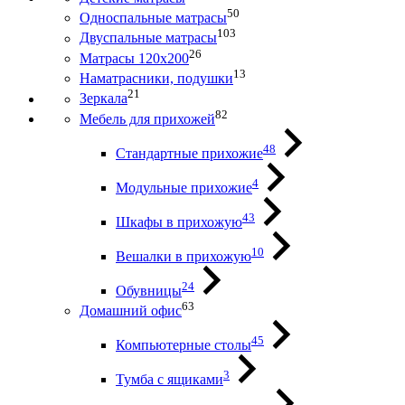
50
Односпальные матрасы
103
Двуспальные матрасы
26
Матрасы 120х200
13
Наматрасники, подушки
21
Зеркала
82
Мебель для прихожей
48
Стандартные прихожие
4
Модульные прихожие
43
Шкафы в прихожую
10
Вешалки в прихожую
24
Обувницы
63
Домашний офис
45
Компьютерные столы
3
Тумба с ящиками