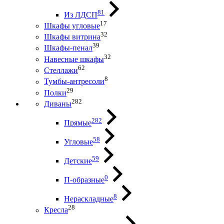
81
Из ЛДСП
17
Шкафы угловые
32
Шкафы витрина
39
Шкафы-пенал
32
Навесные шкафы
62
Стеллажи
8
Тумбы-антресоли
29
Полки
282
Диваны
282
Прямые
58
Угловые
59
Детские
0
П-образные
8
Нераскладные
28
Кресла