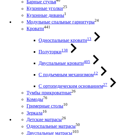
46
Барные стулья
25
Кухонные уголки
1
Кухонные диваны
24
Модульные спальные гарнитуры
441
Кровати
13
Односпальные кровати
138
Полуторки
405
Двуспальные кровати
12
С подъемным механизмом
27
С ортопедическим основанием
26
Тумбы прикроватные
76
Комоды
10
Гримерные столы
16
Зеркала
26
Детские матрасы
50
Односпальные матрасы
103
Двуспальные матрасы