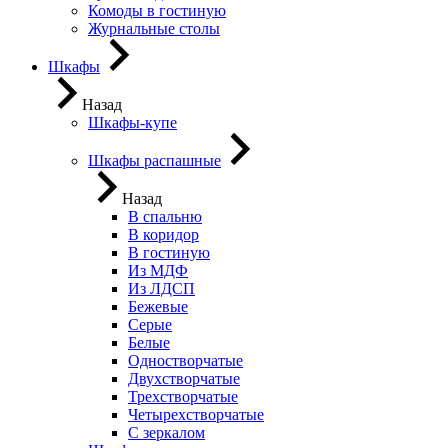
Комоды в гостиную
Журнальные столы
Шкафы
Назад
Шкафы-купе
Шкафы распашные
Назад
В спальню
В коридор
В гостиную
Из МДФ
Из ЛДСП
Бежевые
Серые
Белые
Одностворчатые
Двухстворчатые
Трехстворчатые
Четырехстворчатые
С зеркалом