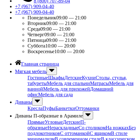
8 (800) 707-89-04
+7 (967) 909-04-40
+7 (967) 909-04-40
Понедельник
09:00 — 21:00
Вторник
09:00 — 21:00
Среда
09:00 — 21:00
Четверг
09:00 — 21:00
Пятница
09:00 — 21:00
Суббота
10:00 — 20:00
Воскресенье
10:00 — 20:00
Главная страница
Мягкая мебель
Гостиные
Шкафы
Детские
Кухни
Столы, стулья,
табуреты
Мебель для спальни
Матрасы
Мебель для
ванной
Мебель для прихожей
Домашний
офис
Мебель для сада
Диваны
Кресла
Пуфы
Банкетки
Оттоманки
Диваны П-образные в Арамиле
Прямые
Угловые
Детские
П-
образные
Нераскладные
Со столиком
На ножках
Без
подлокотников
С оттоманкой
С ящиком
В стиле
минимализм
В современном стиле
В классическом