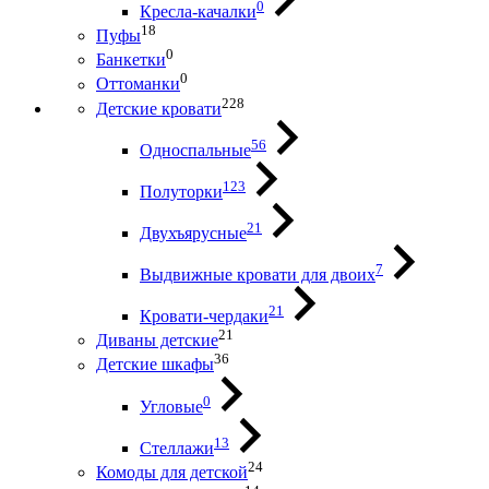
0
Кресла-качалки
18
Пуфы
0
Банкетки
0
Оттоманки
228
Детские кровати
56
Односпальные
123
Полуторки
21
Двухъярусные
7
Выдвижные кровати для двоих
21
Кровати-чердаки
21
Диваны детские
36
Детские шкафы
0
Угловые
13
Стеллажи
24
Комоды для детской