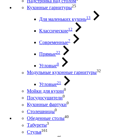
Надстройка над столом
25
Кухонные гарнитуры
13
Для маленьких кухонь
12
Классические
7
Современные
22
Прямые
0
Угловые
32
Модульные кухонные гарнитуры
21
Угловые
0
Мойки для кухни
0
Посудосушители
0
Кухонные фартуки
0
Столешницы
40
Обеденные столы
3
Табуреты
161
Стулья