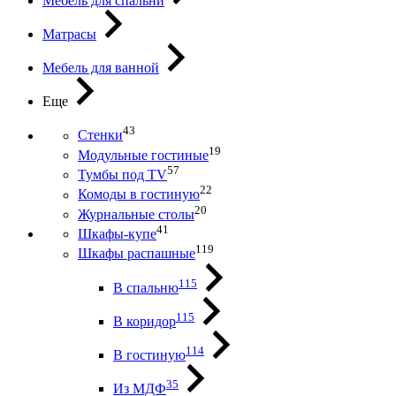
Мебель для спальни
Матрасы
Мебель для ванной
Еще
43
Стенки
19
Модульные гостиные
57
Тумбы под ТV
22
Комоды в гостиную
20
Журнальные столы
41
Шкафы-купе
119
Шкафы распашные
115
В спальню
115
В коридор
114
В гостиную
35
Из МДФ