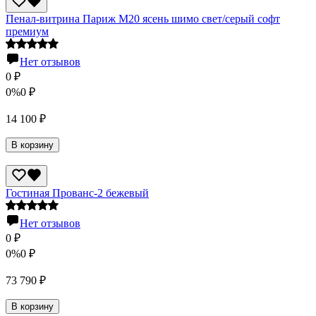
Пенал-витрина Париж М20 ясень шимо свет/серый софт
премиум
Нет отзывов
0
₽
0%
0
₽
14 100
₽
В корзину
Гостиная Прованс-2 бежевый
Нет отзывов
0
₽
0%
0
₽
73 790
₽
В корзину