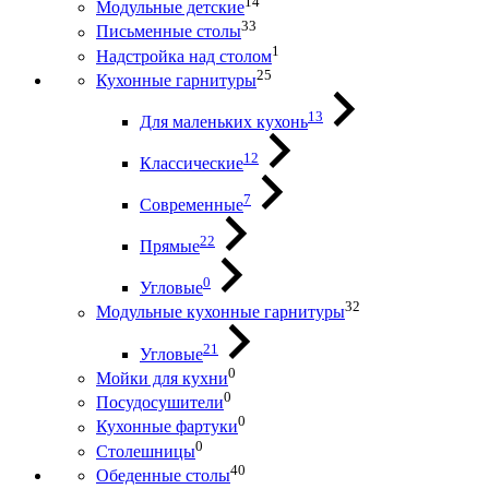
14
Модульные детские
33
Письменные столы
1
Надстройка над столом
25
Кухонные гарнитуры
13
Для маленьких кухонь
12
Классические
7
Современные
22
Прямые
0
Угловые
32
Модульные кухонные гарнитуры
21
Угловые
0
Мойки для кухни
0
Посудосушители
0
Кухонные фартуки
0
Столешницы
40
Обеденные столы