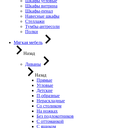
Шкафы угловые
Шкафы витрина
Шкафы-пенал
Навесные шкафы
Стеллажи
Тумбы-антресоли
Полки
Мягкая мебель
Назад
Диваны
Назад
Прямые
Угловые
Детские
П-образные
Нераскладные
Со столиком
На ножках
Без подлокотников
С оттоманкой
С ящиком