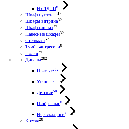
81
Из ЛДСП
17
Шкафы угловые
32
Шкафы витрина
39
Шкафы-пенал
32
Навесные шкафы
62
Стеллажи
8
Тумбы-антресоли
29
Полки
282
Диваны
282
Прямые
58
Угловые
59
Детские
0
П-образные
8
Нераскладные
28
Кресла