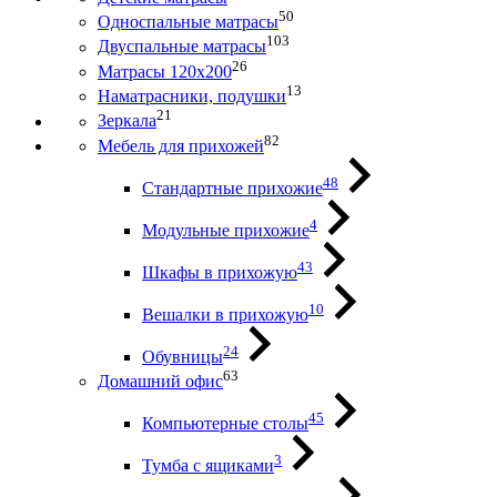
50
Односпальные матрасы
103
Двуспальные матрасы
26
Матрасы 120х200
13
Наматрасники, подушки
21
Зеркала
82
Мебель для прихожей
48
Стандартные прихожие
4
Модульные прихожие
43
Шкафы в прихожую
10
Вешалки в прихожую
24
Обувницы
63
Домашний офис
45
Компьютерные столы
3
Тумба с ящиками