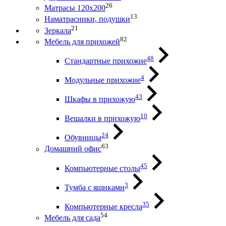
26
Матрасы 120х200
13
Наматрасники, подушки
21
Зеркала
82
Мебель для прихожей
48
Стандартные прихожие
4
Модульные прихожие
43
Шкафы в прихожую
10
Вешалки в прихожую
24
Обувницы
63
Домашний офис
45
Компьютерные столы
3
Тумба с ящиками
35
Компьютерные кресла
54
Мебель для сада