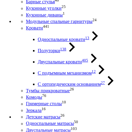
46
Барные стулья
25
Кухонные уголки
1
Кухонные диваны
24
Модульные спальные гарнитуры
441
Кровати
13
Односпальные кровати
138
Полуторки
405
Двуспальные кровати
12
С подъемным механизмом
27
С ортопедическим основанием
26
Тумбы прикроватные
76
Комоды
10
Гримерные столы
16
Зеркала
26
Детские матрасы
50
Односпальные матрасы
103
Двуспальные матрасы