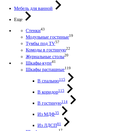
Мебель для ванной
Еще
43
Стенки
19
Модульные гостиные
57
Тумбы под ТV
22
Комоды в гостиную
20
Журнальные столы
41
Шкафы-купе
119
Шкафы распашные
115
В спальню
115
В коридор
114
В гостиную
35
Из МДФ
81
Из ЛДСП
17