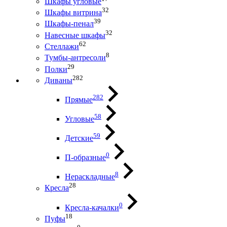
Шкафы угловые
32
Шкафы витрина
39
Шкафы-пенал
32
Навесные шкафы
62
Стеллажи
8
Тумбы-антресоли
29
Полки
282
Диваны
282
Прямые
58
Угловые
59
Детские
0
П-образные
8
Нераскладные
28
Кресла
0
Кресла-качалки
18
Пуфы