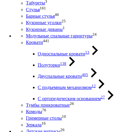
3
Табуреты
161
Стулья
46
Барные стулья
25
Кухонные уголки
1
Кухонные диваны
24
Модульные спальные гарнитуры
441
Кровати
13
Односпальные кровати
138
Полуторки
405
Двуспальные кровати
12
С подъемным механизмом
27
С ортопедическим основанием
26
Тумбы прикроватные
76
Комоды
10
Гримерные столы
16
Зеркала
26
Детские матрасы