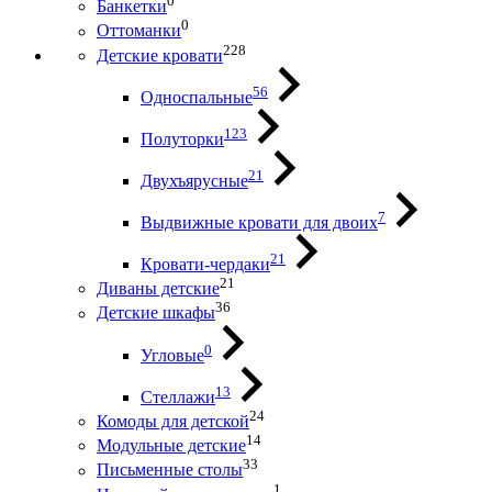
0
Банкетки
0
Оттоманки
228
Детские кровати
56
Односпальные
123
Полуторки
21
Двухъярусные
7
Выдвижные кровати для двоих
21
Кровати-чердаки
21
Диваны детские
36
Детские шкафы
0
Угловые
13
Стеллажи
24
Комоды для детской
14
Модульные детские
33
Письменные столы
1