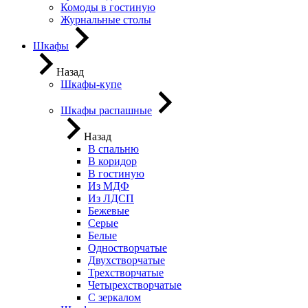
Комоды в гостиную
Журнальные столы
Шкафы
Назад
Шкафы-купе
Шкафы распашные
Назад
В спальню
В коридор
В гостиную
Из МДФ
Из ЛДСП
Бежевые
Серые
Белые
Одностворчатые
Двухстворчатые
Трехстворчатые
Четырехстворчатые
С зеркалом